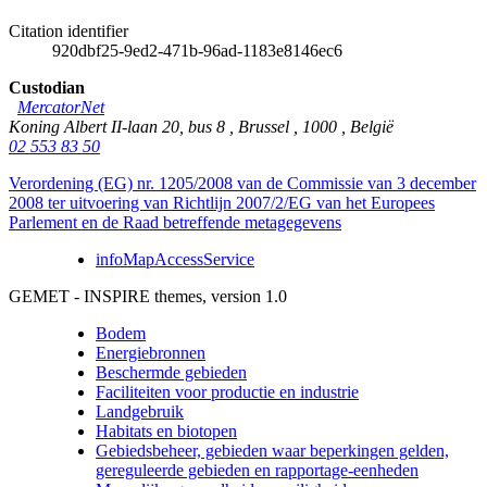
Citation identifier
920dbf25-9ed2-471b-96ad-1183e8146ec6
Custodian
MercatorNet
Koning Albert II-laan 20, bus 8
,
Brussel
,
1000
,
België
02 553 83 50
Verordening (EG) nr. 1205/2008 van de Commissie van 3 december
2008 ter uitvoering van Richtlijn 2007/2/EG van het Europees
Parlement en de Raad betreffende metagegevens
infoMapAccessService
GEMET - INSPIRE themes, version 1.0
Bodem
Energiebronnen
Beschermde gebieden
Faciliteiten voor productie en industrie
Landgebruik
Habitats en biotopen
Gebiedsbeheer, gebieden waar beperkingen gelden,
gereguleerde gebieden en rapportage-eenheden