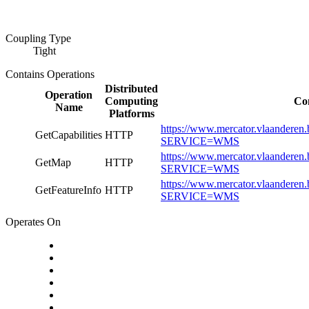
Coupling Type
Tight
Contains Operations
Distributed
Operation
Computing
Co
Name
Platforms
https://www.mercator.vlaanderen.
GetCapabilities
HTTP
SERVICE=WMS
https://www.mercator.vlaanderen.
GetMap
HTTP
SERVICE=WMS
https://www.mercator.vlaanderen.
GetFeatureInfo
HTTP
SERVICE=WMS
Operates On