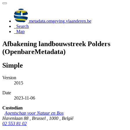
metadata.omgeving.vlaanderen.be
Search
Map
Afbakening landbouwstreek Polders
(OpenbareMetadata)
Simple
Version
2015
Date
2023-11-06
Custodian
Agentschap voor Natuur en Bos
Havenlaan 88 , Brussel , 1000 , België
02 553 81 02