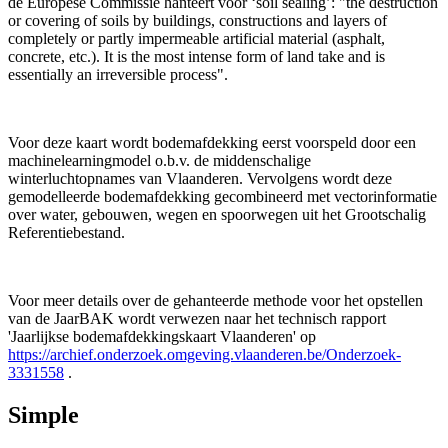
de Europese Commissie hanteert voor ‘soil sealing’: "the destruction
or covering of soils by buildings, constructions and layers of
completely or partly impermeable artificial material (asphalt,
concrete, etc.). It is the most intense form of land take and is
essentially an irreversible process".
Voor deze kaart wordt bodemafdekking eerst voorspeld door een
machinelearningmodel o.b.v. de middenschalige
winterluchtopnames van Vlaanderen. Vervolgens wordt deze
gemodelleerde bodemafdekking gecombineerd met vectorinformatie
over water, gebouwen, wegen en spoorwegen uit het Grootschalig
Referentiebestand.
Voor meer details over de gehanteerde methode voor het opstellen
van de JaarBAK wordt verwezen naar het technisch rapport
'Jaarlijkse bodemafdekkingskaart Vlaanderen' op
https://archief.onderzoek.omgeving.vlaanderen.be/Onderzoek-
3331558
.
Simple