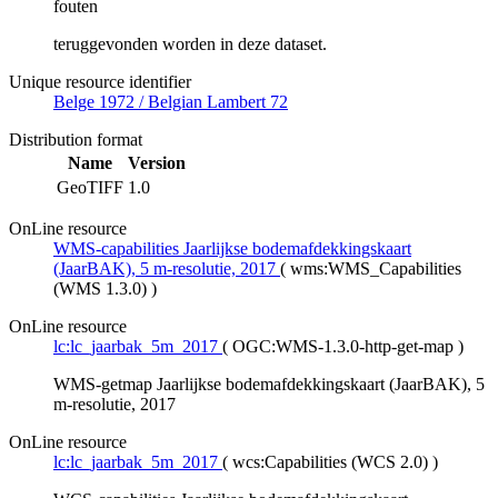
fouten
teruggevonden worden in deze dataset.
Unique resource identifier
Belge 1972 / Belgian Lambert 72
Distribution format
Name
Version
GeoTIFF
1.0
OnLine resource
WMS-capabilities Jaarlijkse bodemafdekkingskaart
(JaarBAK), 5 m-resolutie, 2017
(
wms:WMS_Capabilities
(WMS 1.3.0)
)
OnLine resource
lc:lc_jaarbak_5m_2017
(
OGC:WMS-1.3.0-http-get-map
)
WMS-getmap Jaarlijkse bodemafdekkingskaart (JaarBAK), 5
m-resolutie, 2017
OnLine resource
lc:lc_jaarbak_5m_2017
(
wcs:Capabilities (WCS 2.0)
)