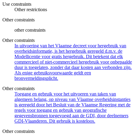
Use constraints
Other restrictions
Other constraints
other constraints
Other constraints
In uitvoering van het Vlaamse decreet voor hergebruik van
overheidsinformatie, is het hergebruik geregeld d.m.v. de
Modellicentie voor gratis hergebruik. Dit betekent dat elk
commercieel of niet-commercieel hergebruik voor onbepaalde
duur is toegelaten, zonder dat daar kosten aan verbonden zijn.
Als enige gebruiksvoorwaarde geldt een
bronvermeldingsplicht.
Other constraints
Toegang en gebruik voor het uitvoeren van taken van
algemeen belang, op niveau van Vlaamse overheidsinstanties
is geregeld door het Besluit van de Vlaamse Regering met de
regels voor toegang en gebruik van geografische
gegevensbronnen toegevoegd aan de GDI, door deelnemers
GDI-Vlaanderen. Dit gebruik is kosteloos.
Other constraints