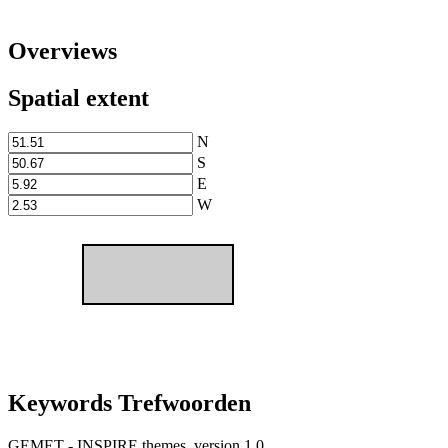
Overviews
Spatial extent
N
S
E
W
Keywords Trefwoorden
GEMET - INSPIRE themes, version 1.0