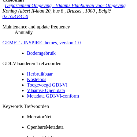
Departement Omgeving - Vlaams Planbureau voor Omgeving
Koning Albert II-laan 20, bus 8
,
Brussel
,
1000
,
België
02 553 83 50
Maintenance and update frequency
Annually
GEMET - INSPIRE themes, version 1.0
Bodemgebruik
GDI-Vlaanderen Trefwoorden
Herbruikbaar
Kosteloos
Toegevoegd GDI-Vl
Vlaamse Open data
Metadata GDI-Vl-conform
Keywords Trefwoorden
MercatorNet
OpenbareMetadata