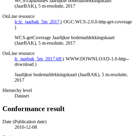
WCS-capabilities Jaarlijkse bodemafdekkingskaart
(JaarBAK), 5 m-resolutie, 2017
OnLine resource
lc:lc_jaarbak_5m_2017
(
OGC:WCS-2.0.0-http-get-coverage
)
WCS-getCoverage Jaarlijkse bodemafdekkingskaart
(JaarBAK), 5 m-resolutie, 2017
OnLine resource
lc_jaarbak_5m_2017.tiff
(
WWW:DOWNLOAD-1.0-http--
download
)
Jaarlijkse bodemafdekkingskaart (JaarBAK), 5 m-resolutie,
2017
Hierarchy level
Dataset
Conformance result
Date (Publication date)
2010-12-08