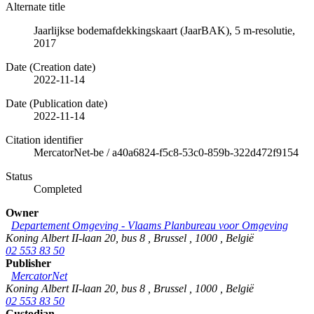
Alternate title
Jaarlijkse bodemafdekkingskaart (JaarBAK), 5 m-resolutie,
2017
Date (Creation date)
2022-11-14
Date (Publication date)
2022-11-14
Citation identifier
MercatorNet-be
/
a40a6824-f5c8-53c0-859b-322d472f9154
Status
Completed
Owner
Departement Omgeving - Vlaams Planbureau voor Omgeving
Koning Albert II-laan 20, bus 8
,
Brussel
,
1000
,
België
02 553 83 50
Publisher
MercatorNet
Koning Albert II-laan 20, bus 8
,
Brussel
,
1000
,
België
02 553 83 50
Custodian