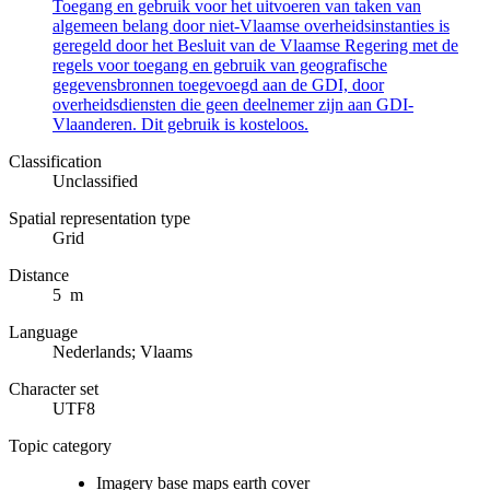
Toegang en gebruik voor het uitvoeren van taken van
algemeen belang door niet-Vlaamse overheidsinstanties is
geregeld door het Besluit van de Vlaamse Regering met de
regels voor toegang en gebruik van geografische
gegevensbronnen toegevoegd aan de GDI, door
overheidsdiensten die geen deelnemer zijn aan GDI-
Vlaanderen. Dit gebruik is kosteloos.
Classification
Unclassified
Spatial representation type
Grid
Distance
5 m
Language
Nederlands; Vlaams
Character set
UTF8
Topic category
Imagery base maps earth cover