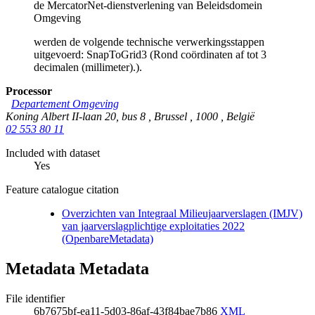
de MercatorNet-dienstverlening van Beleidsdomein
Omgeving
werden de volgende technische verwerkingsstappen
uitgevoerd: SnapToGrid3 (Rond coördinaten af tot 3
decimalen (millimeter).).
Processor
Departement Omgeving
Koning Albert II-laan 20, bus 8
,
Brussel
,
1000
,
België
02 553 80 11
Included with dataset
Yes
Feature catalogue citation
Overzichten van Integraal Milieujaarverslagen (IMJV)
van jaarverslagplichtige exploitaties 2022
(OpenbareMetadata)
Metadata Metadata
File identifier
6b7675bf-ea11-5d03-86af-43f84bae7b86
XML