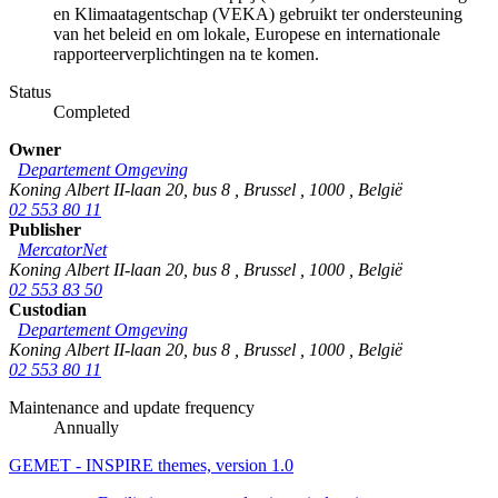
en Klimaatagentschap (VEKA) gebruikt ter ondersteuning
van het beleid en om lokale, Europese en internationale
rapporteerverplichtingen na te komen.
Status
Completed
Owner
Departement Omgeving
Koning Albert II-laan 20, bus 8
,
Brussel
,
1000
,
België
02 553 80 11
Publisher
MercatorNet
Koning Albert II-laan 20, bus 8
,
Brussel
,
1000
,
België
02 553 83 50
Custodian
Departement Omgeving
Koning Albert II-laan 20, bus 8
,
Brussel
,
1000
,
België
02 553 80 11
Maintenance and update frequency
Annually
GEMET - INSPIRE themes, version 1.0