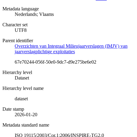
Metadata language
Nederlands; Vlaams
Character set
UTF8
Parent identifier
Overzichten van Integraal Milieujaarverslagen (IMJV) van
jaarverslagplichtige exploitaties
67e70244-056f-50e0-9dc7-d9e275be6e02
Hierarchy level
Dataset
Hierarchy level name
dataset
Date stamp
2026-01-20
Metadata standard name
ISO 19115/2003/Cor.1:2006/INSPIRE-TG2.0