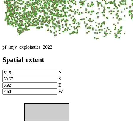
pf_imjv_exploitaties_2022
Spatial extent
N
S
E
W