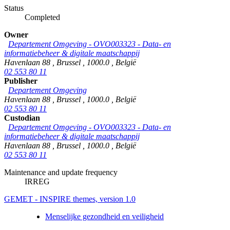
Status
Completed
Owner
Departement Omgeving - OVO003323 - Data- en
informatiebeheer & digitale maatschappij
Havenlaan 88
,
Brussel
,
1000.0
,
België
02 553 80 11
Publisher
Departement Omgeving
Havenlaan 88
,
Brussel
,
1000.0
,
België
02 553 80 11
Custodian
Departement Omgeving - OVO003323 - Data- en
informatiebeheer & digitale maatschappij
Havenlaan 88
,
Brussel
,
1000.0
,
België
02 553 80 11
Maintenance and update frequency
IRREG
GEMET - INSPIRE themes, version 1.0
Menselijke gezondheid en veiligheid