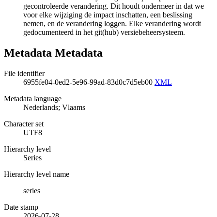
gecontroleerde verandering. Dit houdt ondermeer in dat we
voor elke wijziging de impact inschatten, een beslissing
nemen, en de verandering loggen. Elke verandering wordt
gedocumenteerd in het git(hub) versiebeheersysteem.
Metadata Metadata
File identifier
6955fe04-0ed2-5e96-99ad-83d0c7d5eb00
XML
Metadata language
Nederlands; Vlaams
Character set
UTF8
Hierarchy level
Series
Hierarchy level name
series
Date stamp
2026-07-28