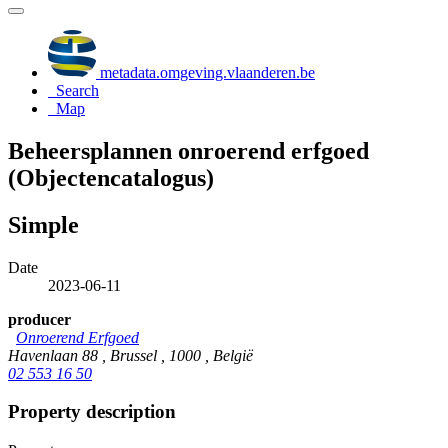
metadata.omgeving.vlaanderen.be
Search
Map
Beheersplannen onroerend erfgoed
(Objectencatalogus)
Simple
Date
2023-06-11
producer
Onroerend Erfgoed
Havenlaan 88 , Brussel , 1000 , België
02 553 16 50
Property description