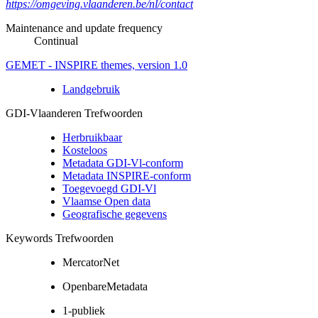
https://omgeving.vlaanderen.be/nl/contact
Maintenance and update frequency
Continual
GEMET - INSPIRE themes, version 1.0
Landgebruik
GDI-Vlaanderen Trefwoorden
Herbruikbaar
Kosteloos
Metadata GDI-Vl-conform
Metadata INSPIRE-conform
Toegevoegd GDI-Vl
Vlaamse Open data
Geografische gegevens
Keywords Trefwoorden
MercatorNet
OpenbareMetadata
1-publiek