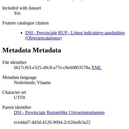
Included with dataset
Yes
Feature catalogue citation
DSI - Provinciale RUP - Lijnen indicatieve aanduiding
(Objectencatalogus)
Metadata Metadata
File identifier
6617cf63-e525-49c8-a77e-c8e60803578a
XML
Metadata language
Nederlands; Vlaams
Character set
UTF8
Parent identifier
DSI - Provinciale Ruimtelijke Uitvoeringsplannen
ece4daf7-4d3d-4126-9004-2c626edb3a22