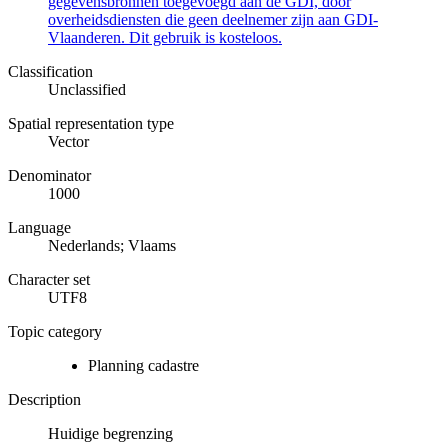
gegevensbronnen toegevoegd aan de GDI, door
overheidsdiensten die geen deelnemer zijn aan GDI-
Vlaanderen. Dit gebruik is kosteloos.
Classification
Unclassified
Spatial representation type
Vector
Denominator
1000
Language
Nederlands; Vlaams
Character set
UTF8
Topic category
Planning cadastre
Description
Huidige begrenzing