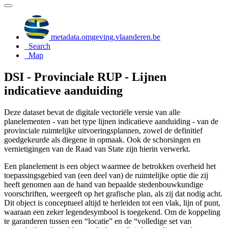
metadata.omgeving.vlaanderen.be
Search
Map
DSI - Provinciale RUP - Lijnen
indicatieve aanduiding
Deze dataset bevat de digitale vectoriële versie van alle
planelementen - van het type lijnen indicatieve aanduiding - van de
provinciale ruimtelijke uitvoeringsplannen, zowel de definitief
goedgekeurde als diegene in opmaak. Ook de schorsingen en
vernietigingen van de Raad van State zijn hierin verwerkt.
Een planelement is een object waarmee de betrokken overheid het
toepassingsgebied van (een deel van) de ruimtelijke optie die zij
heeft genomen aan de hand van bepaalde stedenbouwkundige
voorschriften, weergeeft op het grafische plan, als zij dat nodig acht.
Dit object is conceptueel altijd te herleiden tot een vlak, lijn of punt,
waaraan een zeker legendesymbool is toegekend. Om de koppeling
te garanderen tussen een “locatie” en de “volledige set van