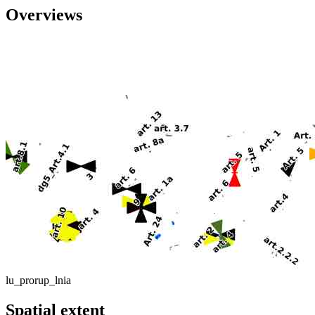
Overviews
lu_prorup_lnia
Spatial extent