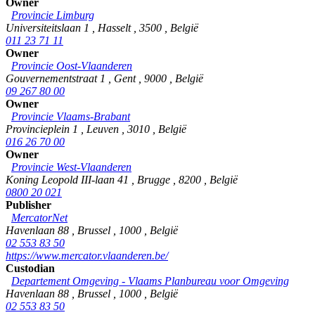
Owner
Provincie Limburg
Universiteitslaan 1
,
Hasselt
,
3500
,
België
011 23 71 11
Owner
Provincie Oost-Vlaanderen
Gouvernementstraat 1
,
Gent
,
9000
,
België
09 267 80 00
Owner
Provincie Vlaams-Brabant
Provincieplein 1
,
Leuven
,
3010
,
België
016 26 70 00
Owner
Provincie West-Vlaanderen
Koning Leopold III-laan 41
,
Brugge
,
8200
,
België
0800 20 021
Publisher
MercatorNet
Havenlaan 88
,
Brussel
,
1000
,
België
02 553 83 50
https://www.mercator.vlaanderen.be/
Custodian
Departement Omgeving - Vlaams Planbureau voor Omgeving
Havenlaan 88
,
Brussel
,
1000
,
België
02 553 83 50