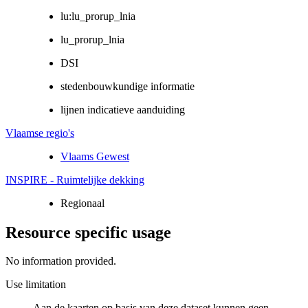
lu:lu_prorup_lnia
lu_prorup_lnia
DSI
stedenbouwkundige informatie
lijnen indicatieve aanduiding
Vlaamse regio's
Vlaams Gewest
INSPIRE - Ruimtelijke dekking
Regionaal
Resource specific usage
No information provided.
Use limitation
Aan de kaarten op basis van deze dataset kunnen geen