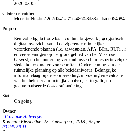
2020-03-05
Citation identifier
MercatorNet-be
/
262cfa41-a71c-4860-8d88-dabadc964084
Purpose
Een volledig, betrouwbaar, continu bijgewerkt, geografisch
digitaal overzicht van al de vigerende ruimtelijke
verordenende plannen (i.e. gewestplan, APA, BPA, RUP,…)
en verordeningen op het grondgebied van het Vlaamse
Gewest, en het onderling verband tussen hun respectievelijke
stedenbouwkundige voorschriften. Ondersteuning van de
ruimtelijke planning op alle beleidsniveaus. Belangrijke
informatielaag bij de voorbereiding, uitvoering en evaluatie
van het beleid via ruimtelijke analyse, cartografie, en
geautomatiseerde dossierafhandeling.
Status
On going
Owner
Provincie Antwerpen
Koningin Elisabethlei 22
,
Antwerpen
,
2018
,
België
03 240 50 11