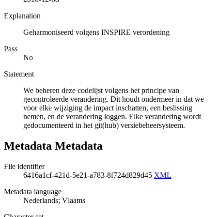
Explanation
Geharmoniseerd volgens INSPIRE verordening
Pass
No
Statement
We beheren deze codelijst volgens het principe van
gecontroleerde verandering. Dit houdt ondermeer in dat we
voor elke wijziging de impact inschatten, een beslissing
nemen, en de verandering loggen. Elke verandering wordt
gedocumenteerd in het git(hub) versiebeheersysteem.
Metadata Metadata
File identifier
6416a1cf-421d-5e21-a783-8f724d829d45
XML
Metadata language
Nederlands; Vlaams
Character set