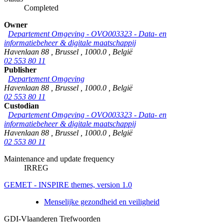
Completed
Owner
Departement Omgeving - OVO003323 - Data- en
informatiebeheer & digitale maatschappij
Havenlaan 88
,
Brussel
,
1000.0
,
België
02 553 80 11
Publisher
Departement Omgeving
Havenlaan 88
,
Brussel
,
1000.0
,
België
02 553 80 11
Custodian
Departement Omgeving - OVO003323 - Data- en
informatiebeheer & digitale maatschappij
Havenlaan 88
,
Brussel
,
1000.0
,
België
02 553 80 11
Maintenance and update frequency
IRREG
GEMET - INSPIRE themes, version 1.0
Menselijke gezondheid en veiligheid
GDI-Vlaanderen Trefwoorden