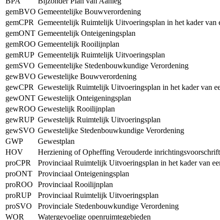
BPA
Bijzonder Plan van Aanleg
gemBVO
Gemeentelijke Bouwverordening
gemCPR
Gemeentelijk Ruimtelijk Uitvoeringsplan in het kader van
gemONT
Gemeentelijk Onteigeningsplan
gemROO
Gemeentelijk Rooilijnplan
gemRUP
Gemeentelijk Ruimtelijk Uitvoeringsplan
gemSVO
Gemeentelijke Stedenbouwkundige Verordening
gewBVO
Gewestelijke Bouwverordening
gewCPR
Gewestelijk Ruimtelijk Uitvoeringsplan in het kader van 
gewONT
Gewestelijk Onteigeningsplan
gewROO
Gewestelijk Rooilijnplan
gewRUP
Gewestelijk Ruimtelijk Uitvoeringsplan
gewSVO
Gewestelijke Stedenbouwkundige Verordening
GWP
Gewestplan
HOV
Herziening of Opheffing Verouderde inrichtingsvoorschrif
proCPR
Provinciaal Ruimtelijk Uitvoeringsplan in het kader van e
proONT
Provinciaal Onteigeningsplan
proROO
Provinciaal Rooilijnplan
proRUP
Provinciaal Ruimtelijk Uitvoeringsplan
proSVO
Provinciale Stedenbouwkundige Verordening
WOR
Watergevoelige openruimtegebieden