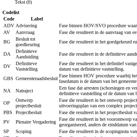
Tekst (0)
Codelist
Code
Label
ADV
Advisering
Fase binnen HOV/SVO procedure waarbij 
AV
Aanvraag
Fase die resulteert in de aanvraag van 
Besluit tot
BG
Fase die resulteert in het goedgekeurd r
goedkeuring
Definitieve
DA
Fase die resulteert in de definitieve a
Aanduiding
Definitieve
Fase die resulteert in het definitief vas
DV
Vaststelling
datum van definitieve vaststelling.
Fase binnen HOV procedure waarbij het r
GBS
Gemeenteraadsbesluit
fasedatum is de datum van het gemeenter
Een fase dat arresten (schorsingen en v
NA
Natraject
definitieve vaststelling of de datum van
Ontwerp
Fase die resulteert in het ontwerp proje
OP
projectbesluit
uitvoeringsplan van een complex project
PBS
Projectbesluit
Fase die resulteert in het projectbeslui
Fase die resulteert in het voorontwerp v
PV
Plenaire Vergadering
georganiseerd, anders de einddatum van
SP
Scoping
Fase die resulteert in de scopingnota va