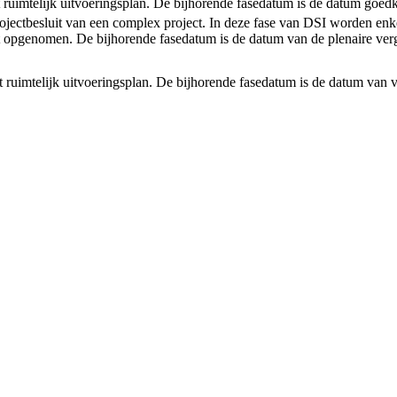
et ruimtelijk uitvoeringsplan. De bijhorende fasedatum is de datum goedk
rojectbesluit van een complex project. In deze fase van DSI worden enke
 opgenomen. De bijhorende fasedatum is de datum van de plenaire verg
et ruimtelijk uitvoeringsplan. De bijhorende fasedatum is de datum van v