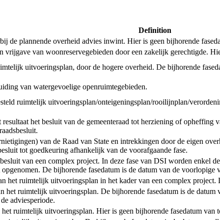
Definition
de plannende overheid advies inwint. Hier is geen bijhorende faseda
een vrijgave van woonreservegebieden door een zakelijk gerechtigde. Hi
uimtelijk uitvoeringsplan, door de hogere overheid. De bijhorende fased
anduiding van watergevoelige openruimtegebieden.
tgesteld ruimtelijk uitvoeringsplan/onteigeningsplan/rooilijnplan/verord
esultaat het besluit van de gemeenteraad tot herziening of opheffing v
aadsbesluit.
ernietigingen) van de Raad van State en intrekkingen door de eigen ove
 besluit tot goedkeuring afhankelijk van de voorafgaande fase.
ctbesluit van een complex project. In deze fase van DSI worden enkel de
 opgenomen. De bijhorende fasedatum is de datum van de voorlopige va
t van het ruimtelijk uitvoeringsplan in het kader van een complex projec
an het ruimtelijk uitvoeringsplan. De bijhorende fasedatum is de datum 
 de adviesperiode.
n het ruimtelijk uitvoeringsplan. Hier is geen bijhorende fasedatum van 