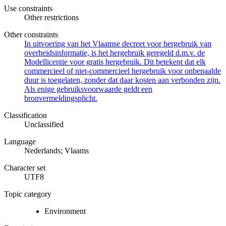
Use constraints
Other restrictions
Other constraints
In uitvoering van het Vlaamse decreet voor hergebruik van
overheidsinformatie, is het hergebruik geregeld d.m.v. de
Modellicentie voor gratis hergebruik. Dit betekent dat elk
commercieel of niet-commercieel hergebruik voor onbepaalde
duur is toegelaten, zonder dat daar kosten aan verbonden zijn.
Als enige gebruiksvoorwaarde geldt een
bronvermeldingsplicht.
Classification
Unclassified
Language
Nederlands; Vlaams
Character set
UTF8
Topic category
Environment