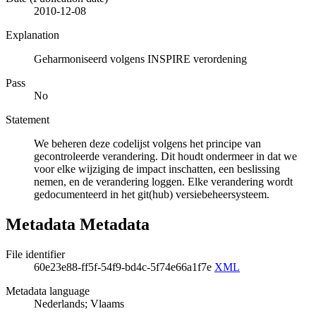
2010-12-08
Explanation
Geharmoniseerd volgens INSPIRE verordening
Pass
No
Statement
We beheren deze codelijst volgens het principe van
gecontroleerde verandering. Dit houdt ondermeer in dat we
voor elke wijziging de impact inschatten, een beslissing
nemen, en de verandering loggen. Elke verandering wordt
gedocumenteerd in het git(hub) versiebeheersysteem.
Metadata Metadata
File identifier
60e23e88-ff5f-54f9-bd4c-5f74e66a1f7e
XML
Metadata language
Nederlands; Vlaams