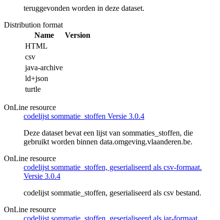
teruggevonden worden in deze dataset.
Distribution format
Name
Version
HTML
csv
java-archive
ld+json
turtle
OnLine resource
codelijst sommatie_stoffen Versie 3.0.4
Deze dataset bevat een lijst van sommaties_stoffen, die
gebruikt worden binnen data.omgeving.vlaanderen.be.
OnLine resource
codelijst sommatie_stoffen, geserialiseerd als csv-formaat.
Versie 3.0.4
codelijst sommatie_stoffen, geserialiseerd als csv bestand.
OnLine resource
codelijst sommatie_stoffen, geserialiseerd als jar-formaat.