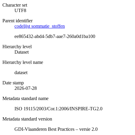
Character set
UTF8
Parent identifier
codelijst sommatie_stoffen
ee865432-abd4-5db7-aae7-260a0d1ba100
Hierarchy level
Dataset
Hierarchy level name
dataset
Date stamp
2026-07-28
Metadata standard name
ISO 19115/2003/Cor.1:2006/INSPIRE-TG2.0
Metadata standard version
GDI-Vlaanderen Best Practices – versie 2.0