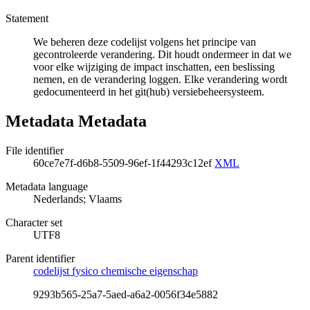
Statement
We beheren deze codelijst volgens het principe van
gecontroleerde verandering. Dit houdt ondermeer in dat we
voor elke wijziging de impact inschatten, een beslissing
nemen, en de verandering loggen. Elke verandering wordt
gedocumenteerd in het git(hub) versiebeheersysteem.
Metadata Metadata
File identifier
60ce7e7f-d6b8-5509-96ef-1f44293c12ef
XML
Metadata language
Nederlands; Vlaams
Character set
UTF8
Parent identifier
codelijst fysico chemische eigenschap
9293b565-25a7-5aed-a6a2-0056f34e5882