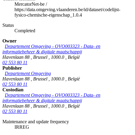
MercatorNet-be
/
https://data.omgeving.vlaanderen.be/id/dataset/codelijst-
fysico-chemische-eigenschap_1.0.4
Status
Completed
Owner
Departement Omgeving - OVO003323 - Data- en
informatiebeheer & digitale maatschappij
Havenlaan 88
,
Brussel
,
1000.0
,
België
02 553 80 11
Publisher
Departement Omgeving
Havenlaan 88
,
Brussel
,
1000.0
,
België
02 553 80 11
Custodian
Departement Omgeving - OVO003323 - Data- en
informatiebeheer & digitale maatschappij
Havenlaan 88
,
Brussel
,
1000.0
,
België
02 553 80 11
Maintenance and update frequency
IRREG