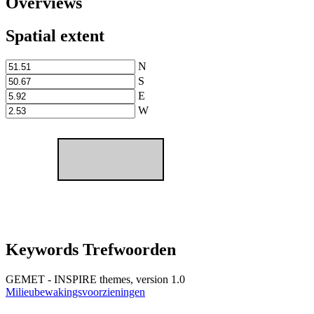
Overviews
Spatial extent
N
S
E
W
Keywords Trefwoorden
GEMET - INSPIRE themes, version 1.0
Milieubewakingsvoorzieningen