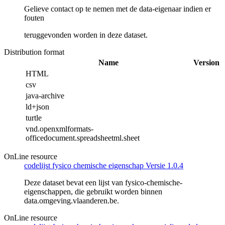
Gelieve contact op te nemen met de data-eigenaar indien er
fouten
teruggevonden worden in deze dataset.
Distribution format
Name
Version
HTML
csv
java-archive
ld+json
turtle
vnd.openxmlformats-
officedocument.spreadsheetml.sheet
OnLine resource
codelijst fysico chemische eigenschap Versie 1.0.4
Deze dataset bevat een lijst van fysico-chemische-
eigenschappen, die gebruikt worden binnen
data.omgeving.vlaanderen.be.
OnLine resource