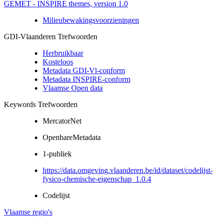
GEMET - INSPIRE themes, version 1.0
Milieubewakingsvoorzieningen
GDI-Vlaanderen Trefwoorden
Herbruikbaar
Kosteloos
Metadata GDI-Vl-conform
Metadata INSPIRE-conform
Vlaamse Open data
Keywords Trefwoorden
MercatorNet
OpenbareMetadata
1-publiek
https://data.omgeving.vlaanderen.be/id/dataset/codelijst-
fysico-chemische-eigenschap_1.0.4
Codelijst
Vlaamse regio's