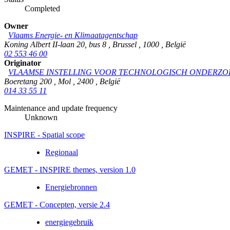
Completed
Owner
Vlaams Energie- en Klimaatagentschap
Koning Albert II-laan 20, bus 8
,
Brussel
,
1000
,
België
02 553 46 00
Originator
VLAAMSE INSTELLING VOOR TECHNOLOGISCH ONDERZO
Boeretang 200
,
Mol
,
2400
,
België
014 33 55 11
Maintenance and update frequency
Unknown
INSPIRE - Spatial scope
Regionaal
GEMET - INSPIRE themes, version 1.0
Energiebronnen
GEMET - Concepten, versie 2.4
energiegebruik