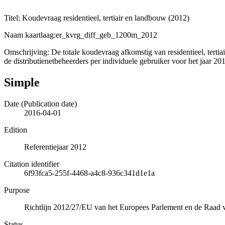
Titel: Koudevraag residentieel, tertiair en landbouw (2012)
Naam kaartlaag:er_kvrg_diff_geb_1200m_2012
Omschrijving: De totale koudevraag afkomstig van residentieel, terti
de distributienetbeheerders per individuele gebruiker voor het jaar 
Simple
Date (Publication date)
2016-04-01
Edition
Referentiejaar 2012
Citation identifier
6f93fca5-255f-4468-a4c8-936c341d1e1a
Purpose
Richtlijn 2012/27/EU van het Europees Parlement en de Raad va
Status