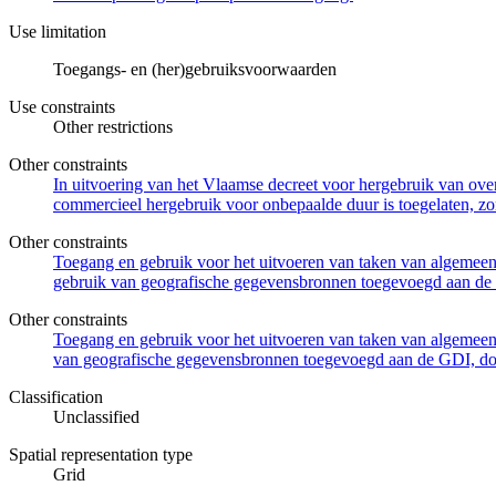
Use limitation
Toegangs- en (her)gebruiksvoorwaarden
Use constraints
Other restrictions
Other constraints
In uitvoering van het Vlaamse decreet voor hergebruik van overh
commercieel hergebruik voor onbepaalde duur is toegelaten, zo
Other constraints
Toegang en gebruik voor het uitvoeren van taken van algemeen 
gebruik van geografische gegevensbronnen toegevoegd aan de 
Other constraints
Toegang en gebruik voor het uitvoeren van taken van algemeen 
van geografische gegevensbronnen toegevoegd aan de GDI, door
Classification
Unclassified
Spatial representation type
Grid