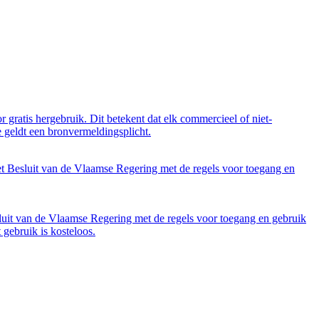
 gratis hergebruik. Dit betekent dat elk commercieel of niet-
 geldt een bronvermeldingsplicht.
et Besluit van de Vlaamse Regering met de regels voor toegang en
luit van de Vlaamse Regering met de regels voor toegang en gebruik
gebruik is kosteloos.