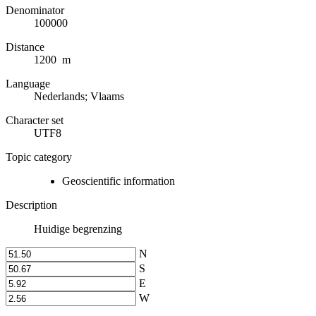
Denominator
100000
Distance
1200 m
Language
Nederlands; Vlaams
Character set
UTF8
Topic category
Geoscientific information
Description
Huidige begrenzing
N
S
E
W