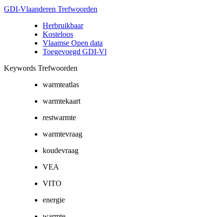
GDI-Vlaanderen Trefwoorden
Herbruikbaar
Kosteloos
Vlaamse Open data
Toegevoegd GDI-Vl
Keywords Trefwoorden
warmteatlas
warmtekaart
restwarmte
warmtevraag
koudevraag
VEA
VITO
energie
warmte