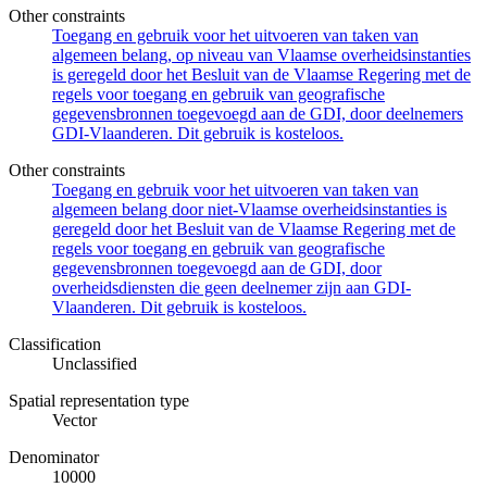
Other constraints
Toegang en gebruik voor het uitvoeren van taken van
algemeen belang, op niveau van Vlaamse overheidsinstanties
is geregeld door het Besluit van de Vlaamse Regering met de
regels voor toegang en gebruik van geografische
gegevensbronnen toegevoegd aan de GDI, door deelnemers
GDI-Vlaanderen. Dit gebruik is kosteloos.
Other constraints
Toegang en gebruik voor het uitvoeren van taken van
algemeen belang door niet-Vlaamse overheidsinstanties is
geregeld door het Besluit van de Vlaamse Regering met de
regels voor toegang en gebruik van geografische
gegevensbronnen toegevoegd aan de GDI, door
overheidsdiensten die geen deelnemer zijn aan GDI-
Vlaanderen. Dit gebruik is kosteloos.
Classification
Unclassified
Spatial representation type
Vector
Denominator
10000