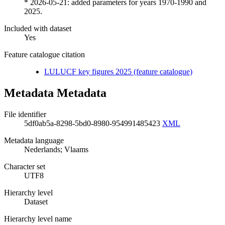
* 2026-05-21: added parameters for years 1970-1990 and
2025.
Included with dataset
Yes
Feature catalogue citation
LULUCF key figures 2025 (feature catalogue)
Metadata Metadata
File identifier
5df0ab5a-8298-5bd0-8980-954991485423
XML
Metadata language
Nederlands; Vlaams
Character set
UTF8
Hierarchy level
Dataset
Hierarchy level name