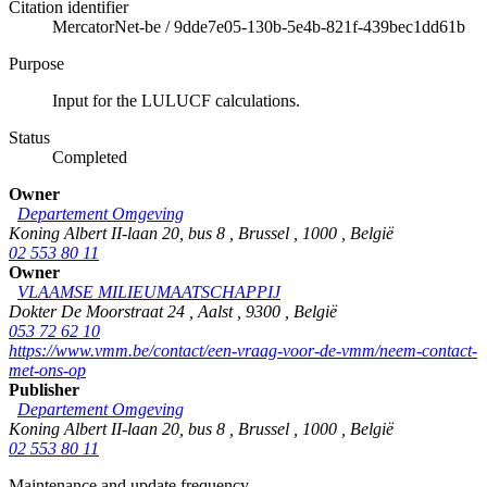
Citation identifier
MercatorNet-be
/
9dde7e05-130b-5e4b-821f-439bec1dd61b
Purpose
Input for the LULUCF calculations.
Status
Completed
Owner
Departement Omgeving
Koning Albert II-laan 20, bus 8
,
Brussel
,
1000
,
België
02 553 80 11
Owner
VLAAMSE MILIEUMAATSCHAPPIJ
Dokter De Moorstraat 24
,
Aalst
,
9300
,
België
053 72 62 10
https://www.vmm.be/contact/een-vraag-voor-de-vmm/neem-contact-
met-ons-op
Publisher
Departement Omgeving
Koning Albert II-laan 20, bus 8
,
Brussel
,
1000
,
België
02 553 80 11
Maintenance and update frequency