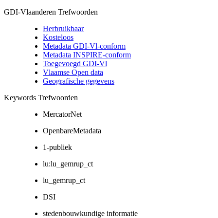
GDI-Vlaanderen Trefwoorden
Herbruikbaar
Kosteloos
Metadata GDI-Vl-conform
Metadata INSPIRE-conform
Toegevoegd GDI-Vl
Vlaamse Open data
Geografische gegevens
Keywords Trefwoorden
MercatorNet
OpenbareMetadata
1-publiek
lu:lu_gemrup_ct
lu_gemrup_ct
DSI
stedenbouwkundige informatie