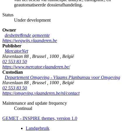
geautomatiseerde dossierafhandeling.
Status
Under development
Owner
desbetreffende gemeente
https://wegwijs.vlaanderen.be
Publisher
MercatorNet
Havenlaan 88
,
Brussel
,
1000
,
België
02 553 83 50
https://www.mercator.vlaanderen.be/
Custodian
Departement Omgeving - Vlaams Planbureau voor Omgeving
Havenlaan 88
,
Brussel
,
1000
,
België
02 553 83 50
https://omgeving.vlaanderen.be/nl/contact
Maintenance and update frequency
Continual
GEMET - INSPIRE themes, version 1.0
Landgebruik