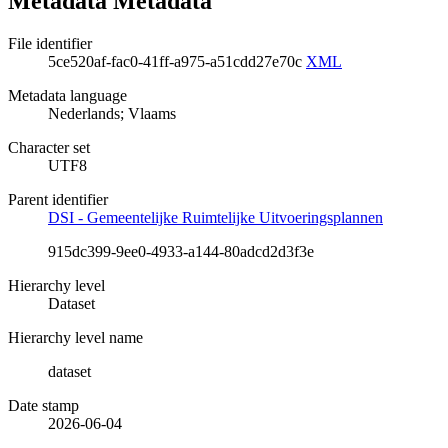
Metadata Metadata
File identifier
5ce520af-fac0-41ff-a975-a51cdd27e70c
XML
Metadata language
Nederlands; Vlaams
Character set
UTF8
Parent identifier
DSI - Gemeentelijke Ruimtelijke Uitvoeringsplannen
915dc399-9ee0-4933-a144-80adcd2d3f3e
Hierarchy level
Dataset
Hierarchy level name
dataset
Date stamp
2026-06-04