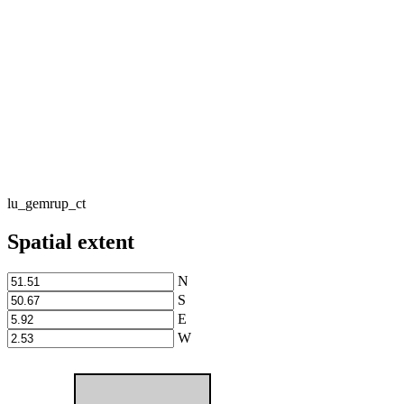
lu_gemrup_ct
Spatial extent
N
S
E
W