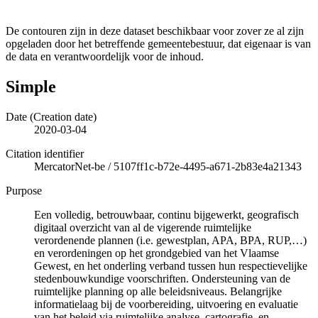
De contouren zijn in deze dataset beschikbaar voor zover ze al zijn
opgeladen door het betreffende gemeentebestuur, dat eigenaar is van
de data en verantwoordelijk voor de inhoud.
Simple
Date (Creation date)
2020-03-04
Citation identifier
MercatorNet-be
/
5107ff1c-b72e-4495-a671-2b83e4a21343
Purpose
Een volledig, betrouwbaar, continu bijgewerkt, geografisch
digitaal overzicht van al de vigerende ruimtelijke
verordenende plannen (i.e. gewestplan, APA, BPA, RUP,…)
en verordeningen op het grondgebied van het Vlaamse
Gewest, en het onderling verband tussen hun respectievelijke
stedenbouwkundige voorschriften. Ondersteuning van de
ruimtelijke planning op alle beleidsniveaus. Belangrijke
informatielaag bij de voorbereiding, uitvoering en evaluatie
van het beleid via ruimtelijke analyse, cartografie, en