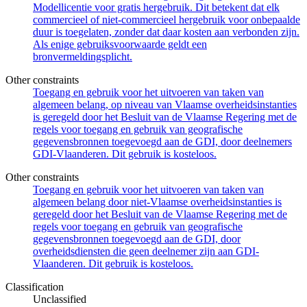
Modellicentie voor gratis hergebruik. Dit betekent dat elk
commercieel of niet-commercieel hergebruik voor onbepaalde
duur is toegelaten, zonder dat daar kosten aan verbonden zijn.
Als enige gebruiksvoorwaarde geldt een
bronvermeldingsplicht.
Other constraints
Toegang en gebruik voor het uitvoeren van taken van
algemeen belang, op niveau van Vlaamse overheidsinstanties
is geregeld door het Besluit van de Vlaamse Regering met de
regels voor toegang en gebruik van geografische
gegevensbronnen toegevoegd aan de GDI, door deelnemers
GDI-Vlaanderen. Dit gebruik is kosteloos.
Other constraints
Toegang en gebruik voor het uitvoeren van taken van
algemeen belang door niet-Vlaamse overheidsinstanties is
geregeld door het Besluit van de Vlaamse Regering met de
regels voor toegang en gebruik van geografische
gegevensbronnen toegevoegd aan de GDI, door
overheidsdiensten die geen deelnemer zijn aan GDI-
Vlaanderen. Dit gebruik is kosteloos.
Classification
Unclassified