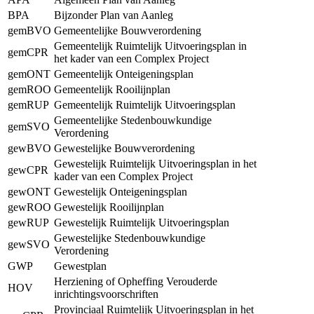
BPA
Bijzonder Plan van Aanleg
gemBVO
Gemeentelijke Bouwverordening
Gemeentelijk Ruimtelijk Uitvoeringsplan in
gemCPR
het kader van een Complex Project
gemONT
Gemeentelijk Onteigeningsplan
gemROO
Gemeentelijk Rooilijnplan
gemRUP
Gemeentelijk Ruimtelijk Uitvoeringsplan
Gemeentelijke Stedenbouwkundige
gemSVO
Verordening
gewBVO
Gewestelijke Bouwverordening
Gewestelijk Ruimtelijk Uitvoeringsplan in het
gewCPR
kader van een Complex Project
gewONT
Gewestelijk Onteigeningsplan
gewROO
Gewestelijk Rooilijnplan
gewRUP
Gewestelijk Ruimtelijk Uitvoeringsplan
Gewestelijke Stedenbouwkundige
gewSVO
Verordening
GWP
Gewestplan
Herziening of Opheffing Verouderde
HOV
inrichtingsvoorschriften
Provinciaal Ruimtelijk Uitvoeringsplan in het