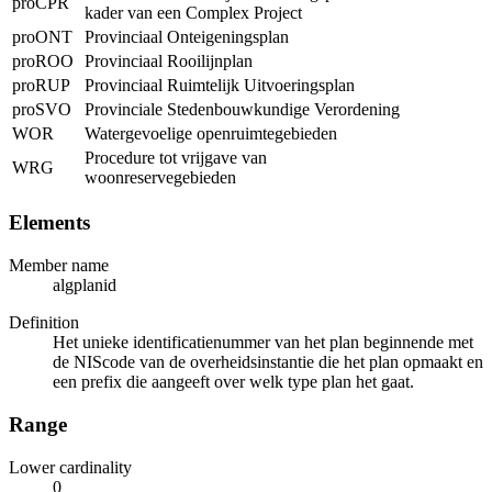
proCPR
kader van een Complex Project
proONT
Provinciaal Onteigeningsplan
proROO
Provinciaal Rooilijnplan
proRUP
Provinciaal Ruimtelijk Uitvoeringsplan
proSVO
Provinciale Stedenbouwkundige Verordening
WOR
Watergevoelige openruimtegebieden
Procedure tot vrijgave van
WRG
woonreservegebieden
Elements
Member name
algplanid
Definition
Het unieke identificatienummer van het plan beginnende met
de NIScode van de overheidsinstantie die het plan opmaakt en
een prefix die aangeeft over welk type plan het gaat.
Range
Lower cardinality
0