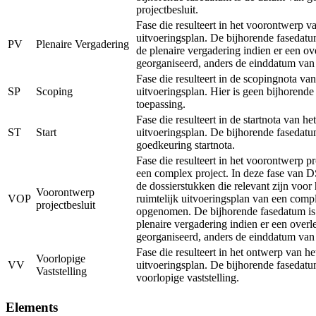
projectbesluit.
Fase die resulteert in het voorontwerp va
uitvoeringsplan. De bijhorende fasedatu
PV
Plenaire Vergadering
de plenaire vergadering indien er een ov
georganiseerd, anders de einddatum van
Fase die resulteert in de scopingnota van
SP
Scoping
uitvoeringsplan. Hier is geen bijhorend
toepassing.
Fase die resulteert in de startnota van het
ST
Start
uitvoeringsplan. De bijhorende fasedatu
goedkeuring startnota.
Fase die resulteert in het voorontwerp pr
een complex project. In deze fase van 
de dossierstukken die relevant zijn voor
Voorontwerp
VOP
ruimtelijk uitvoeringsplan van een comp
projectbesluit
opgenomen. De bijhorende fasedatum is
plenaire vergadering indien er een overl
georganiseerd, anders de einddatum van
Fase die resulteert in het ontwerp van he
Voorlopige
VV
uitvoeringsplan. De bijhorende fasedatu
Vaststelling
voorlopige vaststelling.
Elements