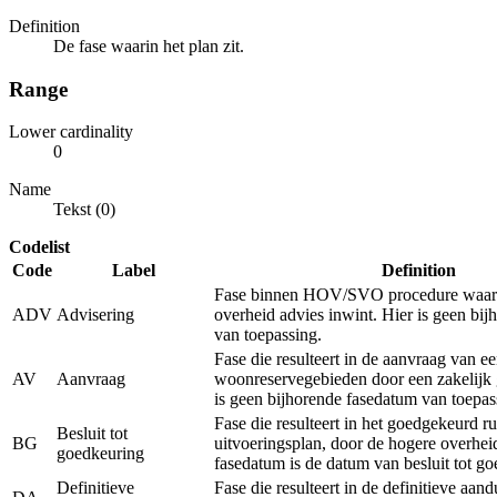
Definition
De fase waarin het plan zit.
Range
Lower cardinality
0
Name
Tekst (0)
Codelist
Code
Label
Definition
Fase binnen HOV/SVO procedure waarb
ADV
Advisering
overheid advies inwint. Hier is geen bi
van toepassing.
Fase die resulteert in de aanvraag van e
AV
Aanvraag
woonreservegebieden door een zakelijk 
is geen bijhorende fasedatum van toepas
Fase die resulteert in het goedgekeurd ru
Besluit tot
BG
uitvoeringsplan, door de hogere overhei
goedkeuring
fasedatum is de datum van besluit tot g
Definitieve
Fase die resulteert in de definitieve aan