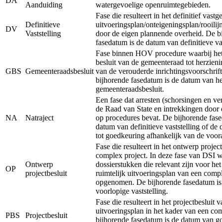
DA
Aanduiding
watergevoelige openruimtegebieden.
Fase die resulteert in het definitief vastg
Definitieve
uitvoeringsplan/onteigeningsplan/rooilij
DV
Vaststelling
door de eigen plannende overheid. De b
fasedatum is de datum van definitieve vas
Fase binnen HOV procedure waarbij het 
besluit van de gemeenteraad tot herzieni
GBS
Gemeenteraadsbesluit
van de verouderde inrichtingsvoorschrift
bijhorende fasedatum is de datum van he
gemeenteraadsbesluit.
Een fase dat arresten (schorsingen en ve
de Raad van State en intrekkingen door 
NA
Natraject
op procedures bevat. De bijhorende fase
datum van definitieve vaststelling of de
tot goedkeuring afhankelijk van de voor
Fase die resulteert in het ontwerp projec
complex project. In deze fase van DSI 
Ontwerp
dossierstukken die relevant zijn voor he
OP
projectbesluit
ruimtelijk uitvoeringsplan van een comp
opgenomen. De bijhorende fasedatum is
voorlopige vaststelling.
Fase die resulteert in het projectbesluit v
uitvoeringsplan in het kader van een co
PBS
Projectbesluit
bijhorende fasedatum is de datum van g