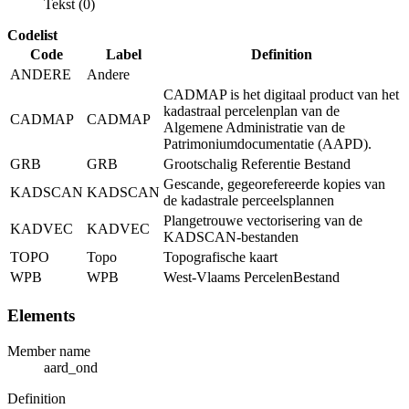
Tekst (0)
Codelist
Code
Label
Definition
ANDERE
Andere
CADMAP is het digitaal product van het
kadastraal percelenplan van de
CADMAP
CADMAP
Algemene Administratie van de
Patrimoniumdocumentatie (AAPD).
GRB
GRB
Grootschalig Referentie Bestand
Gescande, gegeorefereerde kopies van
KADSCAN
KADSCAN
de kadastrale perceelsplannen
Plangetrouwe vectorisering van de
KADVEC
KADVEC
KADSCAN-bestanden
TOPO
Topo
Topografische kaart
WPB
WPB
West-Vlaams PercelenBestand
Elements
Member name
aard_ond
Definition