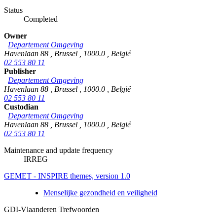
Status
Completed
Owner
Departement Omgeving
Havenlaan 88
,
Brussel
,
1000.0
,
België
02 553 80 11
Publisher
Departement Omgeving
Havenlaan 88
,
Brussel
,
1000.0
,
België
02 553 80 11
Custodian
Departement Omgeving
Havenlaan 88
,
Brussel
,
1000.0
,
België
02 553 80 11
Maintenance and update frequency
IRREG
GEMET - INSPIRE themes, version 1.0
Menselijke gezondheid en veiligheid
GDI-Vlaanderen Trefwoorden