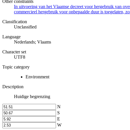
Other constraints
In uitvoering van het Vlaamse decreet voor hergebruik van overh
commercieel hergebruik voor onbepaalde duur is toegelaten, zo
Classification
Unclassified
Language
Nederlands; Vlaams
Character set
UTF8
Topic category
Environment
Description
Huidige begrenzing
N
S
E
W