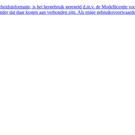
eidsinformatie, is het hergebruik geregeld d.m.v. de Modellicentie voor
nder dat daar kosten aan verbonden zijn. Als enige gebruiksvoorwaarde