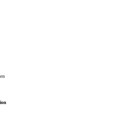
ten
ion