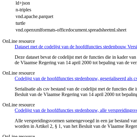
ld+json
n-triples
vnd.apache.parquet
turtle
vnd.openxmlformats-officedocument.spreadsheetml.sheet
OnLine resource
Dataset met de codelijst van de hoofdfuncties stedenbouw Versi
Deze dataset bevat de codelijst met de functies die in kader 
de Vlaamse Regering van 14 april 2000 tot bepaling van de verg
OnLine resource
Codelijst van de hoofdfuncties stedenbouw, geserialiseerd als cs
Serialisatie als csv bestand van de codelijst met de functies
Besluit van de Vlaamse Regering van 14 april 2000 tot bepaling 
OnLine resource
Codelijst van de hoofdfuncties stedenbouw, alle verspreidingsv
Alle verspreidingsvormen samengevoegd in een jar bestand van
worden in Artikel 2, § 1, van het Besluit van de Vlaamse Regeri
OnLine resource