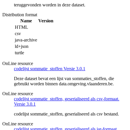
teruggevonden worden in deze dataset.
Distribution format
Name
Version
HTML
csv
java-archive
ld+json
turtle
OnLine resource
codelijst sommatie_stoffen Versie 3.0.1
Deze dataset bevat een lijst van sommaties_stoffen, die
gebruikt worden binnen data.omgeving.vlaanderen.be.
OnLine resource
codelijst sommatie_stoffen, geserialiseerd als csv-formaat.
Versie 3.0.1
codelijst sommatie_stoffen, geserialiseerd als csv bestand.
OnLine resource
codelijst sommatie_stoffen, geserialiseerd als jar-formaat.