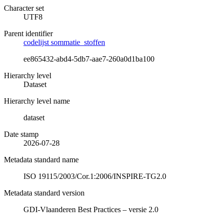
Character set
UTF8
Parent identifier
codelijst sommatie_stoffen
ee865432-abd4-5db7-aae7-260a0d1ba100
Hierarchy level
Dataset
Hierarchy level name
dataset
Date stamp
2026-07-28
Metadata standard name
ISO 19115/2003/Cor.1:2006/INSPIRE-TG2.0
Metadata standard version
GDI-Vlaanderen Best Practices – versie 2.0