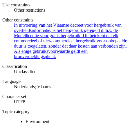
Use constraints
Other restrictions
Other constraints
In uitvoering van het Vlaamse decreet voor hergebruik van
overheidsinformatie, is het hergebruik geregeld d.m.v. de
Modellicentie voor gratis hergebruik. Dit betekent dat elk
commercieel of niet-commercieel hergebruik voor onbepaalde
duur is toegelaten, zonder dat daar kosten aan verbonden zijn.
Als enige gebruiksvoorwaarde geldt een
bronvermeldingsplicht.
Classification
Unclassified
Language
Nederlands; Vlaams
Character set
UTF8
Topic category
Environment