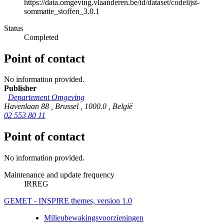
https://data.omgeving.vlaanderen.be/id/dataset/codelijst-
sommatie_stoffen_3.0.1
Status
Completed
Point of contact
No information provided.
Publisher
Departement Omgeving
Havenlaan 88
,
Brussel
,
1000.0
,
België
02 553 80 11
Point of contact
No information provided.
Maintenance and update frequency
IRREG
GEMET - INSPIRE themes, version 1.0
Milieubewakingsvoorzieningen