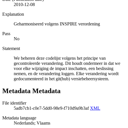
2010-12-08
Explanation
Geharmoniseerd volgens INSPIRE verordening
Pass
No
Statement
We beheren deze codelijst volgens het principe van
gecontroleerde verandering. Dit houdt ondermeer in dat we
voor elke wijziging de impact inschatten, een beslissing
nemen, en de verandering loggen. Elke verandering wordt
gedocumenteerd in het git(hub) versiebeheersysteem.
Metadata Metadata
File identifier
5adb7cb1-c0e7-5dd0-98e9-f710d9a9b3af
XML
Metadata language
Nederlands; Vlaams