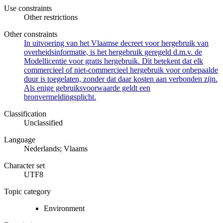
Use constraints
Other restrictions
Other constraints
In uitvoering van het Vlaamse decreet voor hergebruik van
overheidsinformatie, is het hergebruik geregeld d.m.v. de
Modellicentie voor gratis hergebruik. Dit betekent dat elk
commercieel of niet-commercieel hergebruik voor onbepaalde
duur is toegelaten, zonder dat daar kosten aan verbonden zijn.
Als enige gebruiksvoorwaarde geldt een
bronvermeldingsplicht.
Classification
Unclassified
Language
Nederlands; Vlaams
Character set
UTF8
Topic category
Environment