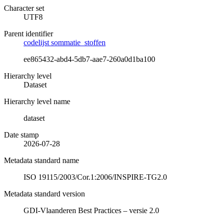
Character set
UTF8
Parent identifier
codelijst sommatie_stoffen
ee865432-abd4-5db7-aae7-260a0d1ba100
Hierarchy level
Dataset
Hierarchy level name
dataset
Date stamp
2026-07-28
Metadata standard name
ISO 19115/2003/Cor.1:2006/INSPIRE-TG2.0
Metadata standard version
GDI-Vlaanderen Best Practices – versie 2.0