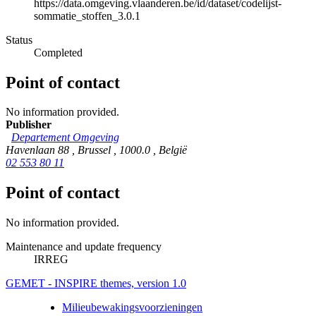
https://data.omgeving.vlaanderen.be/id/dataset/codelijst-
sommatie_stoffen_3.0.1
Status
Completed
Point of contact
No information provided.
Publisher
Departement Omgeving
Havenlaan 88
,
Brussel
,
1000.0
,
België
02 553 80 11
Point of contact
No information provided.
Maintenance and update frequency
IRREG
GEMET - INSPIRE themes, version 1.0
Milieubewakingsvoorzieningen