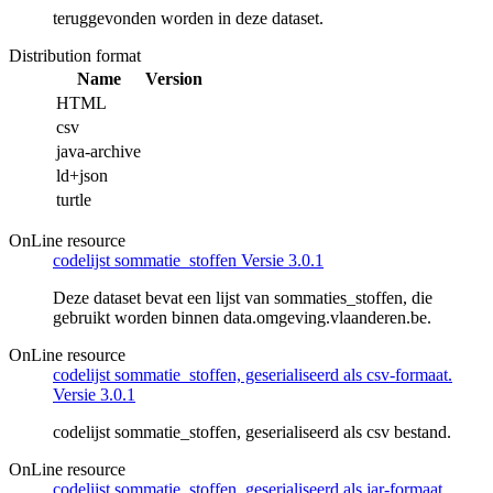
teruggevonden worden in deze dataset.
Distribution format
Name
Version
HTML
csv
java-archive
ld+json
turtle
OnLine resource
codelijst sommatie_stoffen Versie 3.0.1
Deze dataset bevat een lijst van sommaties_stoffen, die
gebruikt worden binnen data.omgeving.vlaanderen.be.
OnLine resource
codelijst sommatie_stoffen, geserialiseerd als csv-formaat.
Versie 3.0.1
codelijst sommatie_stoffen, geserialiseerd als csv bestand.
OnLine resource
codelijst sommatie_stoffen, geserialiseerd als jar-formaat.