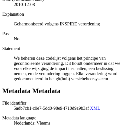
2010-12-08
Explanation
Geharmoniseerd volgens INSPIRE verordening
Pass
No
Statement
We beheren deze codelijst volgens het principe van
gecontroleerde verandering. Dit houdt ondermeer in dat we
voor elke wijziging de impact inschatten, een beslissing
nemen, en de verandering loggen. Elke verandering wordt
gedocumenteerd in het git(hub) versiebeheersysteem.
Metadata Metadata
File identifier
5adb7cb1-c0e7-5dd0-98e9-f710d9a9b3af
XML
Metadata language
Nederlands; Vlaams