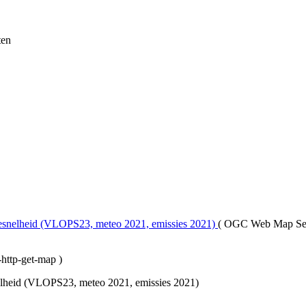
ten
esnelheid (VLOPS23, meteo 2021, emissies 2021)
(
OGC Web Map Se
http-get-map
)
heid (VLOPS23, meteo 2021, emissies 2021)