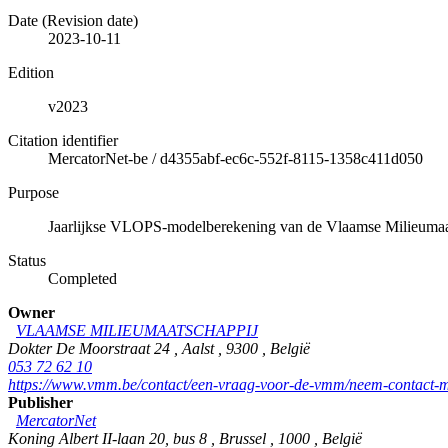
Date (Revision date)
2023-10-11
Edition
v2023
Citation identifier
MercatorNet-be
/
d4355abf-ec6c-552f-8115-1358c411d050
Purpose
Jaarlijkse VLOPS-modelberekening van de Vlaamse Milieumaa
Status
Completed
Owner
VLAAMSE MILIEUMAATSCHAPPIJ
Dokter De Moorstraat 24
,
Aalst
,
9300
,
België
053 72 62 10
https://www.vmm.be/contact/een-vraag-voor-de-vmm/neem-contact-m
Publisher
MercatorNet
Koning Albert II-laan 20, bus 8
,
Brussel
,
1000
,
België