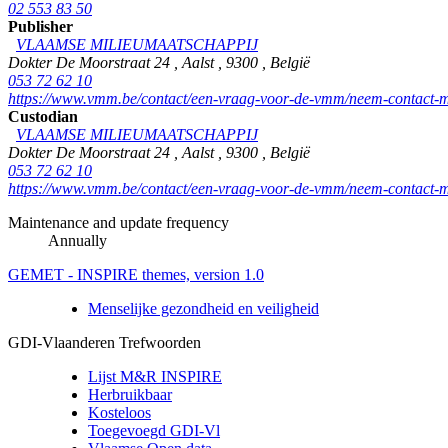
02 553 83 50
Publisher
VLAAMSE MILIEUMAATSCHAPPIJ
Dokter De Moorstraat 24
,
Aalst
,
9300
,
België
053 72 62 10
https://www.vmm.be/contact/een-vraag-voor-de-vmm/neem-contact-m
Custodian
VLAAMSE MILIEUMAATSCHAPPIJ
Dokter De Moorstraat 24
,
Aalst
,
9300
,
België
053 72 62 10
https://www.vmm.be/contact/een-vraag-voor-de-vmm/neem-contact-m
Maintenance and update frequency
Annually
GEMET - INSPIRE themes, version 1.0
Menselijke gezondheid en veiligheid
GDI-Vlaanderen Trefwoorden
Lijst M&R INSPIRE
Herbruikbaar
Kosteloos
Toegevoegd GDI-Vl