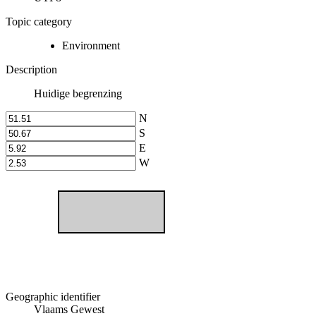
Topic category
Environment
Description
Huidige begrenzing
N
S
E
W
Geographic identifier
Vlaams Gewest