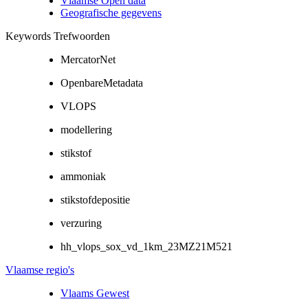
Vlaamse Open data
Geografische gegevens
Keywords Trefwoorden
MercatorNet
OpenbareMetadata
VLOPS
modellering
stikstof
ammoniak
stikstofdepositie
verzuring
hh_vlops_sox_vd_1km_23MZ21M521
Vlaamse regio's
Vlaams Gewest