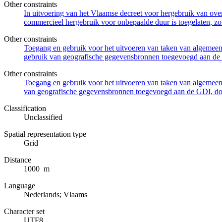
Other constraints
In uitvoering van het Vlaamse decreet voor hergebruik van overh
commercieel hergebruik voor onbepaalde duur is toegelaten, zo
Other constraints
Toegang en gebruik voor het uitvoeren van taken van algemeen 
gebruik van geografische gegevensbronnen toegevoegd aan de 
Other constraints
Toegang en gebruik voor het uitvoeren van taken van algemeen 
van geografische gegevensbronnen toegevoegd aan de GDI, door
Classification
Unclassified
Spatial representation type
Grid
Distance
1000 m
Language
Nederlands; Vlaams
Character set
UTF8