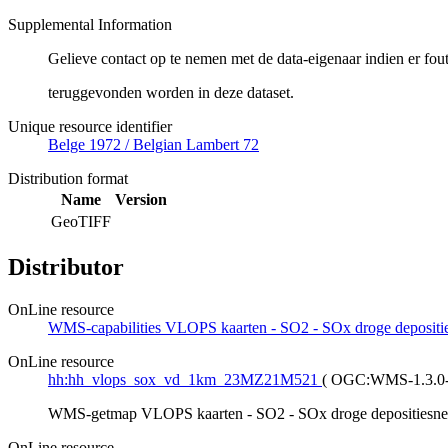
Supplemental Information
Gelieve contact op te nemen met de data-eigenaar indien er fou
teruggevonden worden in deze dataset.
Unique resource identifier
Belge 1972 / Belgian Lambert 72
Distribution format
Name
Version
GeoTIFF
Distributor
OnLine resource
WMS-capabilities VLOPS kaarten - SO2 - SOx droge depositi
OnLine resource
hh:hh_vlops_sox_vd_1km_23MZ21M521
(
OGC:WMS-1.3.0-
WMS-getmap VLOPS kaarten - SO2 - SOx droge depositiesnel
OnLine resource