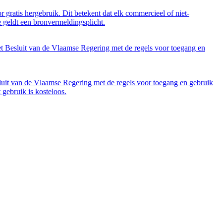
 gratis hergebruik. Dit betekent dat elk commercieel of niet-
 geldt een bronvermeldingsplicht.
et Besluit van de Vlaamse Regering met de regels voor toegang en
luit van de Vlaamse Regering met de regels voor toegang en gebruik
gebruik is kosteloos.