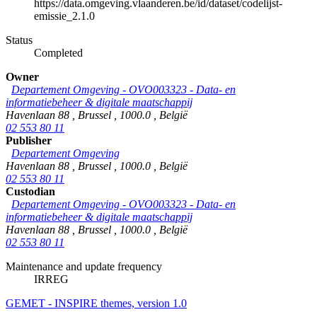
https://data.omgeving.vlaanderen.be/id/dataset/codelijst-
emissie_2.1.0
Status
Completed
Owner
Departement Omgeving - OVO003323 - Data- en
informatiebeheer & digitale maatschappij
Havenlaan 88
,
Brussel
,
1000.0
,
België
02 553 80 11
Publisher
Departement Omgeving
Havenlaan 88
,
Brussel
,
1000.0
,
België
02 553 80 11
Custodian
Departement Omgeving - OVO003323 - Data- en
informatiebeheer & digitale maatschappij
Havenlaan 88
,
Brussel
,
1000.0
,
België
02 553 80 11
Maintenance and update frequency
IRREG
GEMET - INSPIRE themes, version 1.0