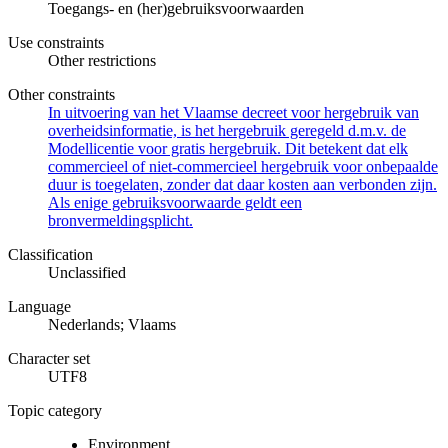
Toegangs- en (her)gebruiksvoorwaarden
Use constraints
Other restrictions
Other constraints
In uitvoering van het Vlaamse decreet voor hergebruik van
overheidsinformatie, is het hergebruik geregeld d.m.v. de
Modellicentie voor gratis hergebruik. Dit betekent dat elk
commercieel of niet-commercieel hergebruik voor onbepaalde
duur is toegelaten, zonder dat daar kosten aan verbonden zijn.
Als enige gebruiksvoorwaarde geldt een
bronvermeldingsplicht.
Classification
Unclassified
Language
Nederlands; Vlaams
Character set
UTF8
Topic category
Environment