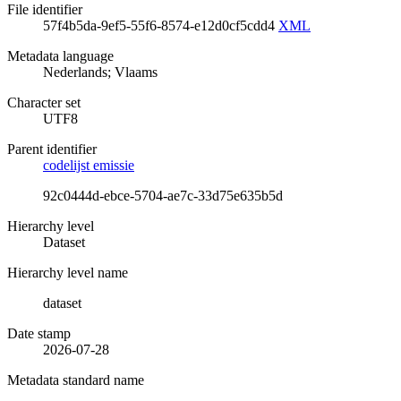
File identifier
57f4b5da-9ef5-55f6-8574-e12d0cf5cdd4
XML
Metadata language
Nederlands; Vlaams
Character set
UTF8
Parent identifier
codelijst emissie
92c0444d-ebce-5704-ae7c-33d75e635b5d
Hierarchy level
Dataset
Hierarchy level name
dataset
Date stamp
2026-07-28
Metadata standard name