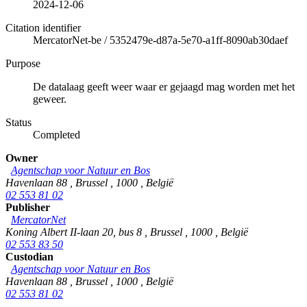
2024-12-06
Citation identifier
MercatorNet-be
/
5352479e-d87a-5e70-a1ff-8090ab30daef
Purpose
De datalaag geeft weer waar er gejaagd mag worden met het
geweer.
Status
Completed
Owner
Agentschap voor Natuur en Bos
Havenlaan 88
,
Brussel
,
1000
,
België
02 553 81 02
Publisher
MercatorNet
Koning Albert II-laan 20, bus 8
,
Brussel
,
1000
,
België
02 553 83 50
Custodian
Agentschap voor Natuur en Bos
Havenlaan 88
,
Brussel
,
1000
,
België
02 553 81 02