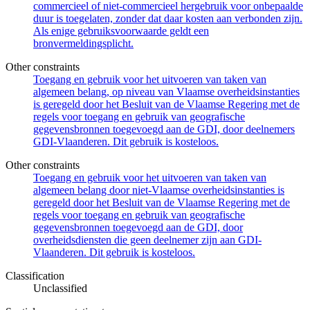
commercieel of niet-commercieel hergebruik voor onbepaalde
duur is toegelaten, zonder dat daar kosten aan verbonden zijn.
Als enige gebruiksvoorwaarde geldt een
bronvermeldingsplicht.
Other constraints
Toegang en gebruik voor het uitvoeren van taken van
algemeen belang, op niveau van Vlaamse overheidsinstanties
is geregeld door het Besluit van de Vlaamse Regering met de
regels voor toegang en gebruik van geografische
gegevensbronnen toegevoegd aan de GDI, door deelnemers
GDI-Vlaanderen. Dit gebruik is kosteloos.
Other constraints
Toegang en gebruik voor het uitvoeren van taken van
algemeen belang door niet-Vlaamse overheidsinstanties is
geregeld door het Besluit van de Vlaamse Regering met de
regels voor toegang en gebruik van geografische
gegevensbronnen toegevoegd aan de GDI, door
overheidsdiensten die geen deelnemer zijn aan GDI-
Vlaanderen. Dit gebruik is kosteloos.
Classification
Unclassified