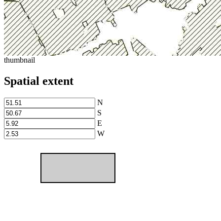
thumbnail
Spatial extent
N
S
E
W