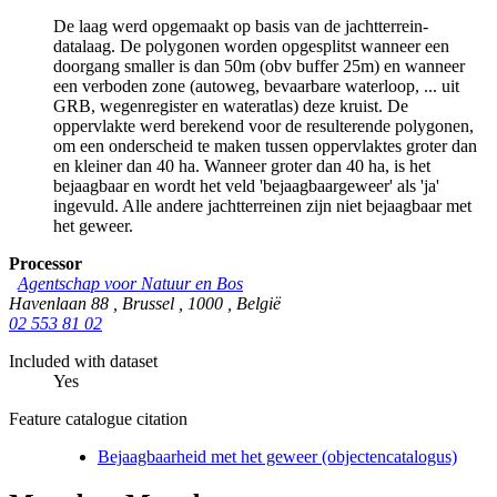
De laag werd opgemaakt op basis van de jachtterrein-
datalaag. De polygonen worden opgesplitst wanneer een
doorgang smaller is dan 50m (obv buffer 25m) en wanneer
een verboden zone (autoweg, bevaarbare waterloop, ... uit
GRB, wegenregister en wateratlas) deze kruist. De
oppervlakte werd berekend voor de resulterende polygonen,
om een onderscheid te maken tussen oppervlaktes groter dan
en kleiner dan 40 ha. Wanneer groter dan 40 ha, is het
bejaagbaar en wordt het veld 'bejaagbaargeweer' als 'ja'
ingevuld. Alle andere jachtterreinen zijn niet bejaagbaar met
het geweer.
Processor
Agentschap voor Natuur en Bos
Havenlaan 88
,
Brussel
,
1000
,
België
02 553 81 02
Included with dataset
Yes
Feature catalogue citation
Bejaagbaarheid met het geweer (objectencatalogus)