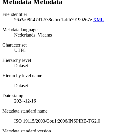
Metadata Metadata
File identifier
56a3a08f-47d1-538c-bcc1-dfb79190267e
XML
Metadata language
Nederlands; Vlaams
Character set
UTF8
Hierarchy level
Dataset
Hierarchy level name
Dataset
Date stamp
2024-12-16
Metadata standard name
ISO 19115/2003/Cor.1:2006/INSPIRE-TG2.0
Metadata standard version