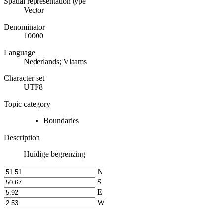
Spatial representation type
Vector
Denominator
10000
Language
Nederlands; Vlaams
Character set
UTF8
Topic category
Boundaries
Description
Huidige begrenzing
N
S
E
W