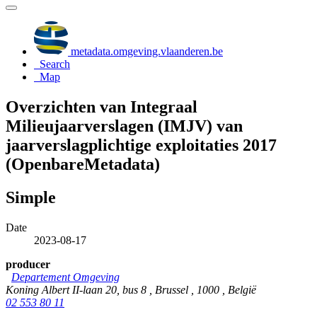
metadata.omgeving.vlaanderen.be
Search
Map
Overzichten van Integraal
Milieujaarverslagen (IMJV) van
jaarverslagplichtige exploitaties 2017
(OpenbareMetadata)
Simple
Date
2023-08-17
producer
Departement Omgeving
Koning Albert II-laan 20, bus 8 , Brussel , 1000 , België
02 553 80 11