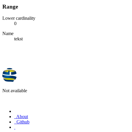
Range
Lower cardinality
0
Name
tekst
Not available
About
Github