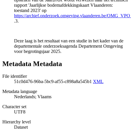
rapport 'Jaarlijkse bodemafdekkingskaart Vlaanderen:
toestand 2023' op
https://archief.onderzoek.omgeving.vlaanderen.be/OMG_VP
.3.
Deze laag is het resultaat van een studie in het kader van de
departementale onderzoeksagenda Departement Omgeving
voor begrotingsjaar 2025.
Metadata Metadata
File identifier
51c0d476-96ba-5bc9-af55-c898a8a545b1
XML
Metadata language
Nederlands; Vlaams
Character set
UTF8
Hierarchy level
Dataset