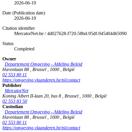
2026-06-19
Date (Publication date)
2026-06-19
Citation identifier
MercatorNet-be
/
4d027628-f720-58bd-95df-9454044b5090
Status
Completed
Owner
Departement Omgeving - Afdeling Beleid
Havenlaan 88
,
Brussel
,
1000
,
België
02 553 80 11
https://omgeving.vlaanderen.be/nl/contact
Publisher
MercatorNet
Koning Albert II-laan 20, bus 8
,
Brussel
,
1000
,
België
02 553 83 50
Custodian
Departement Omgeving - Afdeling Beleid
Havenlaan 88
,
Brussel
,
1000
,
België
02 553 80 11
https://omgeving.vlaanderen.be/nl/contact