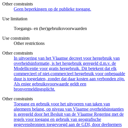
Other constraints
Geen beperkingen op de publieke toegang.
Use limitation
Toegangs- en (her)gebruiksvoorwaarden
Use constraints
Other restrictions
Other constraints
In uitvoering van het Vlaamse decreet voor hergebruik van
overheidsinformatie, is het hergebruik geregeld d.m.v. de
Modellicentie voor gratis hergebruik. Dit betekent dat elk
commercieel of niet-commercieel hergebruik voor onbepaalde
duur is toegelaten, zonder dat daar kosten aan verbonden zijn.
Als enige gebruiksvoorwaarde geldt een
bronvermeldingsplicht.
Other constraints
Toegang en gebruik voor het uitvoeren van taken van
algemeen belang, op niveau van Vlaamse overheidsinstanties
is geregeld door het Besluit van de Vlaamse Regering met de
regels voor toegang en gebruik van geografische
gegevensbronnen toegevoegd aan de GDI, door deelnemers