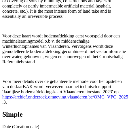
or covering of soils by buildings, constructions and layers of
completely or partly impermeable artificial material (asphalt,
concrete, etc.). It is the most intense form of land take and is
essentially an irreversible process".
Voor deze kaart wordt bodemafdekking eerst voorspeld door een
machinelearningmodel o.b.v. de middenschalige
winterluchtopnames van Vlaanderen. Vervolgens wordt deze
gemodelleerde bodemafdekking gecombineerd met vectorinformatie
over water, gebouwen, wegen en spoorwegen uit het Grootschalig
Referentiebestand.
Voor meer details over de gehanteerde methode voor het opstellen
van de JaarBAK wordt verwezen naar het technisch rapport
'Jaarlijkse bodemafdekkingskaart Vlaanderen: toestand 2023' op
https://archief.onderzoek.omgeving.vlaanderen.be/OMG_VPO_202
.3.
Simple
Date (Creation date)