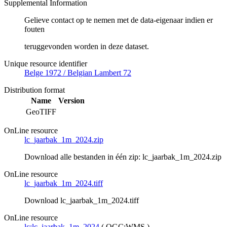
Supplemental Information
Gelieve contact op te nemen met de data-eigenaar indien er
fouten
teruggevonden worden in deze dataset.
Unique resource identifier
Belge 1972 / Belgian Lambert 72
Distribution format
Name
Version
GeoTIFF
OnLine resource
lc_jaarbak_1m_2024.zip
Download alle bestanden in één zip: lc_jaarbak_1m_2024.zip
OnLine resource
lc_jaarbak_1m_2024.tiff
Download lc_jaarbak_1m_2024.tiff
OnLine resource
lc:lc_jaarbak_1m_2024
(
OGC:WMS
)