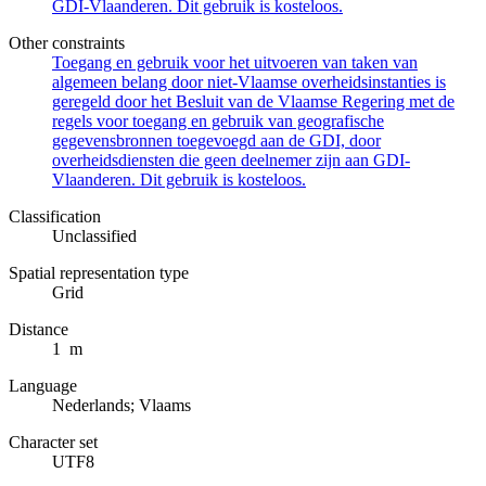
GDI-Vlaanderen. Dit gebruik is kosteloos.
Other constraints
Toegang en gebruik voor het uitvoeren van taken van
algemeen belang door niet-Vlaamse overheidsinstanties is
geregeld door het Besluit van de Vlaamse Regering met de
regels voor toegang en gebruik van geografische
gegevensbronnen toegevoegd aan de GDI, door
overheidsdiensten die geen deelnemer zijn aan GDI-
Vlaanderen. Dit gebruik is kosteloos.
Classification
Unclassified
Spatial representation type
Grid
Distance
1 m
Language
Nederlands; Vlaams
Character set
UTF8