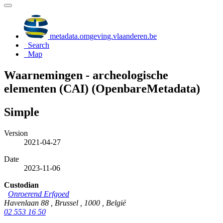
metadata.omgeving.vlaanderen.be
Search
Map
Waarnemingen - archeologische
elementen (CAI) (OpenbareMetadata)
Simple
Version
2021-04-27
Date
2023-11-06
Custodian
Onroerend Erfgoed
Havenlaan 88 , Brussel , 1000 , België
02 553 16 50