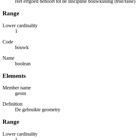
Het erfgoed behoort tot de discipline bouwkundig (true/false)
Range
Lower cardinality
1
Code
bouwk
Name
boolean
Elements
Member name
geom
Definition
De gebruikte geometry
Range
Lower cardinality
1