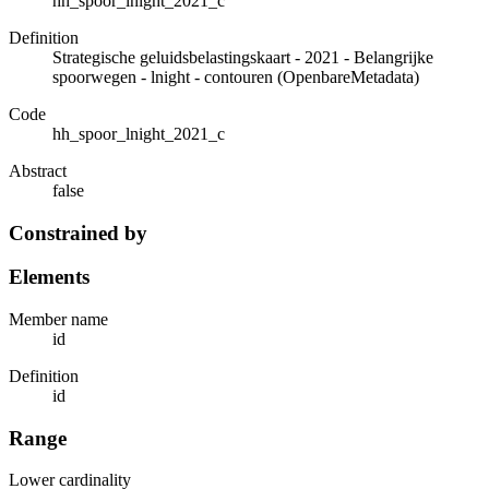
hh_spoor_lnight_2021_c
Definition
Strategische geluidsbelastingskaart - 2021 - Belangrijke
spoorwegen - lnight - contouren (OpenbareMetadata)
Code
hh_spoor_lnight_2021_c
Abstract
false
Constrained by
Elements
Member name
id
Definition
id
Range
Lower cardinality