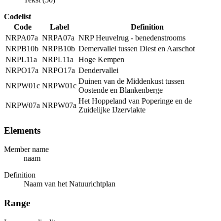
Codelist
Code
Label
Definition
NRPA07a
NRPA07a
NRP Heuvelrug - benedenstrooms
NRPB10b
NRPB10b
Demervallei tussen Diest en Aarschot
NRPL11a
NRPL11a
Hoge Kempen
NRPO17a
NRPO17a
Dendervallei
Duinen van de Middenkust tussen
NRPW01c
NRPW01c
Oostende en Blankenberge
Het Hoppeland van Poperinge en de
NRPW07a
NRPW07a
Zuidelijke IJzervlakte
Elements
Member name
naam
Definition
Naam van het Natuurichtplan
Range