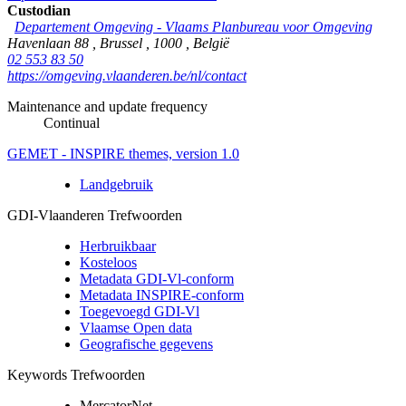
Custodian
Departement Omgeving - Vlaams Planbureau voor Omgeving
Havenlaan 88
,
Brussel
,
1000
,
België
02 553 83 50
https://omgeving.vlaanderen.be/nl/contact
Maintenance and update frequency
Continual
GEMET - INSPIRE themes, version 1.0
Landgebruik
GDI-Vlaanderen Trefwoorden
Herbruikbaar
Kosteloos
Metadata GDI-Vl-conform
Metadata INSPIRE-conform
Toegevoegd GDI-Vl
Vlaamse Open data
Geografische gegevens
Keywords Trefwoorden
MercatorNet