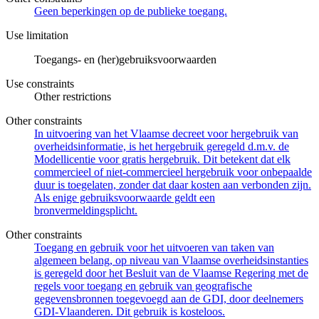
Geen beperkingen op de publieke toegang.
Use limitation
Toegangs- en (her)gebruiksvoorwaarden
Use constraints
Other restrictions
Other constraints
In uitvoering van het Vlaamse decreet voor hergebruik van
overheidsinformatie, is het hergebruik geregeld d.m.v. de
Modellicentie voor gratis hergebruik. Dit betekent dat elk
commercieel of niet-commercieel hergebruik voor onbepaalde
duur is toegelaten, zonder dat daar kosten aan verbonden zijn.
Als enige gebruiksvoorwaarde geldt een
bronvermeldingsplicht.
Other constraints
Toegang en gebruik voor het uitvoeren van taken van
algemeen belang, op niveau van Vlaamse overheidsinstanties
is geregeld door het Besluit van de Vlaamse Regering met de
regels voor toegang en gebruik van geografische
gegevensbronnen toegevoegd aan de GDI, door deelnemers
GDI-Vlaanderen. Dit gebruik is kosteloos.