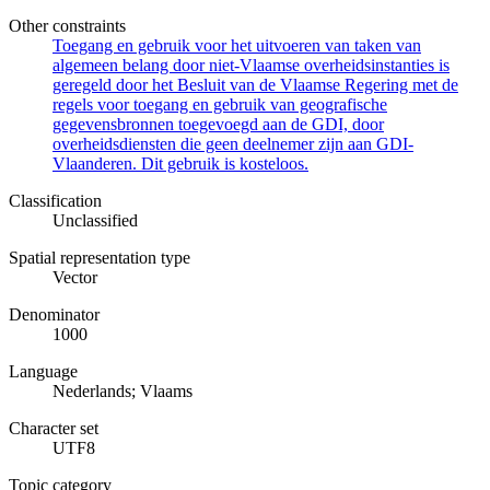
Other constraints
Toegang en gebruik voor het uitvoeren van taken van
algemeen belang door niet-Vlaamse overheidsinstanties is
geregeld door het Besluit van de Vlaamse Regering met de
regels voor toegang en gebruik van geografische
gegevensbronnen toegevoegd aan de GDI, door
overheidsdiensten die geen deelnemer zijn aan GDI-
Vlaanderen. Dit gebruik is kosteloos.
Classification
Unclassified
Spatial representation type
Vector
Denominator
1000
Language
Nederlands; Vlaams
Character set
UTF8
Topic category