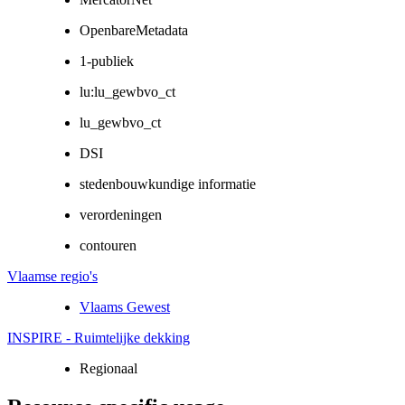
OpenbareMetadata
1-publiek
lu:lu_gewbvo_ct
lu_gewbvo_ct
DSI
stedenbouwkundige informatie
verordeningen
contouren
Vlaamse regio's
Vlaams Gewest
INSPIRE - Ruimtelijke dekking
Regionaal