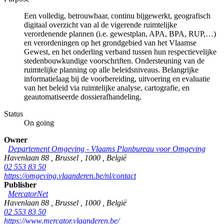
Een volledig, betrouwbaar, continu bijgewerkt, geografisch
digitaal overzicht van al de vigerende ruimtelijke
verordenende plannen (i.e. gewestplan, APA, BPA, RUP,…)
en verordeningen op het grondgebied van het Vlaamse
Gewest, en het onderling verband tussen hun respectievelijke
stedenbouwkundige voorschriften. Ondersteuning van de
ruimtelijke planning op alle beleidsniveaus. Belangrijke
informatielaag bij de voorbereiding, uitvoering en evaluatie
van het beleid via ruimtelijke analyse, cartografie, en
geautomatiseerde dossierafhandeling.
Status
On going
Owner
Departement Omgeving - Vlaams Planbureau voor Omgeving
Havenlaan 88
,
Brussel
,
1000
,
België
02 553 83 50
https://omgeving.vlaanderen.be/nl/contact
Publisher
MercatorNet
Havenlaan 88
,
Brussel
,
1000
,
België
02 553 83 50
https://www.mercator.vlaanderen.be/