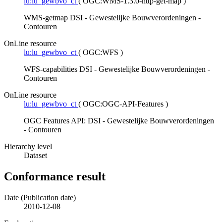
lu:lu_gewbvo_ct
(
OGC:WMS-1.3.0-http-get-map
)
WMS-getmap DSI - Gewestelijke Bouwverordeningen -
Contouren
OnLine resource
lu:lu_gewbvo_ct
(
OGC:WFS
)
WFS-capabilities DSI - Gewestelijke Bouwverordeningen -
Contouren
OnLine resource
lu:lu_gewbvo_ct
(
OGC:OGC-API-Features
)
OGC Features API: DSI - Gewestelijke Bouwverordeningen
- Contouren
Hierarchy level
Dataset
Conformance result
Date (Publication date)
2010-12-08