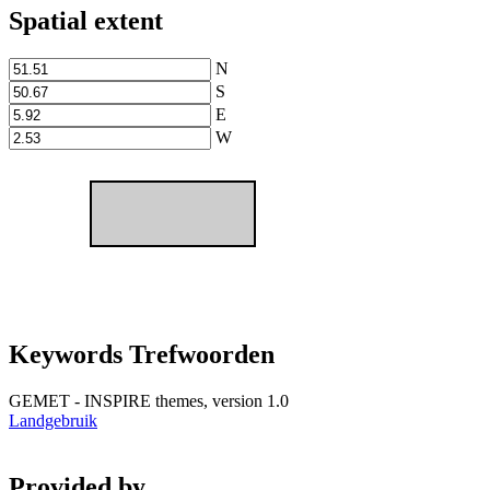
Spatial extent
N
S
E
W
Keywords Trefwoorden
GEMET - INSPIRE themes, version 1.0
Landgebruik
Provided by