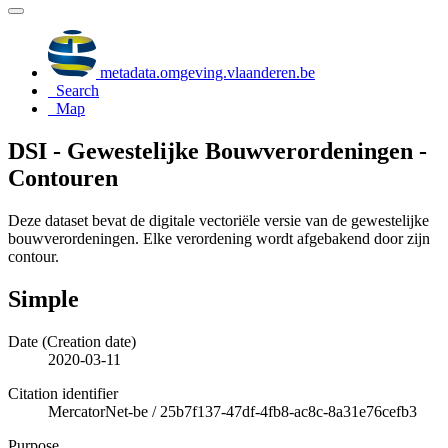
metadata.omgeving.vlaanderen.be
Search
Map
DSI - Gewestelijke Bouwverordeningen -
Contouren
Deze dataset bevat de digitale vectoriële versie van de gewestelijke
bouwverordeningen. Elke verordening wordt afgebakend door zijn
contour.
Simple
Date (Creation date)
2020-03-11
Citation identifier
MercatorNet-be
/
25b7f137-47df-4fb8-ac8c-8a31e76cefb3
Purpose