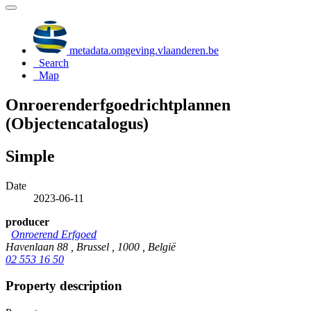
metadata.omgeving.vlaanderen.be
Search
Map
Onroerenderfgoedrichtplannen
(Objectencatalogus)
Simple
Date
2023-06-11
producer
Onroerend Erfgoed
Havenlaan 88 , Brussel , 1000 , België
02 553 16 50
Property description