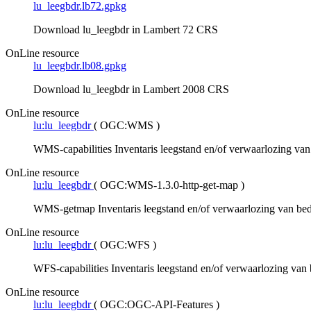
lu_leegbdr.lb72.gpkg
Download lu_leegbdr in Lambert 72 CRS
OnLine resource
lu_leegbdr.lb08.gpkg
Download lu_leegbdr in Lambert 2008 CRS
OnLine resource
lu:lu_leegbdr
(
OGC:WMS
)
WMS-capabilities Inventaris leegstand en/of verwaarlozing van 
OnLine resource
lu:lu_leegbdr
(
OGC:WMS-1.3.0-http-get-map
)
WMS-getmap Inventaris leegstand en/of verwaarlozing van bedr
OnLine resource
lu:lu_leegbdr
(
OGC:WFS
)
WFS-capabilities Inventaris leegstand en/of verwaarlozing van 
OnLine resource
lu:lu_leegbdr
(
OGC:OGC-API-Features
)