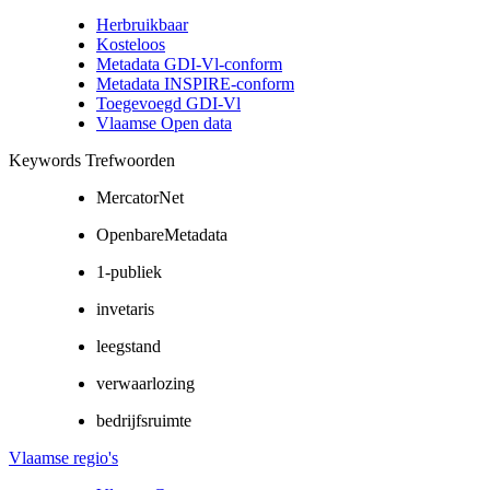
Herbruikbaar
Kosteloos
Metadata GDI-Vl-conform
Metadata INSPIRE-conform
Toegevoegd GDI-Vl
Vlaamse Open data
Keywords Trefwoorden
MercatorNet
OpenbareMetadata
1-publiek
invetaris
leegstand
verwaarlozing
bedrijfsruimte
Vlaamse regio's