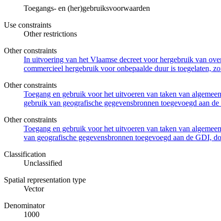
Toegangs- en (her)gebruiksvoorwaarden
Use constraints
Other restrictions
Other constraints
In uitvoering van het Vlaamse decreet voor hergebruik van overh
commercieel hergebruik voor onbepaalde duur is toegelaten, zo
Other constraints
Toegang en gebruik voor het uitvoeren van taken van algemeen 
gebruik van geografische gegevensbronnen toegevoegd aan de 
Other constraints
Toegang en gebruik voor het uitvoeren van taken van algemeen 
van geografische gegevensbronnen toegevoegd aan de GDI, door
Classification
Unclassified
Spatial representation type
Vector
Denominator
1000