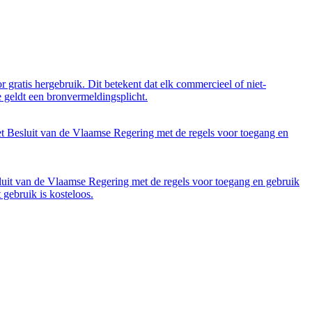
 gratis hergebruik. Dit betekent dat elk commercieel of niet-
 geldt een bronvermeldingsplicht.
et Besluit van de Vlaamse Regering met de regels voor toegang en
luit van de Vlaamse Regering met de regels voor toegang en gebruik
gebruik is kosteloos.