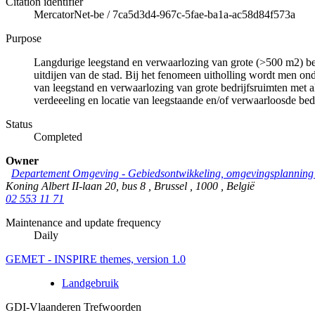
Citation identifier
MercatorNet-be
/
7ca5d3d4-967c-5fae-ba1a-ac58d84f573a
Purpose
Langdurige leegstand en verwaarlozing van grote (>500 m2) bedr
uitdijen van de stad. Bij het fenomeen uitholling wordt men ond
van leegstand en verwaarlozing van grote bedrijfsruimten met als 
verdeeeling en locatie van leegstaande en/of verwaarloosde bed
Status
Completed
Owner
Departement Omgeving - Gebiedsontwikkeling, omgevingsplanning 
Koning Albert II-laan 20, bus 8
,
Brussel
,
1000
,
België
02 553 11 71
Maintenance and update frequency
Daily
GEMET - INSPIRE themes, version 1.0
Landgebruik
GDI-Vlaanderen Trefwoorden