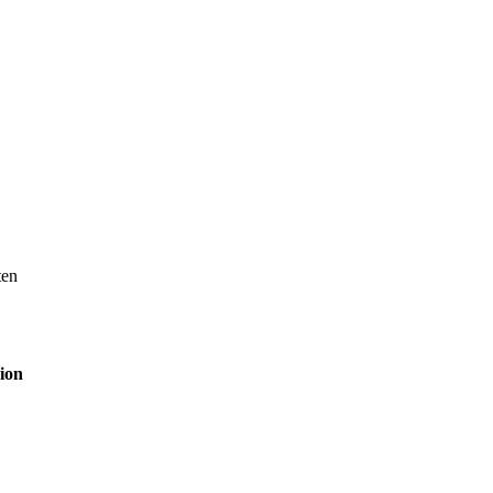
ten
ion