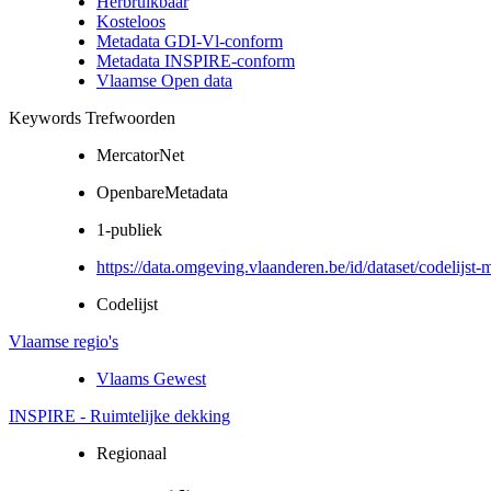
Herbruikbaar
Kosteloos
Metadata GDI-Vl-conform
Metadata INSPIRE-conform
Vlaamse Open data
Keywords Trefwoorden
MercatorNet
OpenbareMetadata
1-publiek
https://data.omgeving.vlaanderen.be/id/dataset/codelijst-
Codelijst
Vlaamse regio's
Vlaams Gewest
INSPIRE - Ruimtelijke dekking
Regionaal