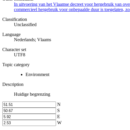
In uitvoering van het Vlaamse decreet voor hergebruik van overh
commercieel hergebruik voor onbepaalde duur is toegelaten, zo
Classification
Unclassified
Language
Nederlands; Vlaams
Character set
UTF8
Topic category
Environment
Description
Huidige begrenzing
N
S
E
W