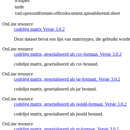
n-triples
turtle
vnd.openxmlformats-officedocument.spreadsheetml.sheet
OnLine resource
codelijst matrix Versie 3.0.2
Deze dataset bevat een lijst van matrixtypes, die gebruikt wor
OnLine resource
codelijst matrix, geserialiseerd als csv-formaat. Versie 3.0.2
codelijst matrix, geserialiseerd als csv bestand.
OnLine resource
codelijst matrix, geserialiseerd als jar-formaat. Versie 3.0.2
codelijst matrix, geserialiseerd als jar bestand.
OnLine resource
codelijst matrix, geserialiseerd als jsonld-formaat. Versie 3.0.2
codelijst matrix, geserialiseerd als jsonld bestand.
OnLine resource
codelijst matrix, geserialiseerd als nt-formaat. Versie 3.0.2