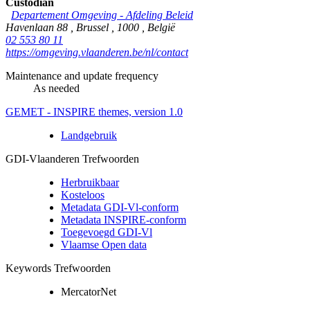
Custodian
Departement Omgeving - Afdeling Beleid
Havenlaan 88
,
Brussel
,
1000
,
België
02 553 80 11
https://omgeving.vlaanderen.be/nl/contact
Maintenance and update frequency
As needed
GEMET - INSPIRE themes, version 1.0
Landgebruik
GDI-Vlaanderen Trefwoorden
Herbruikbaar
Kosteloos
Metadata GDI-Vl-conform
Metadata INSPIRE-conform
Toegevoegd GDI-Vl
Vlaamse Open data
Keywords Trefwoorden
MercatorNet