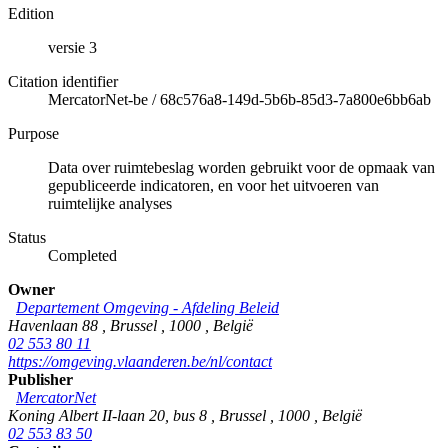
Edition
versie 3
Citation identifier
MercatorNet-be
/
68c576a8-149d-5b6b-85d3-7a800e6bb6ab
Purpose
Data over ruimtebeslag worden gebruikt voor de opmaak van
gepubliceerde indicatoren, en voor het uitvoeren van
ruimtelijke analyses
Status
Completed
Owner
Departement Omgeving - Afdeling Beleid
Havenlaan 88
,
Brussel
,
1000
,
België
02 553 80 11
https://omgeving.vlaanderen.be/nl/contact
Publisher
MercatorNet
Koning Albert II-laan 20, bus 8
,
Brussel
,
1000
,
België
02 553 83 50