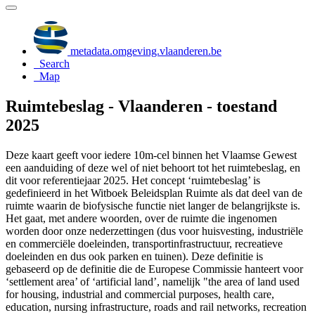
metadata.omgeving.vlaanderen.be
Search
Map
Ruimtebeslag - Vlaanderen - toestand
2025
Deze kaart geeft voor iedere 10m-cel binnen het Vlaamse Gewest
een aanduiding of deze wel of niet behoort tot het ruimtebeslag, en
dit voor referentiejaar 2025. Het concept ‘ruimtebeslag’ is
gedefinieerd in het Witboek Beleidsplan Ruimte als dat deel van de
ruimte waarin de biofysische functie niet langer de belangrijkste is.
Het gaat, met andere woorden, over de ruimte die ingenomen
worden door onze nederzettingen (dus voor huisvesting, industriële
en commerciële doeleinden, transportinfrastructuur, recreatieve
doeleinden en dus ook parken en tuinen). Deze definitie is
gebaseerd op de definitie die de Europese Commissie hanteert voor
‘settlement area’ of ‘artificial land’, namelijk "the area of land used
for housing, industrial and commercial purposes, health care,
education, nursing infrastructure, roads and rail networks, recreation