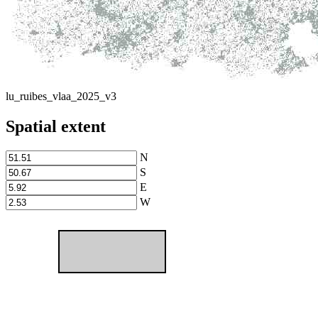
lu_ruibes_vlaa_2025_v3
Spatial extent
N
S
E
W