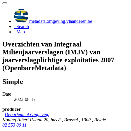
metadata.omgeving.vlaanderen.be
Search
Map
Overzichten van Integraal
Milieujaarverslagen (IMJV) van
jaarverslagplichtige exploitaties 2007
(OpenbareMetadata)
Simple
Date
2023-08-17
producer
Departement Omgeving
Koning Albert II-laan 20, bus 8 , Brussel , 1000 , België
02 553 80 11