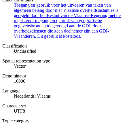
Toegang en gebruik voor het uitvoeren van taken van
algemeen belang door niet-Vlaamse overheidsinstanties is
geregeld door het Besluit van de Vlaamse Regering met de
regels voor toegang en gebruik van geografische
gegevensbronnen toegevoegd aan de GDI, door
overheidsdiensten die geen deelnemer zijn aan GDI-
Vlaanderen. Dit gebruik is kosteloos.
Classification
Unclassified
Spatial representation type
Vector
Denominator
10000
Language
Nederlands; Vlaams
Character set
UTF8
Topic category