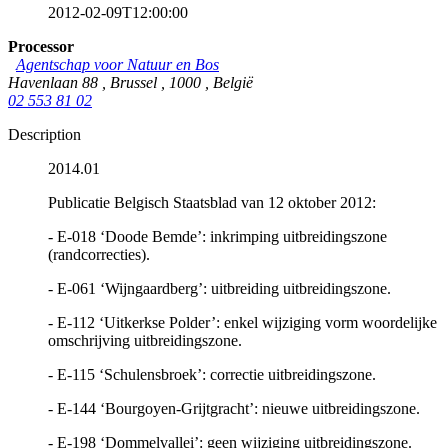
2012-02-09T12:00:00
Processor
Agentschap voor Natuur en Bos
Havenlaan 88
,
Brussel
,
1000
,
België
02 553 81 02
Description
2014.01
Publicatie Belgisch Staatsblad van 12 oktober 2012:
- E-018 ‘Doode Bemde’: inkrimping uitbreidingszone
(randcorrecties).
- E-061 ‘Wijngaardberg’: uitbreiding uitbreidingszone.
- E-112 ‘Uitkerkse Polder’: enkel wijziging vorm woordelijke
omschrijving uitbreidingszone.
- E-115 ‘Schulensbroek’: correctie uitbreidingszone.
- E-144 ‘Bourgoyen-Grijtgracht’: nieuwe uitbreidingszone.
- E-198 ‘Dommelvallei’: geen wijziging uitbreidingszone.