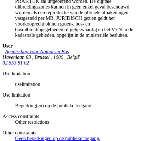
PRAKTIJK zal uitgeoefend worden. De digitale
uitbreidingszones kunnen in geen enkel geval beschouwd
worden als een reproductie van de officiële afbakeningen
vastgesteld per MB. JURIDISCH gezien geldt het
voorkooprecht binnen groen-, bos- en
bosuitbreidingsgebieden of gelijkwaardig en het VEN in de
kadastrale gebieden, opgelijst in de ministeriële besluiten.
User
Agentschap voor Natuur en Bos
Havenlaan 88
,
Brussel
,
1000
,
België
02 553 81 02
Use limitation
uselimitation
Use limitation
Beperking(en) op de publieke toegang
Access constraints
Other restrictions
Other constraints
Geen beperkingen op de publieke toegang.