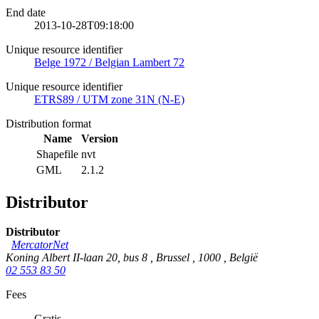
End date
2013-10-28T09:18:00
Unique resource identifier
Belge 1972 / Belgian Lambert 72
Unique resource identifier
ETRS89 / UTM zone 31N (N-E)
Distribution format
Name
Version
Shapefile
nvt
GML
2.1.2
Distributor
Distributor
MercatorNet
Koning Albert II-laan 20, bus 8
,
Brussel
,
1000
,
België
02 553 83 50
Fees
Gratis