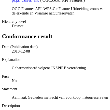
ps:ps_uznres_anb
(
OGC:OGC-API-Features
)
OGC Features API: WFS-GetFeature Uitbreidingszones van
de erkende en Vlaamse natuurreservaten
Hierarchy level
Dataset
Conformance result
Date (Publication date)
2010-12-08
Explanation
Geharmoniseerd volgens INSPIRE verordening
Pass
No
Statement
Aanmaak Gebieden met recht van voorkoop, natuurreservaten
Description