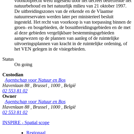
voorkooprecht werd ingesteld door het decreet betreffende het
natuurbehoud en het natuurlijk milieu van 21 oktober 1997.
De uitbreidingszones van de erkende en de Vlaamse
natuurreservaten werden later per ministerieel besluit
ingesteld. Het recht van voorkoop is van toepassing binnen de
groen- en bosgebieden, de bosuitbreidingsgebieden en de met
al deze gebieden vergelijkbare bestemmingsgebieden
aangewezen op de plannen van aanleg of de ruimtelijke
uitvoeringsplannen van kracht in de ruimtelijke ordening, of
het VEN gelegen in de visiegebieden.
Status
On going
Custodian
Agentschap voor Natuur en Bos
Havenlaan 88
,
Brussel
,
1000
,
België
02 553 81 02
Owner
Agentschap voor Natuur en Bos
Havenlaan 88
,
Brussel
,
1000
,
België
02 553 81 02
INSPIRE - Spatial scope
Regionaal