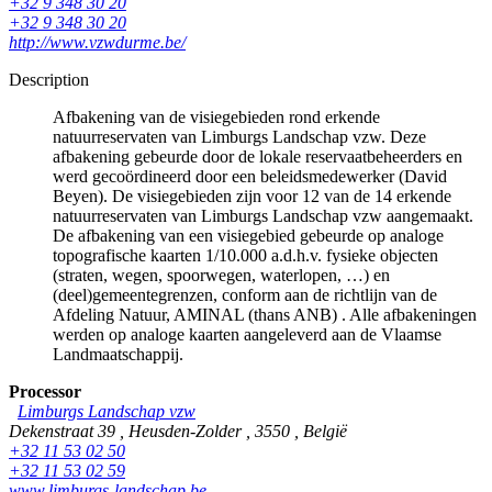
+32 9 348 30 20
+32 9 348 30 20
http://www.vzwdurme.be/
Description
Afbakening van de visiegebieden rond erkende
natuurreservaten van Limburgs Landschap vzw. Deze
afbakening gebeurde door de lokale reservaatbeheerders en
werd gecoördineerd door een beleidsmedewerker (David
Beyen). De visiegebieden zijn voor 12 van de 14 erkende
natuurreservaten van Limburgs Landschap vzw aangemaakt.
De afbakening van een visiegebied gebeurde op analoge
topografische kaarten 1/10.000 a.d.h.v. fysieke objecten
(straten, wegen, spoorwegen, waterlopen, …) en
(deel)gemeentegrenzen, conform aan de richtlijn van de
Afdeling Natuur, AMINAL (thans ANB) . Alle afbakeningen
werden op analoge kaarten aangeleverd aan de Vlaamse
Landmaatschappij.
Processor
Limburgs Landschap vzw
Dekenstraat 39
,
Heusden-Zolder
,
3550
,
België
+32 11 53 02 50
+32 11 53 02 59
www.limburgs-landschap.be