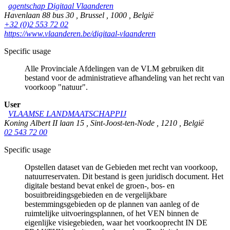
agentschap Digitaal Vlaanderen
Havenlaan 88 bus 30
,
Brussel
,
1000
,
België
+32 (0)2 553 72 02
https://www.vlaanderen.be/digitaal-vlaanderen
Specific usage
Alle Provinciale Afdelingen van de VLM gebruiken dit
bestand voor de administratieve afhandeling van het recht van
voorkoop "natuur".
User
VLAAMSE LANDMAATSCHAPPIJ
Koning Albert II laan 15
,
Sint-Joost-ten-Node
,
1210
,
België
02 543 72 00
Specific usage
Opstellen dataset van de Gebieden met recht van voorkoop,
natuurreservaten. Dit bestand is geen juridisch document. Het
digitale bestand bevat enkel de groen-, bos- en
bosuitbreidingsgebieden en de vergelijkbare
bestemmingsgebieden op de plannen van aanleg of de
ruimtelijke uitvoeringsplannen, of het VEN binnen de
eigenlijke visiegebieden, waar het voorkooprecht IN DE