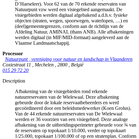
D’Haeseleer). Voor 62 van de 70 erkende reservaten van
Natuurpunt vzw werd een visiegebied aangemaakt. De
visiegebieden werden digitaal afgebakend a.d.h.v. fysieke
objecten (straten, wegen, spoorwegen, waterlopen, …) en
(deel)gemeentegrenzen, conform aan de richtlijn van de
Afdeling Natuur, AMINAL (thans ANB). Alle afbakeningen
werden digitaal (in MIF/MID-formaat) aangeleverd aan de
Vlaamse Landmaatschappij.
Processor
Natuurpunt , vereniging voor natuur en landschap in Vlaanderen
Coxiestraat 11
,
Mechelen
,
2800
,
België
015 29 72 20
Description
Afbakening van de visiegebieden rond erkende
natuurreservaten van de Wielewaal. Deze afbakening
gebeurde door de lokale reservaatbeheerders en werd
gecoördineerd door een beleidsmedewerker (Koen Grolus).
Van de 44 erkende natuurreservaten van De Wielewaal
werden er 36 voorzien van een visiegebied. Deze analoge
afbakening van de uitbreidingsperimeter gebeurde voor ¾ van
de reservaten op topokaart 1/10.000, verder op topokaart
1/25.000, topokaart 1/100.000 of op een stratenplan. Conform