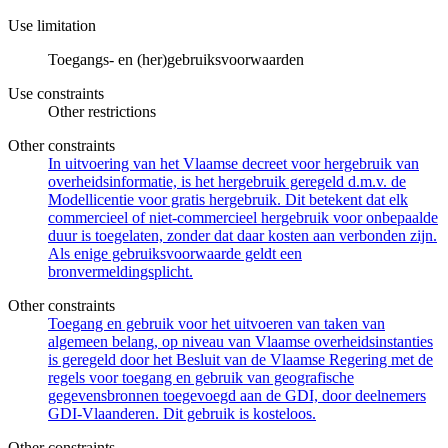
Use limitation
Toegangs- en (her)gebruiksvoorwaarden
Use constraints
Other restrictions
Other constraints
In uitvoering van het Vlaamse decreet voor hergebruik van
overheidsinformatie, is het hergebruik geregeld d.m.v. de
Modellicentie voor gratis hergebruik. Dit betekent dat elk
commercieel of niet-commercieel hergebruik voor onbepaalde
duur is toegelaten, zonder dat daar kosten aan verbonden zijn.
Als enige gebruiksvoorwaarde geldt een
bronvermeldingsplicht.
Other constraints
Toegang en gebruik voor het uitvoeren van taken van
algemeen belang, op niveau van Vlaamse overheidsinstanties
is geregeld door het Besluit van de Vlaamse Regering met de
regels voor toegang en gebruik van geografische
gegevensbronnen toegevoegd aan de GDI, door deelnemers
GDI-Vlaanderen. Dit gebruik is kosteloos.
Other constraints