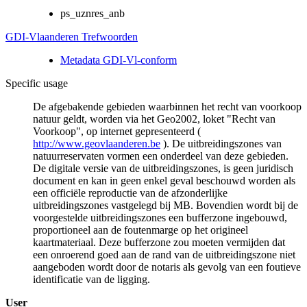
ps_uznres_anb
GDI-Vlaanderen Trefwoorden
Metadata GDI-Vl-conform
Specific usage
De afgebakende gebieden waarbinnen het recht van voorkoop
natuur geldt, worden via het Geo2002, loket "Recht van
Voorkoop", op internet gepresenteerd (
http://www.geovlaanderen.be
). De uitbreidingszones van
natuurreservaten vormen een onderdeel van deze gebieden.
De digitale versie van de uitbreidingszones, is geen juridisch
document en kan in geen enkel geval beschouwd worden als
een officiële reproductie van de afzonderlijke
uitbreidingszones vastgelegd bij MB. Bovendien wordt bij de
voorgestelde uitbreidingszones een bufferzone ingebouwd,
proportioneel aan de foutenmarge op het origineel
kaartmateriaal. Deze bufferzone zou moeten vermijden dat
een onroerend goed aan de rand van de uitbreidingszone niet
aangeboden wordt door de notaris als gevolg van een foutieve
identificatie van de ligging.
User