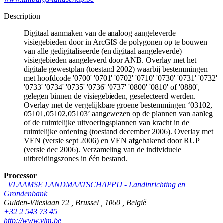
Description
Digitaal aanmaken van de analoog aangeleverde
visiegebieden door in ArcGIS de polygonen op te bouwen
van alle gedigitaliseerde (en digitaal aangeleverde)
visiegebieden aangeleverd door ANB. Overlay met het
digitale gewestplan (toestand 2002) waarbij bestemmingen
met hoofdcode '0700' '0701' '0702' '0710' '0730' '0731' '0732'
'0733' '0734' '0735' '0736' '0737' '0800' '0810' of '0880',
gelegen binnen de visiegebieden, geselecteerd werden.
Overlay met de vergelijkbare groene bestemmingen ‘03102,
05101,05102,05103’ aangewezen op de plannen van aanleg
of de ruimtelijke uitvoeringsplannen van kracht in de
ruimtelijke ordening (toestand december 2006). Overlay met
VEN (versie sept 2006) en VEN afgebakend door RUP
(versie dec 2006). Verzameling van de individuele
uitbreidingszones in één bestand.
Processor
VLAAMSE LANDMAATSCHAPPIJ - Landinrichting en
Grondenbank
Gulden-Vlieslaan 72
,
Brussel
,
1060
,
België
+32 2 543 73 45
http://www.vlm.be