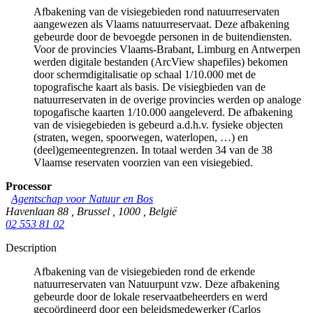
Afbakening van de visiegebieden rond natuurreservaten
aangewezen als Vlaams natuurreservaat. Deze afbakening
gebeurde door de bevoegde personen in de buitendiensten.
Voor de provincies Vlaams-Brabant, Limburg en Antwerpen
werden digitale bestanden (ArcView shapefiles) bekomen
door schermdigitalisatie op schaal 1/10.000 met de
topografische kaart als basis. De visiegbieden van de
natuurreservaten in de overige provincies werden op analoge
topogafische kaarten 1/10.000 aangeleverd. De afbakening
van de visiegebieden is gebeurd a.d.h.v. fysieke objecten
(straten, wegen, spoorwegen, waterlopen, …) en
(deel)gemeentegrenzen. In totaal werden 34 van de 38
Vlaamse reservaten voorzien van een visiegebied.
Processor
Agentschap voor Natuur en Bos
Havenlaan 88
,
Brussel
,
1000
,
België
02 553 81 02
Description
Afbakening van de visiegebieden rond de erkende
natuurreservaten van Natuurpunt vzw. Deze afbakening
gebeurde door de lokale reservaatbeheerders en werd
gecoördineerd door een beleidsmedewerker (Carlos