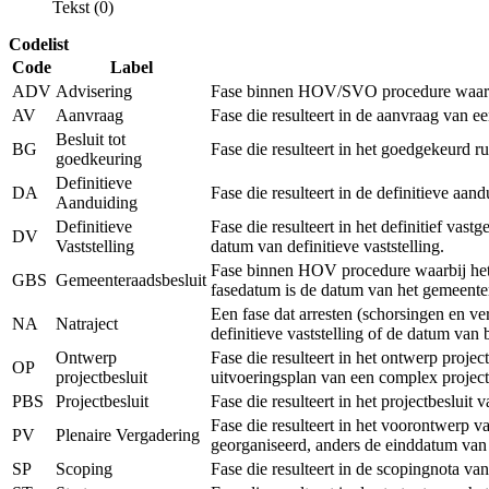
Tekst (0)
Codelist
Code
Label
ADV
Advisering
Fase binnen HOV/SVO procedure waarbij 
AV
Aanvraag
Fase die resulteert in de aanvraag van 
Besluit tot
BG
Fase die resulteert in het goedgekeurd r
goedkeuring
Definitieve
DA
Fase die resulteert in de definitieve a
Aanduiding
Definitieve
Fase die resulteert in het definitief vas
DV
Vaststelling
datum van definitieve vaststelling.
Fase binnen HOV procedure waarbij het r
GBS
Gemeenteraadsbesluit
fasedatum is de datum van het gemeenter
Een fase dat arresten (schorsingen en v
NA
Natraject
definitieve vaststelling of de datum van
Ontwerp
Fase die resulteert in het ontwerp proje
OP
projectbesluit
uitvoeringsplan van een complex project
PBS
Projectbesluit
Fase die resulteert in het projectbeslui
Fase die resulteert in het voorontwerp v
PV
Plenaire Vergadering
georganiseerd, anders de einddatum van
SP
Scoping
Fase die resulteert in de scopingnota va