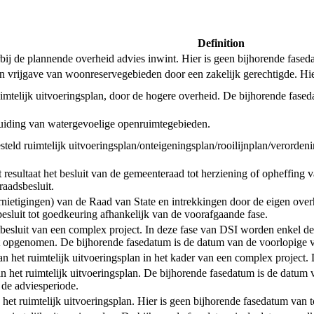
Definition
de plannende overheid advies inwint. Hier is geen bijhorende faseda
een vrijgave van woonreservegebieden door een zakelijk gerechtigde. Hi
uimtelijk uitvoeringsplan, door de hogere overheid. De bijhorende fased
anduiding van watergevoelige openruimtegebieden.
tgesteld ruimtelijk uitvoeringsplan/onteigeningsplan/rooilijnplan/verord
esultaat het besluit van de gemeenteraad tot herziening of opheffing v
aadsbesluit.
ernietigingen) van de Raad van State en intrekkingen door de eigen ove
 besluit tot goedkeuring afhankelijk van de voorafgaande fase.
ctbesluit van een complex project. In deze fase van DSI worden enkel de
 opgenomen. De bijhorende fasedatum is de datum van de voorlopige va
t van het ruimtelijk uitvoeringsplan in het kader van een complex projec
an het ruimtelijk uitvoeringsplan. De bijhorende fasedatum is de datum 
 de adviesperiode.
n het ruimtelijk uitvoeringsplan. Hier is geen bijhorende fasedatum van 