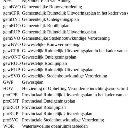
BPA
Bijzonder Plan van Aanleg
gemBVO
Gemeentelijke Bouwverordening
gemCPR
Gemeentelijk Ruimtelijk Uitvoeringsplan in het kader van
gemONT
Gemeentelijk Onteigeningsplan
gemROO
Gemeentelijk Rooilijnplan
gemRUP
Gemeentelijk Ruimtelijk Uitvoeringsplan
gemSVO
Gemeentelijke Stedenbouwkundige Verordening
gewBVO
Gewestelijke Bouwverordening
gewCPR
Gewestelijk Ruimtelijk Uitvoeringsplan in het kader van 
gewONT
Gewestelijk Onteigeningsplan
gewROO
Gewestelijk Rooilijnplan
gewRUP
Gewestelijk Ruimtelijk Uitvoeringsplan
gewSVO
Gewestelijke Stedenbouwkundige Verordening
GWP
Gewestplan
HOV
Herziening of Opheffing Verouderde inrichtingsvoorschrif
proCPR
Provinciaal Ruimtelijk Uitvoeringsplan in het kader van e
proONT
Provinciaal Onteigeningsplan
proROO
Provinciaal Rooilijnplan
proRUP
Provinciaal Ruimtelijk Uitvoeringsplan
proSVO
Provinciale Stedenbouwkundige Verordening
WOR
Watergevoelige openruimtegebieden