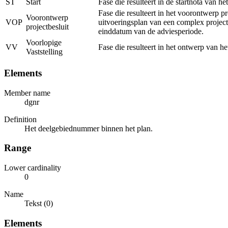
ST
Start
Fase die resulteert in de startnota van h
Fase die resulteert in het voorontwerp p
Voorontwerp
VOP
uitvoeringsplan van een complex project
projectbesluit
einddatum van de adviesperiode.
Voorlopige
VV
Fase die resulteert in het ontwerp van h
Vaststelling
Elements
Member name
dgnr
Definition
Het deelgebiednummer binnen het plan.
Range
Lower cardinality
0
Name
Tekst (0)
Elements