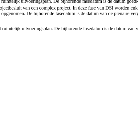
et ruimtelijk uitvoeringsplan. De bijhorende fasedatum is de datum goedk
rojectbesluit van een complex project. In deze fase van DSI worden enke
 opgenomen. De bijhorende fasedatum is de datum van de plenaire verg
et ruimtelijk uitvoeringsplan. De bijhorende fasedatum is de datum van v