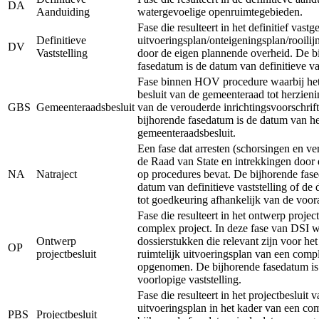
DA
Aanduiding
watergevoelige openruimtegebieden.
Fase die resulteert in het definitief vastg
Definitieve
uitvoeringsplan/onteigeningsplan/rooilij
DV
Vaststelling
door de eigen plannende overheid. De b
fasedatum is de datum van definitieve vas
Fase binnen HOV procedure waarbij het 
besluit van de gemeenteraad tot herzieni
GBS
Gemeenteraadsbesluit
van de verouderde inrichtingsvoorschrift
bijhorende fasedatum is de datum van he
gemeenteraadsbesluit.
Een fase dat arresten (schorsingen en ve
de Raad van State en intrekkingen door 
NA
Natraject
op procedures bevat. De bijhorende fase
datum van definitieve vaststelling of de
tot goedkeuring afhankelijk van de voor
Fase die resulteert in het ontwerp projec
complex project. In deze fase van DSI 
Ontwerp
dossierstukken die relevant zijn voor he
OP
projectbesluit
ruimtelijk uitvoeringsplan van een comp
opgenomen. De bijhorende fasedatum is
voorlopige vaststelling.
Fase die resulteert in het projectbesluit v
uitvoeringsplan in het kader van een co
PBS
Projectbesluit