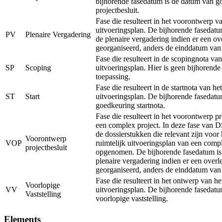
bijhorende fasedatum is de datum van g
projectbesluit.
Fase die resulteert in het voorontwerp va
uitvoeringsplan. De bijhorende fasedatu
PV
Plenaire Vergadering
de plenaire vergadering indien er een ov
georganiseerd, anders de einddatum van
Fase die resulteert in de scopingnota van
SP
Scoping
uitvoeringsplan. Hier is geen bijhorend
toepassing.
Fase die resulteert in de startnota van het
ST
Start
uitvoeringsplan. De bijhorende fasedatu
goedkeuring startnota.
Fase die resulteert in het voorontwerp pr
een complex project. In deze fase van 
de dossierstukken die relevant zijn voor
Voorontwerp
VOP
ruimtelijk uitvoeringsplan van een comp
projectbesluit
opgenomen. De bijhorende fasedatum is
plenaire vergadering indien er een overl
georganiseerd, anders de einddatum van
Fase die resulteert in het ontwerp van he
Voorlopige
VV
uitvoeringsplan. De bijhorende fasedatu
Vaststelling
voorlopige vaststelling.
Elements