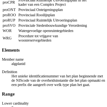
Provinciaal Ruimtelijk Uitvoeringsplan in het
proCPR
kader van een Complex Project
proONT
Provinciaal Onteigeningsplan
proROO
Provinciaal Rooilijnplan
proRUP
Provinciaal Ruimtelijk Uitvoeringsplan
proSVO
Provinciale Stedenbouwkundige Verordening
WOR
Watergevoelige openruimtegebieden
Procedure tot vrijgave van
WRG
woonreservegebieden
Elements
Member name
algplanid
Definition
Het unieke identificatienummer van het plan beginnende met
de NIScode van de overheidsinstantie die het plan opmaakt en
een prefix die aangeeft over welk type plan het gaat.
Range
Lower cardinality