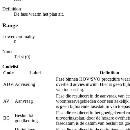
Definition
De fase waarin het plan zit.
Range
Lower cardinality
0
Name
Tekst (0)
Codelist
Code
Label
Definition
Fase binnen HOV/SVO procedure waarb
ADV
Advisering
overheid advies inwint. Hier is geen bi
van toepassing.
Fase die resulteert in de aanvraag van e
AV
Aanvraag
woonreservegebieden door een zakelijk 
is geen bijhorende fasedatum van toepas
Fase die resulteert in het goedgekeurd ru
Besluit tot
BG
uitvoeringsplan, door de hogere overhei
goedkeuring
fasedatum is de datum van besluit tot g
Definitieve
Fase die resulteert in de definitieve aan