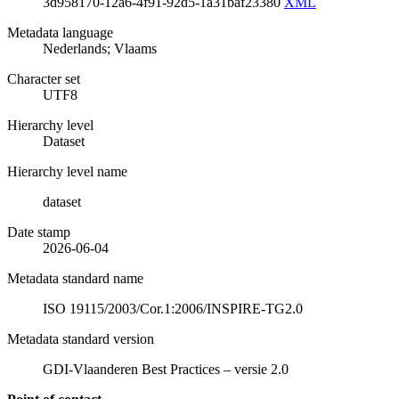
3d958170-12a6-4f91-92d5-1a31baf23380
XML
Metadata language
Nederlands; Vlaams
Character set
UTF8
Hierarchy level
Dataset
Hierarchy level name
dataset
Date stamp
2026-06-04
Metadata standard name
ISO 19115/2003/Cor.1:2006/INSPIRE-TG2.0
Metadata standard version
GDI-Vlaanderen Best Practices – versie 2.0