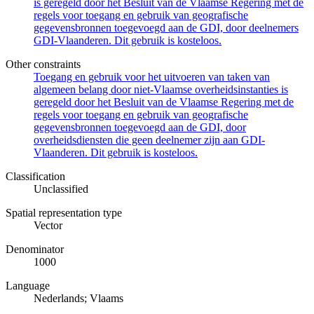
is geregeld door het Besluit van de Vlaamse Regering met de
regels voor toegang en gebruik van geografische
gegevensbronnen toegevoegd aan de GDI, door deelnemers
GDI-Vlaanderen. Dit gebruik is kosteloos.
Other constraints
Toegang en gebruik voor het uitvoeren van taken van
algemeen belang door niet-Vlaamse overheidsinstanties is
geregeld door het Besluit van de Vlaamse Regering met de
regels voor toegang en gebruik van geografische
gegevensbronnen toegevoegd aan de GDI, door
overheidsdiensten die geen deelnemer zijn aan GDI-
Vlaanderen. Dit gebruik is kosteloos.
Classification
Unclassified
Spatial representation type
Vector
Denominator
1000
Language
Nederlands; Vlaams