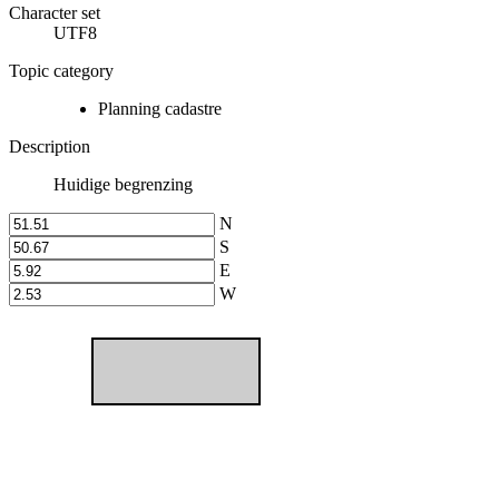
Character set
UTF8
Topic category
Planning cadastre
Description
Huidige begrenzing
N
S
E
W