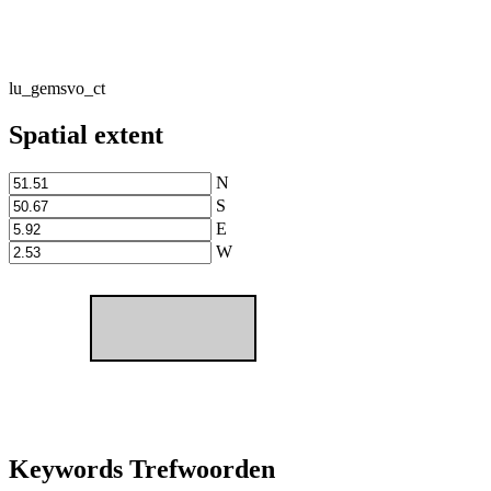
lu_gemsvo_ct
Spatial extent
N
S
E
W
Keywords Trefwoorden