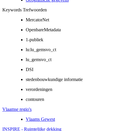
Keywords Trefwoorden
MercatorNet
OpenbareMetadata
1-publiek
lu:lu_gemsvo_ct
lu_gemsvo_ct
DSI
stedenbouwkundige informatie
verordeningen
contouren
Vlaamse regio's
Vlaams Gewest
INSPIRE - Ruimtelijke dekking