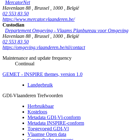
MercatorNet
Havenlaan 88
,
Brussel
,
1000
,
België
02 553 83 50
https://www.mercator.vlaanderen.be/
Custodian
Departement Omgeving - Vlaams Planbureau voor Omgeving
Havenlaan 88
,
Brussel
,
1000
,
België
02 553 83 50
https://omgeving.vlaanderen.be/nl/contact
Maintenance and update frequency
Continual
GEMET - INSPIRE themes, version 1.0
Landgebruik
GDI-Vlaanderen Trefwoorden
Herbruikbaar
Kosteloos
Metadata GDI-Vl-conform
Metadata INSPIRE-conform
Toegevoegd GDI-Vl
Vlaamse Open data
Geografische gegevens