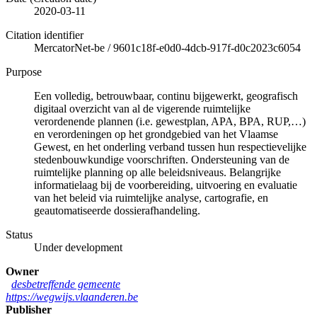
2020-03-11
Citation identifier
MercatorNet-be
/
9601c18f-e0d0-4dcb-917f-d0c2023c6054
Purpose
Een volledig, betrouwbaar, continu bijgewerkt, geografisch
digitaal overzicht van al de vigerende ruimtelijke
verordenende plannen (i.e. gewestplan, APA, BPA, RUP,…)
en verordeningen op het grondgebied van het Vlaamse
Gewest, en het onderling verband tussen hun respectievelijke
stedenbouwkundige voorschriften. Ondersteuning van de
ruimtelijke planning op alle beleidsniveaus. Belangrijke
informatielaag bij de voorbereiding, uitvoering en evaluatie
van het beleid via ruimtelijke analyse, cartografie, en
geautomatiseerde dossierafhandeling.
Status
Under development
Owner
desbetreffende gemeente
https://wegwijs.vlaanderen.be
Publisher