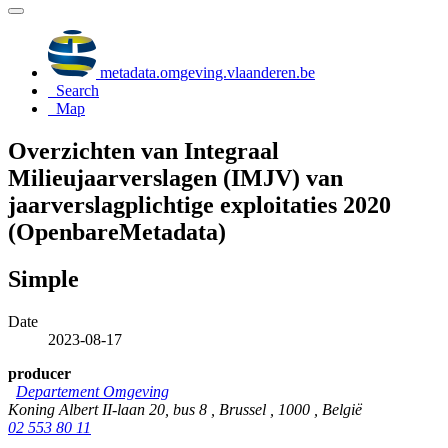
metadata.omgeving.vlaanderen.be
Search
Map
Overzichten van Integraal
Milieujaarverslagen (IMJV) van
jaarverslagplichtige exploitaties 2020
(OpenbareMetadata)
Simple
Date
2023-08-17
producer
Departement Omgeving
Koning Albert II-laan 20, bus 8 , Brussel , 1000 , België
02 553 80 11