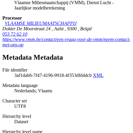
Vlaamse Milieumaatschappij (VMM), Dienst Lucht -
Jaarlijkse modelberekening
Processor
VLAAMSE MILIEUMAATSCHAPPIJ
Dokter De Moorstraat 24
,
Aalst
,
9300
,
België
053 72 62 10
https://www.vmm.be/contact/een-vraag-voor-de-vmm/neem-contact-
met-ons-op
Metadata Metadata
File identifier
3af1dab6-7f47-4196-9918-4f353dfd4dcb
XML
Metadata language
Nederlands; Vlaams
Character set
UTF8
Hierarchy level
Dataset
Hierarchy level name