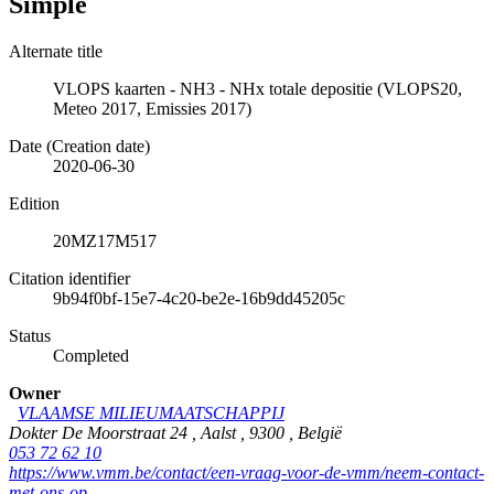
Simple
Alternate title
VLOPS kaarten - NH3 - NHx totale depositie (VLOPS20,
Meteo 2017, Emissies 2017)
Date (Creation date)
2020-06-30
Edition
20MZ17M517
Citation identifier
9b94f0bf-15e7-4c20-be2e-16b9dd45205c
Status
Completed
Owner
VLAAMSE MILIEUMAATSCHAPPIJ
Dokter De Moorstraat 24
,
Aalst
,
9300
,
België
053 72 62 10
https://www.vmm.be/contact/een-vraag-voor-de-vmm/neem-contact-
met-ons-op