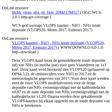
OnLine resource
hh:hh_vlops_nhx_td_1km_20MZ17M517
(
OGC:WCS-
2.0.1-http-get-coverage
)
WCS-getCoverage VLOPS kaarten - NH3 - NHx totale
depositie (VLOPS20, Meteo 2017, Emissies 2017)
OnLine resource
VLOPS kaarten - NH3 - NHx totale depositie (VLOPS20,
Meteo 2017, Emissies 2017)
(
WWW:DOWNLOAD-1.0-
http--download
)
Deze VLOPS-kaart toont de gemodelleerde totale depositie
(td) van NHx (in mol/ha·jaar) voor gans Vlaanderen op 1x1
km². Deze kaart werd berekend met VLOPS20 (gebaseerd op
OPS4.5.2), de emissiecijfers voor NH3 in 2017 en de
meteorologische gegevens van 2017. Voor deze kaart werden
eerst de ruwe VLOPS modeluitvoeren voor de droge
depositie van NHx vermenigvuldigd met de kalibratiefactor
x0,87 en de natte depositie van NHx vermenigvuldigd met de
kalibratiefactor x1,20. Daarna werden deze gekalibreerde
VLOPS-kaarten bij elkaar opgeteld om de totale depositie van
NHx te berekenen.