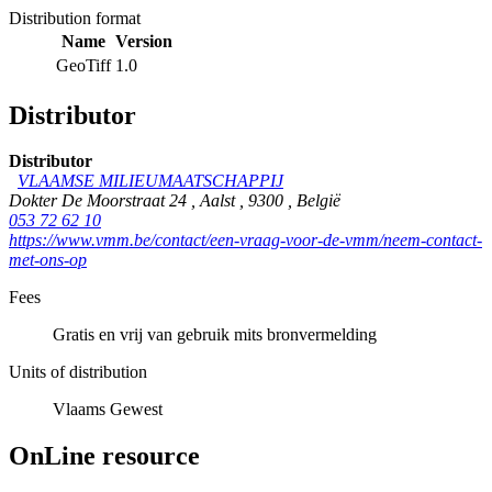
Distribution format
Name
Version
GeoTiff
1.0
Distributor
Distributor
VLAAMSE MILIEUMAATSCHAPPIJ
Dokter De Moorstraat 24
,
Aalst
,
9300
,
België
053 72 62 10
https://www.vmm.be/contact/een-vraag-voor-de-vmm/neem-contact-
met-ons-op
Fees
Gratis en vrij van gebruik mits bronvermelding
Units of distribution
Vlaams Gewest
OnLine resource