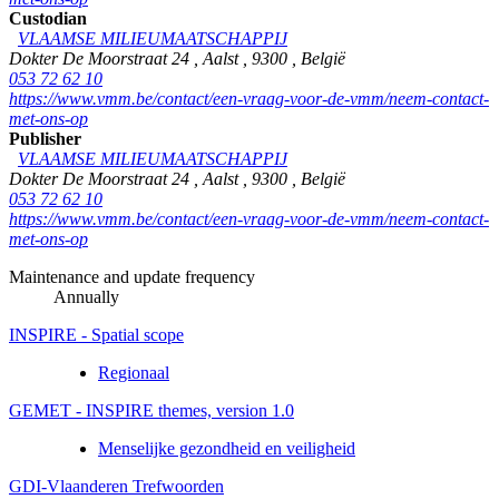
Custodian
VLAAMSE MILIEUMAATSCHAPPIJ
Dokter De Moorstraat 24
,
Aalst
,
9300
,
België
053 72 62 10
https://www.vmm.be/contact/een-vraag-voor-de-vmm/neem-contact-
met-ons-op
Publisher
VLAAMSE MILIEUMAATSCHAPPIJ
Dokter De Moorstraat 24
,
Aalst
,
9300
,
België
053 72 62 10
https://www.vmm.be/contact/een-vraag-voor-de-vmm/neem-contact-
met-ons-op
Maintenance and update frequency
Annually
INSPIRE - Spatial scope
Regionaal
GEMET - INSPIRE themes, version 1.0
Menselijke gezondheid en veiligheid
GDI-Vlaanderen Trefwoorden