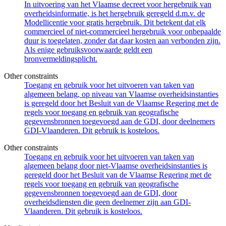
In uitvoering van het Vlaamse decreet voor hergebruik van
overheidsinformatie, is het hergebruik geregeld d.m.v. de
Modellicentie voor gratis hergebruik. Dit betekent dat elk
commercieel of niet-commercieel hergebruik voor onbepaalde
duur is toegelaten, zonder dat daar kosten aan verbonden zijn.
Als enige gebruiksvoorwaarde geldt een
bronvermeldingsplicht.
Other constraints
Toegang en gebruik voor het uitvoeren van taken van
algemeen belang, op niveau van Vlaamse overheidsinstanties
is geregeld door het Besluit van de Vlaamse Regering met de
regels voor toegang en gebruik van geografische
gegevensbronnen toegevoegd aan de GDI, door deelnemers
GDI-Vlaanderen. Dit gebruik is kosteloos.
Other constraints
Toegang en gebruik voor het uitvoeren van taken van
algemeen belang door niet-Vlaamse overheidsinstanties is
geregeld door het Besluit van de Vlaamse Regering met de
regels voor toegang en gebruik van geografische
gegevensbronnen toegevoegd aan de GDI, door
overheidsdiensten die geen deelnemer zijn aan GDI-
Vlaanderen. Dit gebruik is kosteloos.