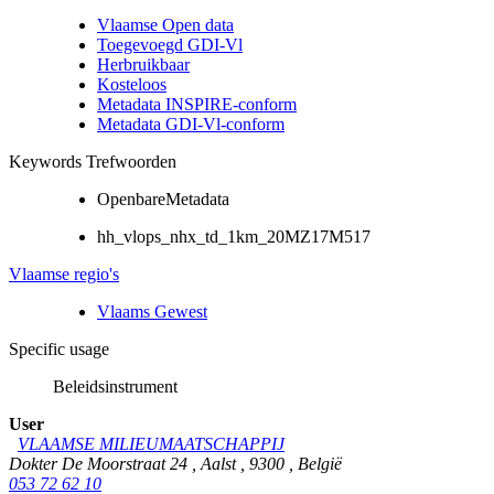
Vlaamse Open data
Toegevoegd GDI-Vl
Herbruikbaar
Kosteloos
Metadata INSPIRE-conform
Metadata GDI-Vl-conform
Keywords Trefwoorden
OpenbareMetadata
hh_vlops_nhx_td_1km_20MZ17M517
Vlaamse regio's
Vlaams Gewest
Specific usage
Beleidsinstrument
User
VLAAMSE MILIEUMAATSCHAPPIJ
Dokter De Moorstraat 24
,
Aalst
,
9300
,
België
053 72 62 10