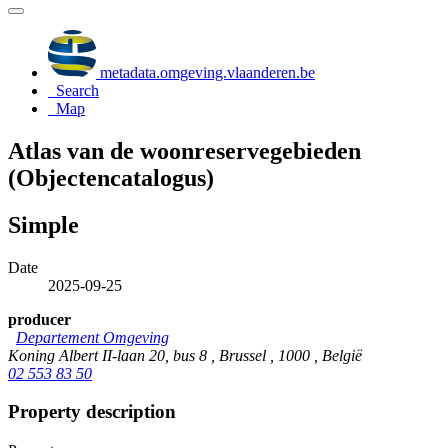
metadata.omgeving.vlaanderen.be
Search
Map
Atlas van de woonreservegebieden
(Objectencatalogus)
Simple
Date
2025-09-25
producer
Departement Omgeving
Koning Albert II-laan 20, bus 8 , Brussel , 1000 , België
02 553 83 50
Property description