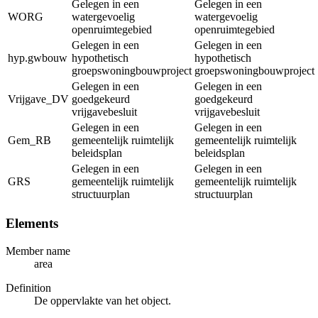
Gelegen in een
Gelegen in een
WORG
watergevoelig
watergevoelig
openruimtegebied
openruimtegebied
Gelegen in een
Gelegen in een
hyp.gwbouw
hypothetisch
hypothetisch
groepswoningbouwproject
groepswoningbouwproject
Gelegen in een
Gelegen in een
Vrijgave_DV
goedgekeurd
goedgekeurd
vrijgavebesluit
vrijgavebesluit
Gelegen in een
Gelegen in een
Gem_RB
gemeentelijk ruimtelijk
gemeentelijk ruimtelijk
beleidsplan
beleidsplan
Gelegen in een
Gelegen in een
GRS
gemeentelijk ruimtelijk
gemeentelijk ruimtelijk
structuurplan
structuurplan
Elements
Member name
area
Definition
De oppervlakte van het object.