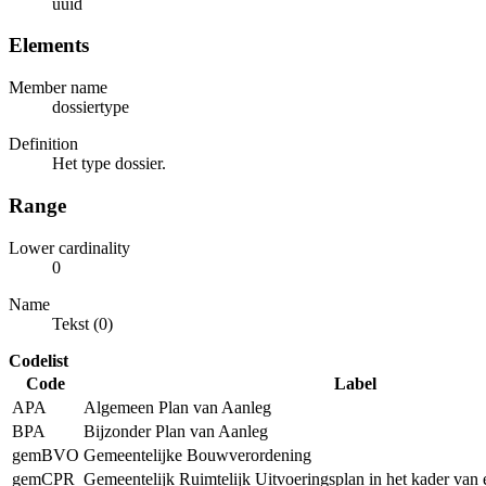
uuid
Elements
Member name
dossiertype
Definition
Het type dossier.
Range
Lower cardinality
0
Name
Tekst (0)
Codelist
Code
Label
APA
Algemeen Plan van Aanleg
BPA
Bijzonder Plan van Aanleg
gemBVO
Gemeentelijke Bouwverordening
gemCPR
Gemeentelijk Ruimtelijk Uitvoeringsplan in het kader van