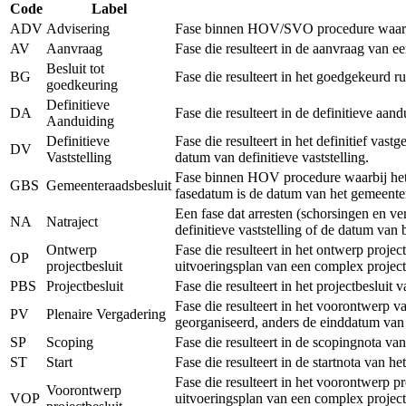
Code
Label
ADV
Advisering
Fase binnen HOV/SVO procedure waarbij 
AV
Aanvraag
Fase die resulteert in de aanvraag van 
Besluit tot
BG
Fase die resulteert in het goedgekeurd r
goedkeuring
Definitieve
DA
Fase die resulteert in de definitieve a
Aanduiding
Definitieve
Fase die resulteert in het definitief vas
DV
Vaststelling
datum van definitieve vaststelling.
Fase binnen HOV procedure waarbij het r
GBS
Gemeenteraadsbesluit
fasedatum is de datum van het gemeenter
Een fase dat arresten (schorsingen en v
NA
Natraject
definitieve vaststelling of de datum van
Ontwerp
Fase die resulteert in het ontwerp proje
OP
projectbesluit
uitvoeringsplan van een complex project
PBS
Projectbesluit
Fase die resulteert in het projectbeslui
Fase die resulteert in het voorontwerp v
PV
Plenaire Vergadering
georganiseerd, anders de einddatum van
SP
Scoping
Fase die resulteert in de scopingnota va
ST
Start
Fase die resulteert in de startnota van h
Fase die resulteert in het voorontwerp p
Voorontwerp
VOP
uitvoeringsplan van een complex project