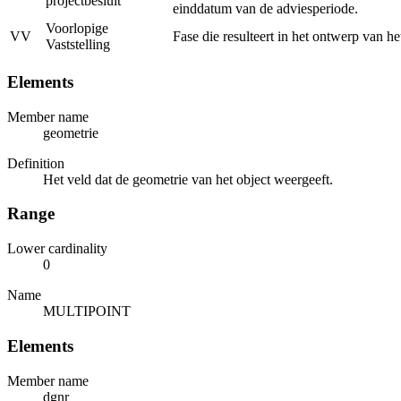
projectbesluit
einddatum van de adviesperiode.
Voorlopige
VV
Fase die resulteert in het ontwerp van h
Vaststelling
Elements
Member name
geometrie
Definition
Het veld dat de geometrie van het object weergeeft.
Range
Lower cardinality
0
Name
MULTIPOINT
Elements
Member name
dgnr