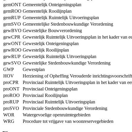
gemONT
Gemeentelijk Onteigeningsplan
gemROO
Gemeentelijk Rooilijnplan
gemRUP
Gemeentelijk Ruimtelijk Uitvoeringsplan
gemSVO
Gemeentelijke Stedenbouwkundige Verordening
gewBVO
Gewestelijke Bouwverordening
gewCPR
Gewestelijk Ruimtelijk Uitvoeringsplan in het kader van 
gewONT
Gewestelijk Onteigeningsplan
gewROO
Gewestelijk Rooilijnplan
gewRUP
Gewestelijk Ruimtelijk Uitvoeringsplan
gewSVO
Gewestelijke Stedenbouwkundige Verordening
GWP
Gewestplan
HOV
Herziening of Opheffing Verouderde inrichtingsvoorschrif
proCPR
Provinciaal Ruimtelijk Uitvoeringsplan in het kader van e
proONT
Provinciaal Onteigeningsplan
proROO
Provinciaal Rooilijnplan
proRUP
Provinciaal Ruimtelijk Uitvoeringsplan
proSVO
Provinciale Stedenbouwkundige Verordening
WOR
Watergevoelige openruimtegebieden
WRG
Procedure tot vrijgave van woonreservegebieden