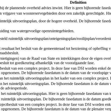
Definition
de plannende overheid advies inwint. Hier is geen bijhorende faseda
een vrijgave van woonreservegebieden door een zakelijk gerechtigde. Hi
uimtelijk uitvoeringsplan, door de hogere overheid. De bijhorende fased
anduiding van watergevoelige openruimtegebieden.
tgesteld ruimtelijk uitvoeringsplan/onteigeningsplan/rooilijnplan/verord
esultaat het besluit van de gemeenteraad tot herziening of opheffing v
aadsbesluit.
ernietigingen) van de Raad van State en intrekkingen door de eigen ove
 besluit tot goedkeuring afhankelijk van de voorafgaande fase.
ctbesluit van een complex project. In deze fase van DSI worden enkel de
 opgenomen. De bijhorende fasedatum is de datum van de voorlopige va
t van het ruimtelijk uitvoeringsplan in het kader van een complex projec
an het ruimtelijk uitvoeringsplan. De bijhorende fasedatum is de datum 
 de adviesperiode.
n het ruimtelijk uitvoeringsplan. Hier is geen bijhorende fasedatum van 
et ruimtelijk uitvoeringsplan. De bijhorende fasedatum is de datum goedk
rojectbesluit van een complex project. In deze fase van DSI worden enke
 opgenomen. De bijhorende fasedatum is de datum van de plenaire verg