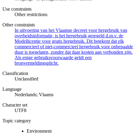
Use constraints
Other restrictions
Other constraints
In uitvoering van het Vlaamse decreet voor hergebruik van
overheidsinformatie, is het hergebruik geregeld d.m.v. de
Modellicentie voor gratis hergebruik. Dit betekent dat elk
commercieel of niet-commercieel hergebruik voor onbepaalde
duur is toegelaten, zonder dat daar kosten aan verbonden zijn.
Als enige gebruiksvoorwaarde geldt een
bronvermeldingsplicht.
Classification
Unclassified
Language
Nederlands; Vlaams
Character set
UTF8
Topic category
Environment