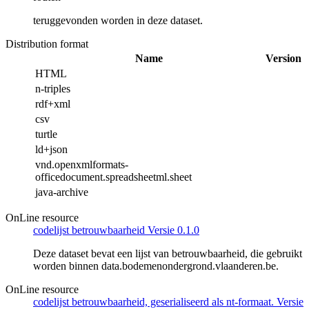
teruggevonden worden in deze dataset.
Distribution format
Name
Version
HTML
n-triples
rdf+xml
csv
turtle
ld+json
vnd.openxmlformats-
officedocument.spreadsheetml.sheet
java-archive
OnLine resource
codelijst betrouwbaarheid Versie 0.1.0
Deze dataset bevat een lijst van betrouwbaarheid, die gebruikt
worden binnen data.bodemenondergrond.vlaanderen.be.
OnLine resource
codelijst betrouwbaarheid, geserialiseerd als nt-formaat. Versie