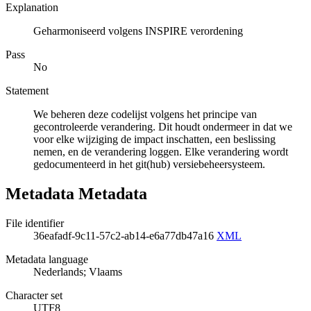
Explanation
Geharmoniseerd volgens INSPIRE verordening
Pass
No
Statement
We beheren deze codelijst volgens het principe van
gecontroleerde verandering. Dit houdt ondermeer in dat we
voor elke wijziging de impact inschatten, een beslissing
nemen, en de verandering loggen. Elke verandering wordt
gedocumenteerd in het git(hub) versiebeheersysteem.
Metadata Metadata
File identifier
36eafadf-9c11-57c2-ab14-e6a77db47a16
XML
Metadata language
Nederlands; Vlaams
Character set
UTF8