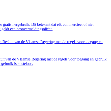
 gratis hergebruik. Dit betekent dat elk commercieel of niet-
 geldt een bronvermeldingsplicht.
et Besluit van de Vlaamse Regering met de regels voor toegang en
luit van de Vlaamse Regering met de regels voor toegang en gebruik
gebruik is kosteloos.