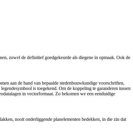
lannen, zowel de definitief goedgekeurde als diegene in opmaak. Ook de
genomen aan de hand van bepaalde stedenbouwkundige voorschriften,
zeker legendesymbool is toegekend. Om de koppeling te garanderen tussen
re geodatalagen in vectorformaat. Zo bekomen we een eenduidige
vlakken, nooit onderliggende planelementen bedekken, in die zin dat