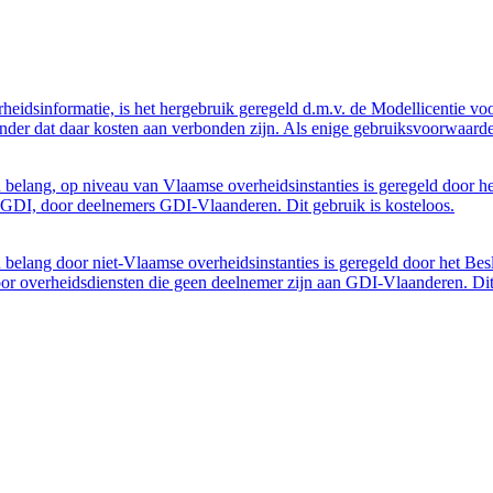
eidsinformatie, is het hergebruik geregeld d.m.v. de Modellicentie voor
nder dat daar kosten aan verbonden zijn. Als enige gebruiksvoorwaarde
belang, op niveau van Vlaamse overheidsinstanties is geregeld door h
GDI, door deelnemers GDI-Vlaanderen. Dit gebruik is kosteloos.
belang door niet-Vlaamse overheidsinstanties is geregeld door het Bes
 overheidsdiensten die geen deelnemer zijn aan GDI-Vlaanderen. Dit 