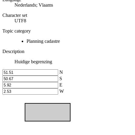
Nederlands; Vlaams
Character set
UTF8
Topic category
Planning cadastre
Description
Huidige begrenzing
N
S
E
W