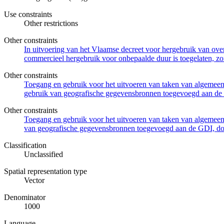
Use constraints
Other restrictions
Other constraints
In uitvoering van het Vlaamse decreet voor hergebruik van overh
commercieel hergebruik voor onbepaalde duur is toegelaten, zo
Other constraints
Toegang en gebruik voor het uitvoeren van taken van algemeen 
gebruik van geografische gegevensbronnen toegevoegd aan de 
Other constraints
Toegang en gebruik voor het uitvoeren van taken van algemeen 
van geografische gegevensbronnen toegevoegd aan de GDI, door
Classification
Unclassified
Spatial representation type
Vector
Denominator
1000
Language