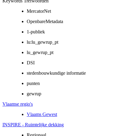
Keywords Trefwoorden
MercatorNet
OpenbareMetadata
1-publiek
lu:lu_gewrup_pt
lu_gewrup_pt
DSI
stedenbouwkundige informatie
punten
gewrup
Vlaamse regio's
Vlaams Gewest
INSPIRE - Ruimtelijke dekking
Regionaal