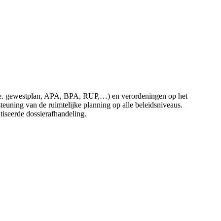
 (i.e. gewestplan, APA, BPA, RUP,…) en verordeningen op het
uning van de ruimtelijke planning op alle beleidsniveaus.
atiseerde dossierafhandeling.