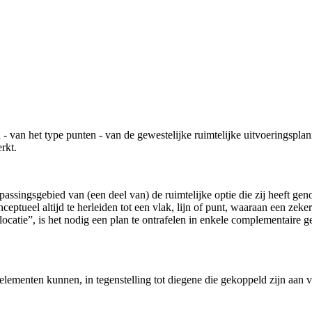
en - van het type punten - van de gewestelijke ruimtelijke uitvoeringsp
rkt.
passingsgebied van (een deel van) de ruimtelijke optie die zij heeft 
 conceptueel altijd te herleiden tot een vlak, lijn of punt, waaraan een 
e locatie”, is het nodig een plan te ontrafelen in enkele complementai
elementen kunnen, in tegenstelling tot diegene die gekoppeld zijn aan 