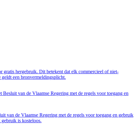
 gratis hergebruik. Dit betekent dat elk commercieel of niet-
 geldt een bronvermeldingsplicht.
et Besluit van de Vlaamse Regering met de regels voor toegang en
luit van de Vlaamse Regering met de regels voor toegang en gebruik
gebruik is kosteloos.