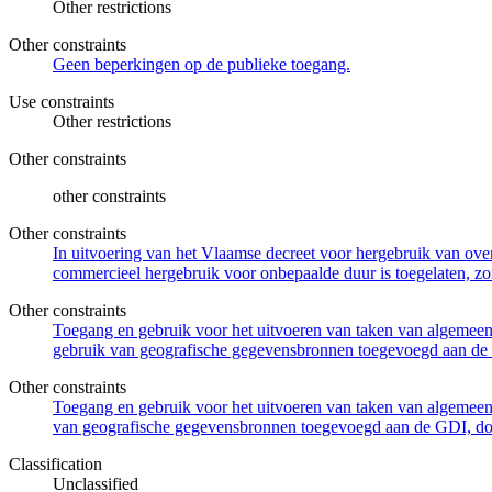
Other restrictions
Other constraints
Geen beperkingen op de publieke toegang.
Use constraints
Other restrictions
Other constraints
other constraints
Other constraints
In uitvoering van het Vlaamse decreet voor hergebruik van overh
commercieel hergebruik voor onbepaalde duur is toegelaten, zo
Other constraints
Toegang en gebruik voor het uitvoeren van taken van algemeen 
gebruik van geografische gegevensbronnen toegevoegd aan de 
Other constraints
Toegang en gebruik voor het uitvoeren van taken van algemeen 
van geografische gegevensbronnen toegevoegd aan de GDI, door
Classification
Unclassified