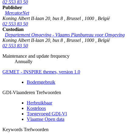
02 553 83 50
Publisher
MercatorNet
Koning Albert II-laan 20, bus 8
,
Brussel
,
1000
,
België
02 553 83 50
Custodian
Departement Omgeving - Vlaams Planbureau voor Omgeving
Koning Albert II-laan 20, bus 8
,
Brussel
,
1000
,
België
02 553 83 50
Maintenance and update frequency
Annually
GEMET - INSPIRE themes, version 1.0
Bodemgebruik
GDI-Vlaanderen Trefwoorden
Herbruikbaar
Kosteloos
Toegevoegd GDI-Vl
Vlaamse Open data
Keywords Trefwoorden