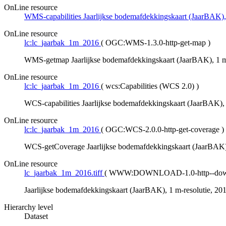
OnLine resource
WMS-capabilities Jaarlijkse bodemafdekkingskaart (JaarBAK),
OnLine resource
lc:lc_jaarbak_1m_2016
(
OGC:WMS-1.3.0-http-get-map
)
WMS-getmap Jaarlijkse bodemafdekkingskaart (JaarBAK), 1 m-
OnLine resource
lc:lc_jaarbak_1m_2016
(
wcs:Capabilities (WCS 2.0)
)
WCS-capabilities Jaarlijkse bodemafdekkingskaart (JaarBAK), 
OnLine resource
lc:lc_jaarbak_1m_2016
(
OGC:WCS-2.0.0-http-get-coverage
)
WCS-getCoverage Jaarlijkse bodemafdekkingskaart (JaarBAK),
OnLine resource
lc_jaarbak_1m_2016.tiff
(
WWW:DOWNLOAD-1.0-http--dow
Jaarlijkse bodemafdekkingskaart (JaarBAK), 1 m-resolutie, 20
Hierarchy level
Dataset