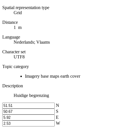
Spatial representation type
Grid
Distance
1 m
Language
Nederlands; Vlaams
Character set
UTF8
Topic category
Imagery base maps earth cover
Description
Huidige begrenzing
N
S
E
W