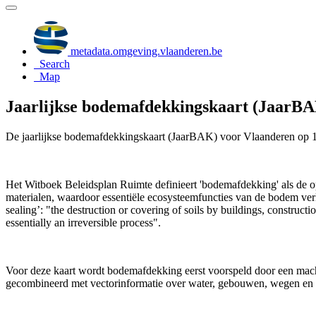
metadata.omgeving.vlaanderen.be
Search
Map
Jaarlijkse bodemafdekkingskaart (JaarBAK
De jaarlijkse bodemafdekkingskaart (JaarBAK) voor Vlaanderen op 1 m-
Het Witboek Beleidsplan Ruimte definieert 'bodemafdekking' als de op
materialen, waardoor essentiële ecosysteemfuncties van de bodem ver
sealing’: "the destruction or covering of soils by buildings, constructio
essentially an irreversible process".
Voor deze kaart wordt bodemafdekking eerst voorspeld door een ma
gecombineerd met vectorinformatie over water, gebouwen, wegen en s