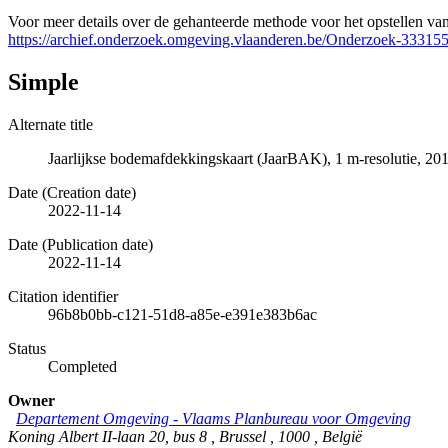
Voor meer details over de gehanteerde methode voor het opstellen va
https://archief.onderzoek.omgeving.vlaanderen.be/Onderzoek-33315
Simple
Alternate title
Jaarlijkse bodemafdekkingskaart (JaarBAK), 1 m-resolutie, 20
Date (Creation date)
2022-11-14
Date (Publication date)
2022-11-14
Citation identifier
96b8b0bb-c121-51d8-a85e-e391e383b6ac
Status
Completed
Owner
Departement Omgeving - Vlaams Planbureau voor Omgeving
Koning Albert II-laan 20, bus 8
,
Brussel
,
1000
,
België