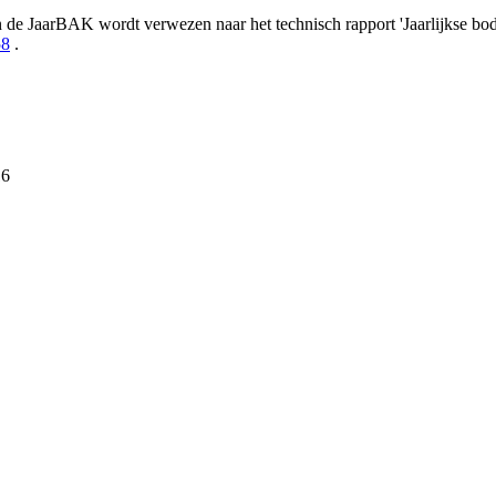
n de JaarBAK wordt verwezen naar het technisch rapport 'Jaarlijkse b
58
.
16