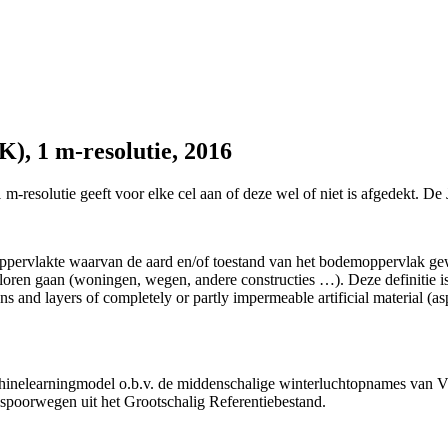
), 1 m-resolutie, 2016
resolutie geeft voor elke cel aan of deze wel of niet is afgedekt. De 
pervlakte waarvan de aard en/of toestand van het bodemoppervlak gewij
loren gaan (woningen, wegen, andere constructies …). Deze definitie i
ns and layers of completely or partly impermeable artificial material (asph
chinelearningmodel o.b.v. de middenschalige winterluchtopnames van
poorwegen uit het Grootschalig Referentiebestand.