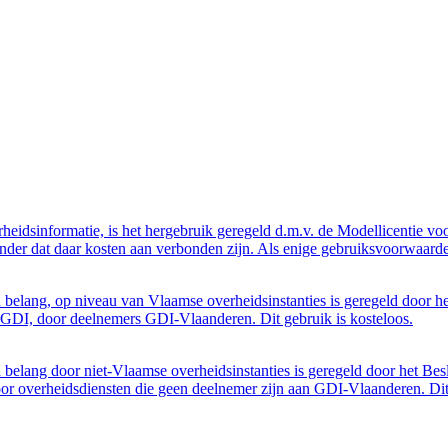
eidsinformatie, is het hergebruik geregeld d.m.v. de Modellicentie voor
nder dat daar kosten aan verbonden zijn. Als enige gebruiksvoorwaarde
belang, op niveau van Vlaamse overheidsinstanties is geregeld door h
GDI, door deelnemers GDI-Vlaanderen. Dit gebruik is kosteloos.
belang door niet-Vlaamse overheidsinstanties is geregeld door het Bes
 overheidsdiensten die geen deelnemer zijn aan GDI-Vlaanderen. Dit 