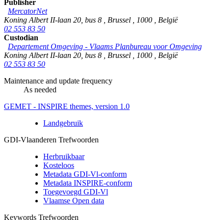
Publisher
MercatorNet
Koning Albert II-laan 20, bus 8
,
Brussel
,
1000
,
België
02 553 83 50
Custodian
Departement Omgeving - Vlaams Planbureau voor Omgeving
Koning Albert II-laan 20, bus 8
,
Brussel
,
1000
,
België
02 553 83 50
Maintenance and update frequency
As needed
GEMET - INSPIRE themes, version 1.0
Landgebruik
GDI-Vlaanderen Trefwoorden
Herbruikbaar
Kosteloos
Metadata GDI-Vl-conform
Metadata INSPIRE-conform
Toegevoegd GDI-Vl
Vlaamse Open data
Keywords Trefwoorden