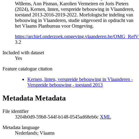
Willems, Ann Pisman, Karolien Vermeiren en Joris Pieters
(2024), Kernen, linten, verspreide bebouwing in Vlaanderen,
toestand 2013-2016-2019-2022. Morfologische indeling van
bebouwing in Vlaanderen, studie uitgevoerd in opdracht van
het Vlaams Planbureau voor Omgeving.
https://archief.onderzoek.omgeving.vlaanderen.be/OMG_R
3.2
Included with dataset
Yes
Feature catalogue citation
Kernen, linten, verspreide bebouwing in Vlaanderen -
Verspreide bebouwing - toestand 2013
Metadata Metadata
File identifier
3204b0d9-59b8-544f-b148-0545ad68eb6c
XML
Metadata language
Nederlands; Vlaams