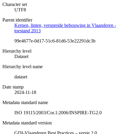
Character set
UTF8
Parent identifier
Kernen, linten, verspreide bebouwing in Vlaanderen -
toestand 2013
99e4677e-0d17-51c6-81d6-53e22291dc3b
Hierarchy level
Dataset
Hierarchy level name
dataset
Date stamp
2024-11-18
Metadata standard name
ISO 19115/2003/Cor.1:2006/INSPIRE-TG2.0
Metadata standard version
GDI-Vlaanderen Best Practices – versie 2.0