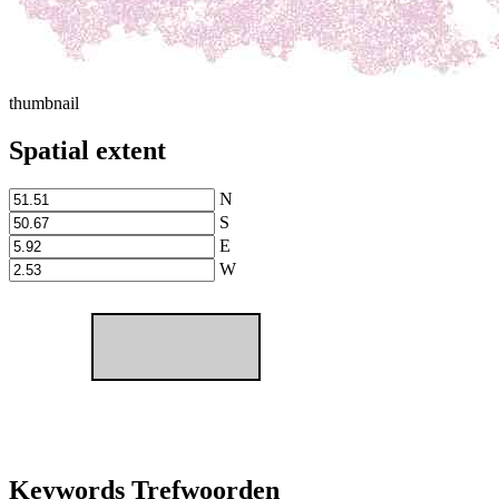
thumbnail
Spatial extent
N
S
E
W
Keywords Trefwoorden