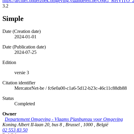
https://archief.onderzoek.omgeving.vlaanderen.be/OMG_RefVIT
3.2
Simple
Date (Creation date)
2024-01-01
Date (Publication date)
2024-07-25
Edition
versie 3
Citation identifier
MercatorNet-be
/
fc6e0a00-c1a6-5d12-b23c-46c11c88db88
Status
Completed
Owner
Departement Omgeving - Vlaams Planbureau voor Omgeving
Koning Albert II-laan 20, bus 8
,
Brussel
,
1000
,
België
02 553 83 50