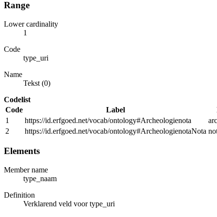
Range
Lower cardinality
1
Code
type_uri
Name
Tekst (0)
Codelist
Code
Label
1
https://id.erfgoed.net/vocab/ontology#Archeologienota
ar
2
https://id.erfgoed.net/vocab/ontology#ArcheologienotaNota
no
Elements
Member name
type_naam
Definition
Verklarend veld voor type_uri