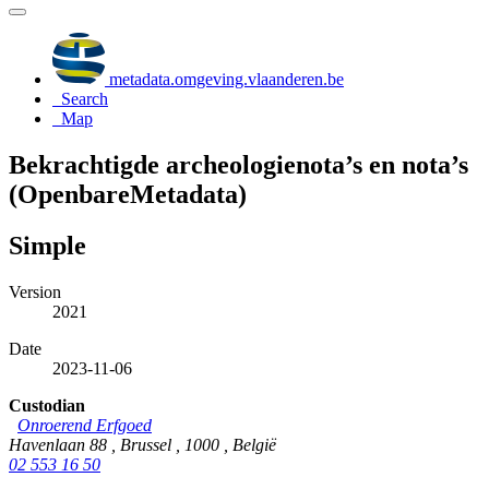
metadata.omgeving.vlaanderen.be
Search
Map
Bekrachtigde archeologienota’s en nota’s
(OpenbareMetadata)
Simple
Version
2021
Date
2023-11-06
Custodian
Onroerend Erfgoed
Havenlaan 88 , Brussel , 1000 , België
02 553 16 50