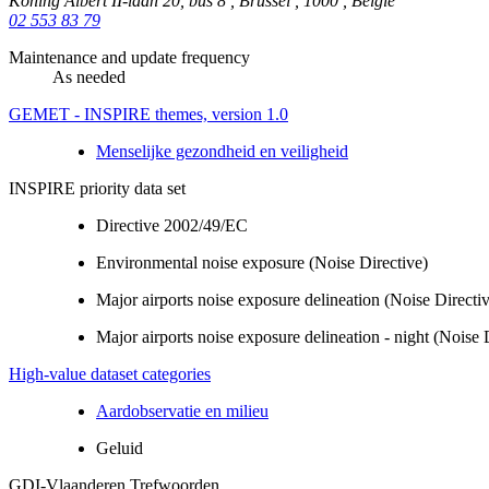
Koning Albert II-laan 20, bus 8
,
Brussel
,
1000
,
België
02 553 83 79
Maintenance and update frequency
As needed
GEMET - INSPIRE themes, version 1.0
Menselijke gezondheid en veiligheid
INSPIRE priority data set
Directive 2002/49/EC
Environmental noise exposure (Noise Directive)
Major airports noise exposure delineation (Noise Directi
Major airports noise exposure delineation - night (Noise 
High-value dataset categories
Aardobservatie en milieu
Geluid
GDI-Vlaanderen Trefwoorden