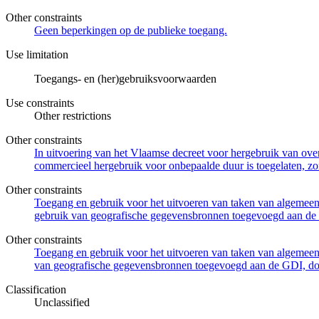
Other constraints
Geen beperkingen op de publieke toegang.
Use limitation
Toegangs- en (her)gebruiksvoorwaarden
Use constraints
Other restrictions
Other constraints
In uitvoering van het Vlaamse decreet voor hergebruik van overh
commercieel hergebruik voor onbepaalde duur is toegelaten, zo
Other constraints
Toegang en gebruik voor het uitvoeren van taken van algemeen 
gebruik van geografische gegevensbronnen toegevoegd aan de 
Other constraints
Toegang en gebruik voor het uitvoeren van taken van algemeen 
van geografische gegevensbronnen toegevoegd aan de GDI, door
Classification
Unclassified