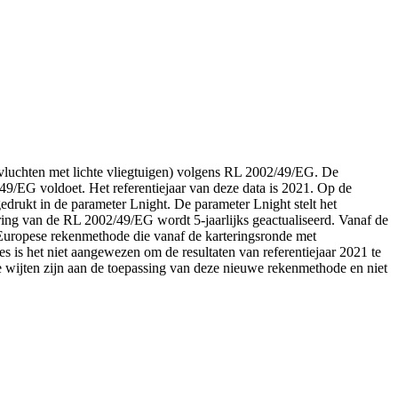
nvluchten met lichte vliegtuigen) volgens RL 2002/49/EG. De
/49/EG voldoet. Het referentiejaar van deze data is 2021. Op de
drukt in de parameter Lnight. De parameter Lnight stelt het
ering van de RL 2002/49/EG wordt 5-jaarlijks geactualiseerd. Vanaf de
 Europese rekenmethode die vanaf de karteringsronde met
es is het niet aangewezen om de resultaten van referentiejaar 2021 te
 te wijten zijn aan de toepassing van deze nieuwe rekenmethode en niet