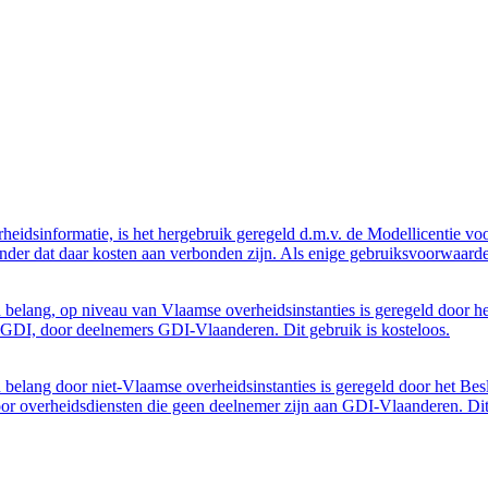
eidsinformatie, is het hergebruik geregeld d.m.v. de Modellicentie voor
nder dat daar kosten aan verbonden zijn. Als enige gebruiksvoorwaarde
belang, op niveau van Vlaamse overheidsinstanties is geregeld door h
GDI, door deelnemers GDI-Vlaanderen. Dit gebruik is kosteloos.
belang door niet-Vlaamse overheidsinstanties is geregeld door het Bes
 overheidsdiensten die geen deelnemer zijn aan GDI-Vlaanderen. Dit 