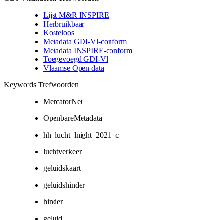
Lijst M&R INSPIRE
Herbruikbaar
Kosteloos
Metadata GDI-Vl-conform
Metadata INSPIRE-conform
Toegevoegd GDI-Vl
Vlaamse Open data
Keywords Trefwoorden
MercatorNet
OpenbareMetadata
hh_lucht_lnight_2021_c
luchtverkeer
geluidskaart
geluidshinder
hinder
geluid