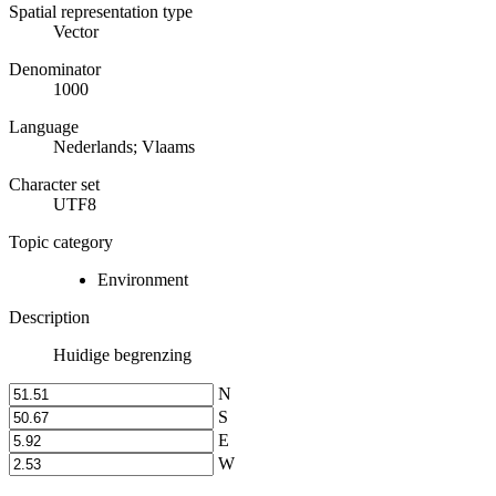
Spatial representation type
Vector
Denominator
1000
Language
Nederlands; Vlaams
Character set
UTF8
Topic category
Environment
Description
Huidige begrenzing
N
S
E
W