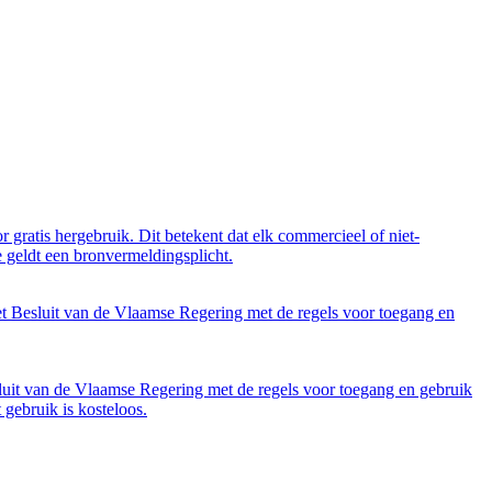
 gratis hergebruik. Dit betekent dat elk commercieel of niet-
 geldt een bronvermeldingsplicht.
et Besluit van de Vlaamse Regering met de regels voor toegang en
luit van de Vlaamse Regering met de regels voor toegang en gebruik
gebruik is kosteloos.