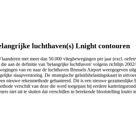
elangrijke luchthaven(s) Lnight contouren
in Vlaanderen met meer dan 50.000 vliegbewegingen per jaar (excl. oefe
die aan de definitie van 'belangrijke luchthaven' volgens richtlijn 2002
wegingen van en naar de luchthaven Brussels Airport weergegeven uitge
elijke slaapverstoring. De strategische geluidsbelastingskaart in uitvo
er een nieuwe rekenmethode gehanteerd. Dit is een nieuwe gezamenlijke
methode verschilt van deze die werd toegepast bij eerdere karteringsrond
rs niet uit te sluiten dat verschillen in berekende blootstelling louter