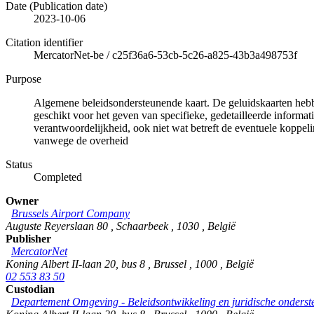
Date (Publication date)
2023-10-06
Citation identifier
MercatorNet-be
/
c25f36a6-53cb-5c26-a825-43b3a498753f
Purpose
Algemene beleidsondersteunende kaart. De geluidskaarten hebben
geschikt voor het geven van specifieke, gedetailleerde informat
verantwoordelijkheid, ook niet wat betreft de eventuele koppe
vanwege de overheid
Status
Completed
Owner
Brussels Airport Company
Auguste Reyerslaan 80
,
Schaarbeek
,
1030
,
België
Publisher
MercatorNet
Koning Albert II-laan 20, bus 8
,
Brussel
,
1000
,
België
02 553 83 50
Custodian
Departement Omgeving - Beleidsontwikkeling en juridische onderst