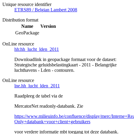
Unique resource identifier
ETRS89 / Belgian Lambert 2008
Distribution format
Name
Version
GeoPackage
OnLine resource
hh:hh_lucht_lden_2011
Downloadlink in geopackage formaat voor de dataset:
Strategische geluidsbelastingkaart - 2011 - Belangrijke
luchthavens - Lden - contouren.
OnLine resource
lne.hh_lucht_lden_2011
Raadpleeg de tabel via de
MercatorNet readonly-databank. Zie
https://www.milieuinfo.be/confluence/display/merc/Interne+Re
Only+databank+voor+client+gebruikers
voor verdere informatie mbt toegang tot deze databank.