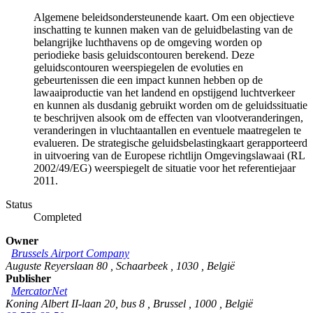
Algemene beleidsondersteunende kaart. Om een objectieve
inschatting te kunnen maken van de geluidbelasting van de
belangrijke luchthavens op de omgeving worden op
periodieke basis geluidscontouren berekend. Deze
geluidscontouren weerspiegelen de evoluties en
gebeurtenissen die een impact kunnen hebben op de
lawaaiproductie van het landend en opstijgend luchtverkeer
en kunnen als dusdanig gebruikt worden om de geluidssituatie
te beschrijven alsook om de effecten van vlootveranderingen,
veranderingen in vluchtaantallen en eventuele maatregelen te
evalueren. De strategische geluidsbelastingkaart gerapporteerd
in uitvoering van de Europese richtlijn Omgevingslawaai (RL
2002/49/EG) weerspiegelt de situatie voor het referentiejaar
2011.
Status
Completed
Owner
Brussels Airport Company
Auguste Reyerslaan 80
,
Schaarbeek
,
1030
,
België
Publisher
MercatorNet
Koning Albert II-laan 20, bus 8
,
Brussel
,
1000
,
België