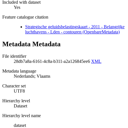
Included with dataset
Yes
Feature catalogue citation
Strategische geluidsbelastingskaart - 2011 - Belangrijke
luchthavens - Lden - contouren (OpenbareMetadata)
Metadata Metadata
File identifier
28db7a8a-6161-4c8a-b311-a2a126845ee6
XML
Metadata language
Nederlands; Vlaams
Character set
UTF8
Hierarchy level
Dataset
Hierarchy level name
dataset