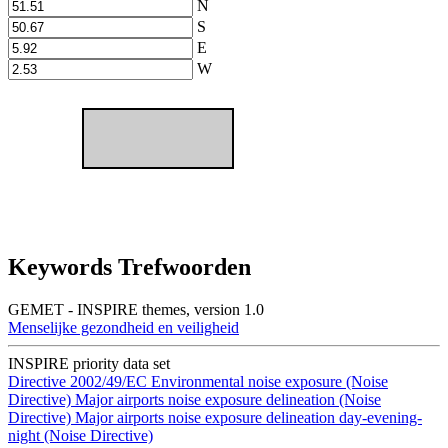
N
S
E
W
Keywords Trefwoorden
GEMET - INSPIRE themes, version 1.0
Menselijke gezondheid en veiligheid
INSPIRE priority data set
Directive 2002/49/EC
Environmental noise exposure (Noise
Directive)
Major airports noise exposure delineation (Noise
Directive)
Major airports noise exposure delineation day-evening-
night (Noise Directive)