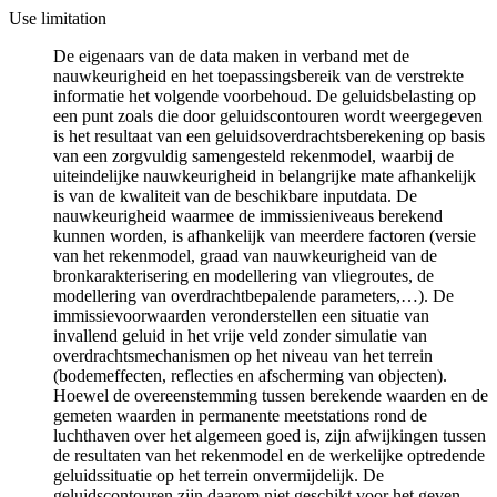
Use limitation
De eigenaars van de data maken in verband met de
nauwkeurigheid en het toepassingsbereik van de verstrekte
informatie het volgende voorbehoud. De geluidsbelasting op
een punt zoals die door geluidscontouren wordt weergegeven
is het resultaat van een geluidsoverdrachtsberekening op basis
van een zorgvuldig samengesteld rekenmodel, waarbij de
uiteindelijke nauwkeurigheid in belangrijke mate afhankelijk
is van de kwaliteit van de beschikbare inputdata. De
nauwkeurigheid waarmee de immissieniveaus berekend
kunnen worden, is afhankelijk van meerdere factoren (versie
van het rekenmodel, graad van nauwkeurigheid van de
bronkarakterisering en modellering van vliegroutes, de
modellering van overdrachtbepalende parameters,…). De
immissievoorwaarden veronderstellen een situatie van
invallend geluid in het vrije veld zonder simulatie van
overdrachtsmechanismen op het niveau van het terrein
(bodemeffecten, reflecties en afscherming van objecten).
Hoewel de overeenstemming tussen berekende waarden en de
gemeten waarden in permanente meetstations rond de
luchthaven over het algemeen goed is, zijn afwijkingen tussen
de resultaten van het rekenmodel en de werkelijke optredende
geluidssituatie op het terrein onvermijdelijk. De
geluidscontouren zijn daarom niet geschikt voor het geven