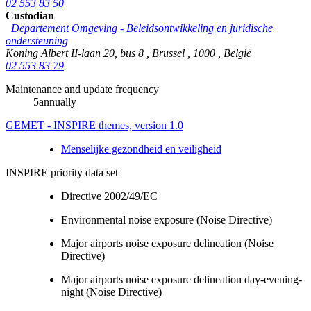
02 553 83 50
Custodian
Departement Omgeving - Beleidsontwikkeling en juridische
ondersteuning
Koning Albert II-laan 20, bus 8
,
Brussel
,
1000
,
België
02 553 83 79
Maintenance and update frequency
5annually
GEMET - INSPIRE themes, version 1.0
Menselijke gezondheid en veiligheid
INSPIRE priority data set
Directive 2002/49/EC
Environmental noise exposure (Noise Directive)
Major airports noise exposure delineation (Noise
Directive)
Major airports noise exposure delineation day-evening-
night (Noise Directive)