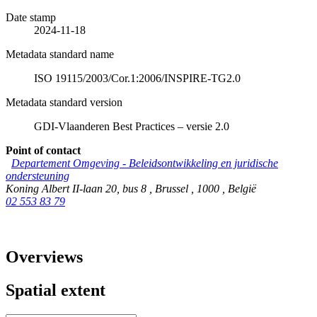
Date stamp
2024-11-18
Metadata standard name
ISO 19115/2003/Cor.1:2006/INSPIRE-TG2.0
Metadata standard version
GDI-Vlaanderen Best Practices – versie 2.0
Point of contact
Departement Omgeving - Beleidsontwikkeling en juridische
ondersteuning
Koning Albert II-laan 20, bus 8
,
Brussel
,
1000
,
België
02 553 83 79
Overviews
Spatial extent