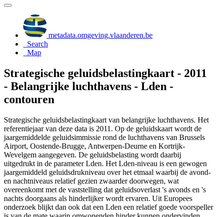
metadata.omgeving.vlaanderen.be
Search
Map
Strategische geluidsbelastingkaart - 2011
- Belangrijke luchthavens - Lden -
contouren
Strategische geluidsbelastingkaart van belangrijke luchthavens. Het
referentiejaar van deze data is 2011. Op de geluidskaart wordt de
jaargemiddelde geluidsimmissie rond de luchthavens van Brussels
Airport, Oostende-Brugge, Antwerpen-Deurne en Kortrijk-
Wevelgem aangegeven. De geluidsbelasting wordt daarbij
uitgedrukt in de parameter Lden. Het Lden-niveau is een gewogen
jaargemiddeld geluidsdrukniveau over het etmaal waarbij de avond-
en nachtniveaus relatief gezien zwaarder doorwegen, wat
overeenkomt met de vaststelling dat geluidsoverlast 's avonds en 's
nachts doorgaans als hinderlijker wordt ervaren. Uit Europees
onderzoek blijkt dan ook dat een Lden een relatief goede voorspeller
is van de mate waarin omwonenden hinder kunnen ondervinden.