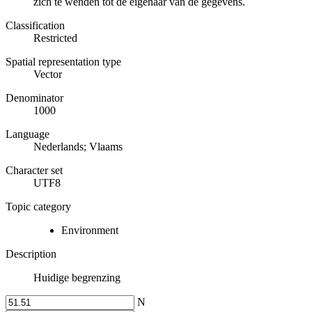
zich te wenden tot de eigenaar van de gegevens.
Classification
Restricted
Spatial representation type
Vector
Denominator
1000
Language
Nederlands; Vlaams
Character set
UTF8
Topic category
Environment
Description
Huidige begrenzing
N