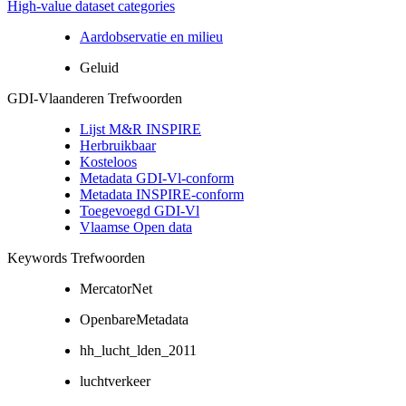
High-value dataset categories
Aardobservatie en milieu
Geluid
GDI-Vlaanderen Trefwoorden
Lijst M&R INSPIRE
Herbruikbaar
Kosteloos
Metadata GDI-Vl-conform
Metadata INSPIRE-conform
Toegevoegd GDI-Vl
Vlaamse Open data
Keywords Trefwoorden
MercatorNet
OpenbareMetadata
hh_lucht_lden_2011
luchtverkeer