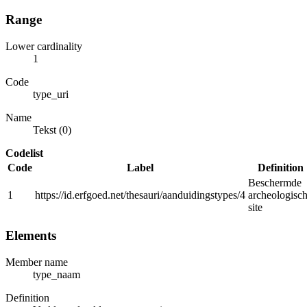
Range
Lower cardinality
1
Code
type_uri
Name
Tekst (0)
Codelist
Code
Label
Definition
Beschermde
1
https://id.erfgoed.net/thesauri/aanduidingstypes/4
archeologisc
site
Elements
Member name
type_naam
Definition