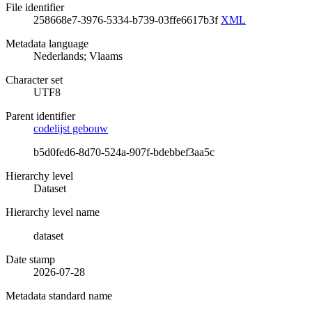
File identifier
258668e7-3976-5334-b739-03ffe6617b3f
XML
Metadata language
Nederlands; Vlaams
Character set
UTF8
Parent identifier
codelijst gebouw
b5d0fed6-8d70-524a-907f-bdebbef3aa5c
Hierarchy level
Dataset
Hierarchy level name
dataset
Date stamp
2026-07-28
Metadata standard name