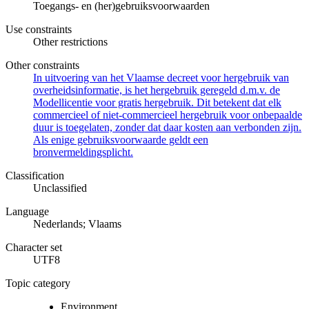
Toegangs- en (her)gebruiksvoorwaarden
Use constraints
Other restrictions
Other constraints
In uitvoering van het Vlaamse decreet voor hergebruik van
overheidsinformatie, is het hergebruik geregeld d.m.v. de
Modellicentie voor gratis hergebruik. Dit betekent dat elk
commercieel of niet-commercieel hergebruik voor onbepaalde
duur is toegelaten, zonder dat daar kosten aan verbonden zijn.
Als enige gebruiksvoorwaarde geldt een
bronvermeldingsplicht.
Classification
Unclassified
Language
Nederlands; Vlaams
Character set
UTF8
Topic category
Environment