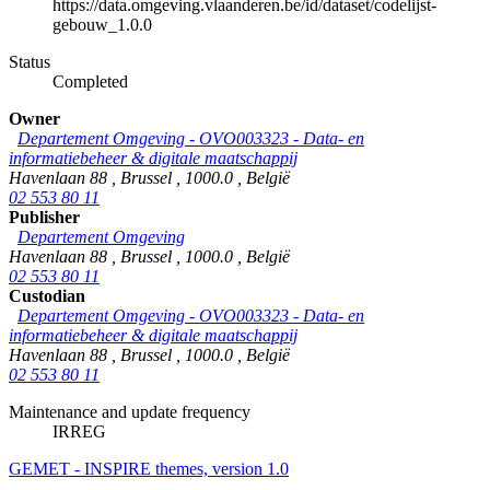
https://data.omgeving.vlaanderen.be/id/dataset/codelijst-
gebouw_1.0.0
Status
Completed
Owner
Departement Omgeving - OVO003323 - Data- en
informatiebeheer & digitale maatschappij
Havenlaan 88
,
Brussel
,
1000.0
,
België
02 553 80 11
Publisher
Departement Omgeving
Havenlaan 88
,
Brussel
,
1000.0
,
België
02 553 80 11
Custodian
Departement Omgeving - OVO003323 - Data- en
informatiebeheer & digitale maatschappij
Havenlaan 88
,
Brussel
,
1000.0
,
België
02 553 80 11
Maintenance and update frequency
IRREG
GEMET - INSPIRE themes, version 1.0