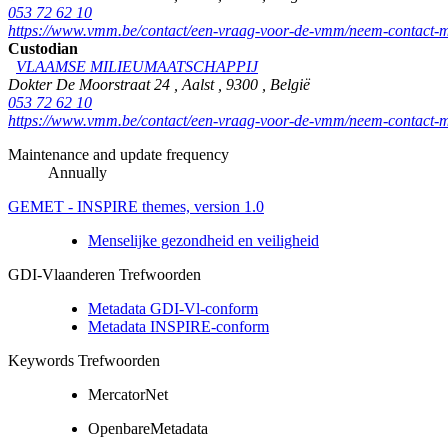
053 72 62 10
https://www.vmm.be/contact/een-vraag-voor-de-vmm/neem-contact-m
Custodian
VLAAMSE MILIEUMAATSCHAPPIJ
Dokter De Moorstraat 24
,
Aalst
,
9300
,
België
053 72 62 10
https://www.vmm.be/contact/een-vraag-voor-de-vmm/neem-contact-m
Maintenance and update frequency
Annually
GEMET - INSPIRE themes, version 1.0
Menselijke gezondheid en veiligheid
GDI-Vlaanderen Trefwoorden
Metadata GDI-Vl-conform
Metadata INSPIRE-conform
Keywords Trefwoorden
MercatorNet
OpenbareMetadata