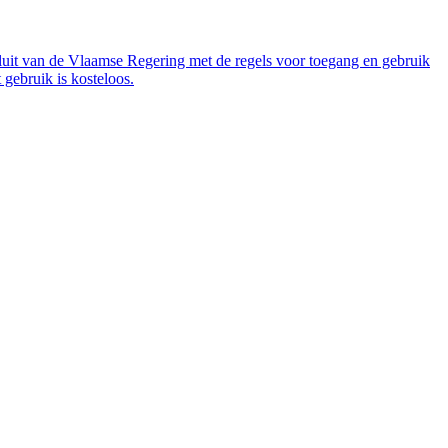
luit van de Vlaamse Regering met de regels voor toegang en gebruik
gebruik is kosteloos.