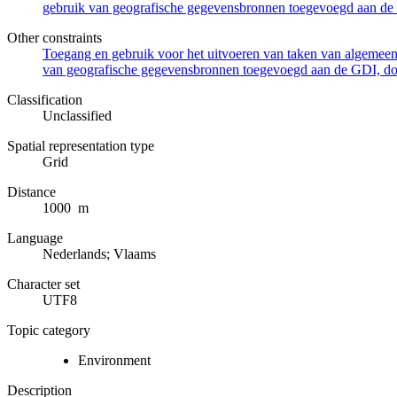
gebruik van geografische gegevensbronnen toegevoegd aan de 
Other constraints
Toegang en gebruik voor het uitvoeren van taken van algemeen 
van geografische gegevensbronnen toegevoegd aan de GDI, door
Classification
Unclassified
Spatial representation type
Grid
Distance
1000 m
Language
Nederlands; Vlaams
Character set
UTF8
Topic category
Environment
Description