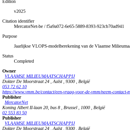
Edition
v2025
Citation identifier
MercatorNet-be
/
f5a9a072-6e65-5889-8393-923cb70ad941
Purpose
Jaarlijkse VLOPS-modelberekening van de Vlaamse Milieumaa
Status
Completed
Owner
VLAAMSE MILIEUMAATSCHAPPIJ
Dokter De Moorstraat 24
,
Aalst
,
9300
,
België
053 72 62 10
https://www.vmm.be/contact/een-vraag-voor-de-vmm/neem-contact-m
Publisher
MercatorNet
Koning Albert II-laan 20, bus 8
,
Brussel
,
1000
,
België
02 553 83 50
Publisher
VLAAMSE MILIEUMAATSCHAPPIJ
Dokter De Moorstraat 24
,
Aalst
,
9300
,
België