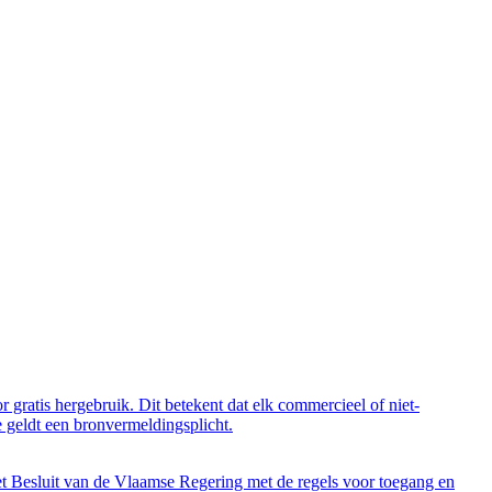
 gratis hergebruik. Dit betekent dat elk commercieel of niet-
 geldt een bronvermeldingsplicht.
et Besluit van de Vlaamse Regering met de regels voor toegang en