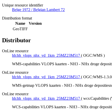
Unique resource identifier
Belge 1972 / Belgian Lambert 72
Distribution format
Name
Version
GeoTIFF
Distributor
OnLine resource
hh:hh_vlops_nhx_vd_1km_25MZ23M517
(
OGC:WMS
)
WMS-capabilities VLOPS kaarten - NH3 - NHx droge depositi
OnLine resource
hh:hh_vlops_nhx_vd_1km_25MZ23M517
(
OGC:WMS-1.3.0-
WMS-getmap VLOPS kaarten - NH3 - NHx droge depositiesne
OnLine resource
hh:hh_vlops_nhx_vd_1km_25MZ23M517
(
wcs:Capabilities
WCS-capabilities VLOPS kaarten - NH3 - NHx droge depositi